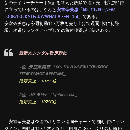
新のデイリーチャート集計を終えた段階で週間売上暫定第1位
に立っているのは、なんと
安室奈美恵「60s 70s 80s(NEW
LOOK/ROCK STEADY/WHAT A FEELING)」
である。
安室奈美恵は今週初動11.5万枚を売り上げて週間2位に初登
場。次週はランクアップしての首位獲得が期待される。
最新のシングル暫定順位
1位…安室奈美恵 「60s 70s 80s(NEW LOOK/ROCK
STEADY/WHAT A FEELING)」
推定売上：10785枚
2位…THE ALFEE 「Lifetime Love」
推定売上：10766枚
安室奈美恵は今週のオリコン週間チャートで週間2位にラン
クイン。初動は11.5万枚となり、自身7年8か月ぶりの初動10