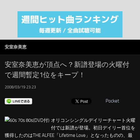
注目カテゴリ
オリジナルiTunes週間トップソング
音楽業界
SMAP
安室奈美恵
AKB48
RSS
安室奈美恵が頂点へ？新譜登場の火曜付
で週間暫定1位をキープ！
LINKS
2008/03/19 23:23
Pocket
オリコンシングルデイリーチャート火曜
付では新譜が登場。初日デイリー首位を
獲得したのはTHE ALFEE「Lifetime Love」となったものの、最