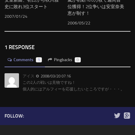
安室新曲、初日から秋川雅
嵐が初動16.0万枚で週間首
史に敗れ3位スタート
位獲得！2位争いは安室奈美
恵が制す！
2007/01/24
2006/05/22
1 RESPONSE
Comments
1
Pingbacks
0
アイス
2008/03/20 07:16
この2人の戦いは見物ですね！
個人的にはアルフィーを応援したいところですが・・・。
FOLLOW: