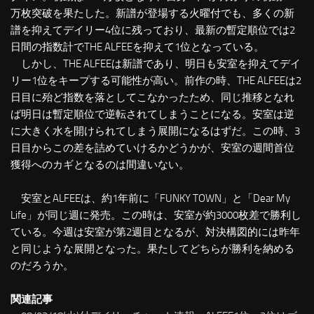
万枚突破を果たした。新譜が登場する火曜付でも、多くの新
譜を抑えてデイリー4位に残っており、最新の暫定順位では2
日間の指数計でTHE ALFEEを抑えて1位となっている。
しかし、THE ALFEEは新譜であり、明日も安室を抑えてデイ
リー1位をキープする可能性が高い。前作の時、THE ALFEEは2
日目に殆ど指数を落としてこなかったため、同じ推移となれ
ば明日は暫定順位で逆転されてしまうことになる。安室は逆
に大きく水を開けられてしまう展開になるはずだ。この時、3
日目からこの差を詰めていけるかどうかが、安室の週間首位
獲得へのカギとなるのは間違いない。
安室とALFEEは、約1年前に「FUNKY TOWN」と「Dear My
Life」が同じ週に発売。この時は、安室が約3000枚差で勝利し
ている。今週は安室が第2週目となるが、対決構図的には昨年
と同じような展開となった。果たしてどちらが勝利を納める
のだろうか。
関連記事