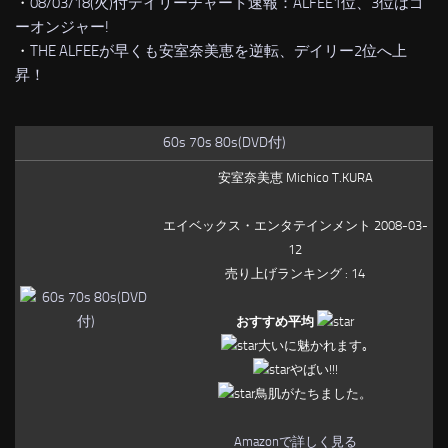
・
08/03/18(火)付デイリーチャート速報：ALFEE1位、3位はゴ
ーオンジャー!
・
THE ALFEEが早くも安室奈美恵を逆転、デイリー2位へ上
昇！
60s 70s 80s(DVD付)
安室奈美恵 Michico T.KURA
エイベックス・エンタテインメント 2008-03-
12
売り上げランキング : 14
おすすめ平均
大いに魅かれます｡
やばい!!!
鳥肌がたちました。
Amazonで詳しく見る