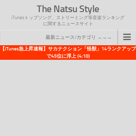
The Natsu Style
iTunesトップソング、ストリーミング等音楽ランキング
に関するニュースサイト
最新ニュース/カテゴリ →→→
【iTunes急上昇速報】サカナクション「怪獣」14ランクアップ
TOP
で45位に浮上 (4:10)
サイトについて
年間ヒット曲ランキング
2016年度特集記事
2017年度特集記事
iTunesトップソング速報
iTunesデイリー
オリジナル週間トップソング
「オリジナルiTunes週間トップソング」紹介資料