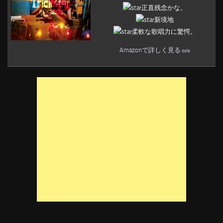
正直残念かな。
新境地
柔軟な歌唱力に驚愕。
Amazonで詳しく見る
ools