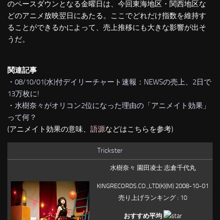
のペースダウンとなる金曜日は、今回東海地区・関西地区な
どのアニメ放映翌日にあたる。ここでどれだけ指数を維持す
ることができるかによって、売上推移にも大きな影響が出そ
うだ。
関連記事
・
08/10/01(水)付デイリーチャート速報：NEWSの売上、2日で
13万枚に!
・
水樹奈々がオリコン2位になった理由の「アニメイト効果」
って何？
(アニメイト効果の意味、
語源
などはこちらを参考)
Trickster
水樹奈々 園田凌士 志倉千代丸
KINGRECORDS.CO.,LTD(K)(M) 2008-10-01
売り上げランキング : 10
おすすめ平均