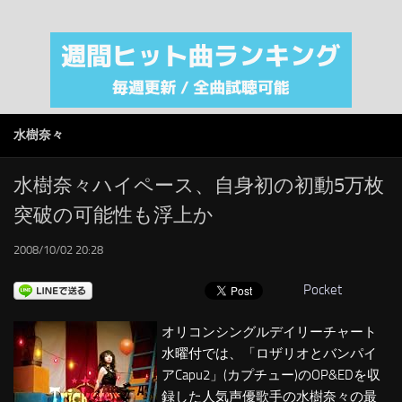
注目カテゴリ
オリジナルiTunes週間トップソング
音楽業界
SMAP
水樹奈々
AKB48
RSS
水樹奈々ハイペース、自身初の初動5万枚
突破の可能性も浮上か
LINKS
2008/10/02 20:28
Pocket
オリコンシングルデイリーチャート
水曜付では、「ロザリオとバンパイ
アCapu2」(カプチュー)のOP&EDを収
録した人気声優歌手の水樹奈々の最