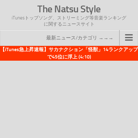
The Natsu Style
iTunesトップソング、ストリーミング等音楽ランキング
に関するニュースサイト
最新ニュース/カテゴリ →→→
【iTunes急上昇速報】サカナクション「怪獣」14ランクアップ
TOP
で45位に浮上 (4:10)
サイトについて
年間ヒット曲ランキング
2016年度特集記事
2017年度特集記事
iTunesトップソング速報
iTunesデイリー
オリジナル週間トップソング
「オリジナルiTunes週間トップソング」紹介資料