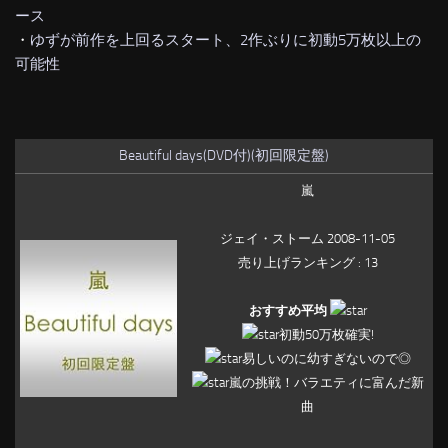
ース
・
ゆずが前作を上回るスタート、2作ぶりに初動5万枚以上の
可能性
Beautiful days(DVD付)(初回限定盤)
嵐
ジェイ・ストーム 2008-11-05
売り上げランキング : 13
おすすめ平均
初動50万枚確実!
易しいのに幼すぎないので◎
嵐の挑戦！バラエティに富んだ新
曲