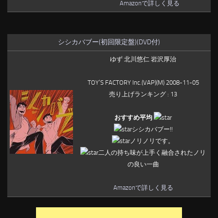
Amazonで詳しく見る
シシカバブー(初回限定盤)(DVD付)
ゆず 北川悠仁 岩沢厚治
TOY’S FACTORY Inc.(VAP)(M) 2008-11-05
売り上げランキング : 13
おすすめ平均
シシカバブー!!
ノリノリです。
二人の持ち味が上手く融合されたノリ
の良い一曲
Amazonで詳しく見る