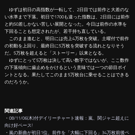
ゆずは初日の高指数が一転して、2日目では前作と大差のな
い水準まで下落。初日で1700も違った指数は、2日目には前作
と約50差しかない苦しい展開となった。今日は前作の水準を
下回ることも想定されたが、若干持ち直している。
このまま進むと、明日には売上4万枚を突破。土曜付で前作
の初動を上回り、最終日に5万枚を突破する流れとなりそう
だ。5万枚を超えると「ストーリー」以来となる。
ゆずにとって5万枚は決して高い数字ではないが、ここ数作
の下落傾向に歯止めをかけるという意味では一つの節目ポイ
ントとなる。果たしてこのまま5万枚台に乗せることはできる
のだろうか。
関連記事
・
08/11/06(木)付デイリーチャート速報：嵐、関ジャニ超えに
向け好ペース!
・
嵐の新曲が初日1位、前作を「大幅に下回る」34万枚前後ペ