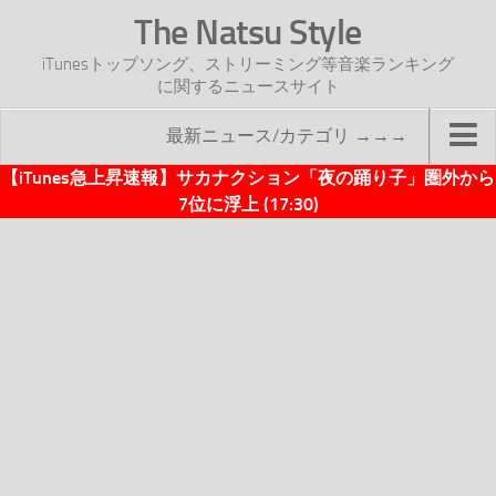
The Natsu Style
iTunesトップソング、ストリーミング等音楽ランキング
に関するニュースサイト
最新ニュース/カテゴリ →→→
【iTunes急上昇速報】サカナクション「夜の踊り子」圏外から
TOP
7位に浮上 (17:30)
サイトについて
年間ヒット曲ランキング
2016年度特集記事
2017年度特集記事
iTunesトップソング速報
iTunesデイリー
オリジナル週間トップソング
「オリジナルiTunes週間トップソング」紹介資料