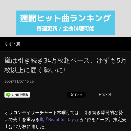
注目カテゴリ
オリジナルiTunes週間トップソング
音楽業界
SMAP
ゆず
/
嵐
AKB48
RSS
嵐は引き続き34万枚超ペース、ゆずも5万
枚以上に届く勢いに!
LINKS
2008/11/07 19:29
Pocket
オリコンデイリーチャート木曜付では、引き続き爆発的な勢
いで売上を重ねる
嵐「Beautiful Days」
が1位をキープ。推定売
上は27万枚に達した。