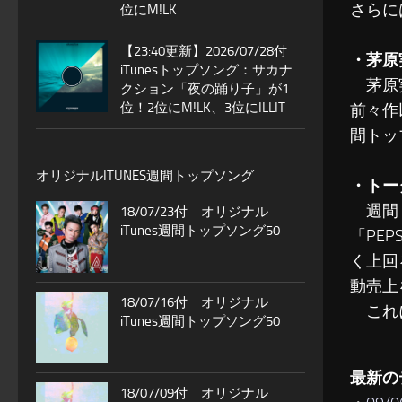
さらに
位にM!LK
【23:40更新】2026/07/28付
・茅原
iTunesトップソング：サカナ
茅原実
クション「夜の踊り子」が1
位！2位にM!LK、3位にILLIT
前々作
間トッ
オリジナルITUNES週間トップソング
・トー
週間ト
18/07/23付 オリジナル
iTunes週間トップソング50
「PE
く上回
動売上
18/07/16付 オリジナル
これに
iTunes週間トップソング50
最新の
18/07/09付 オリジナル