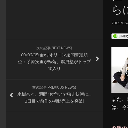
ら
2009/06/
次の記事(NEXT NEWS)
09/06/05(金)付オリコン週間暫定順
位：茅原実里が転落、腐男塾がトップ
10入り
前の記事(PREVIOUS NEWS)
水樹奈々、週間1位争いで独走状態に…
また、
3日目で前作の初動売上を突破!
は、今