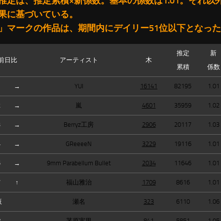
推定は、推定累積×新係数。基本の係数は1.01。それ以
果に基づいている。
」マークの作品は、期間内にデイリー51位以下となっ
推定
新
前日比
アーティスト
木
累積
係数
1
→
YUI
16141
82195
1.01
2
→
嵐
4601
35959
1.02
3
→
Berryz工房
2906
20117
1.03
4
→
GReeeeN
3229
19116
1.01
5
→
9mm Parabellum Bullet
2034
11646
1.01
7
↑
福山雅治
1709
8616
1.01
仮
瀬名
323
6110
1.06
8
→
茅原実里
841
5851
1.05