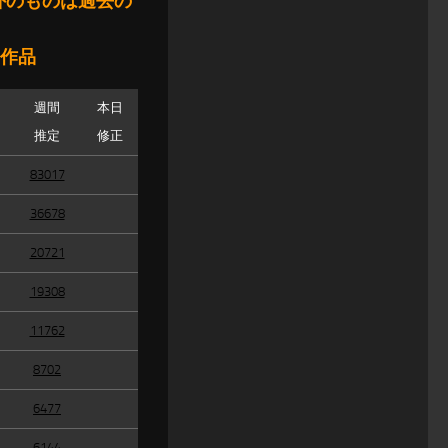
外のものは過去の
た作品
週間
本日
推定
修正
83017
36678
20721
19308
11762
8702
6477
6144