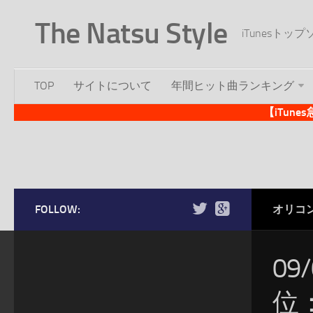
The Natsu Style
iTunesト
TOP
サイトについて
年間ヒット曲ランキング
【iTun
FOLLOW:
オリコ
09
位