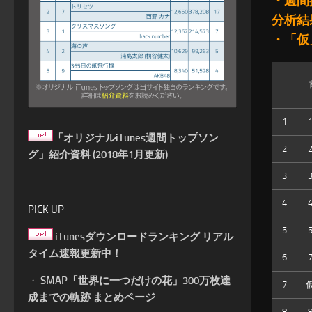
・週間
分析結
・「仮
1
「オリジナルiTunes週間トップソン
2
グ」紹介資料 (2018年1月更新)
3
4
PICK UP
5
iTunesダウンロードランキング リアル
タイム速報更新中！
6
・
SMAP「世界に一つだけの花」300万枚達
7
成までの軌跡 まとめページ
8