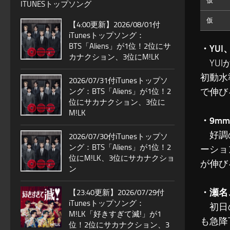
仮
ITUNESトップソング
仮
【4:00更新】2026/08/01付
iTunesトップソング：
BTS「Aliens」が1位！2位にサ
・YU
カナクション、3位にM!LK
YUI
初動水
2026/07/31付iTunesトップソ
で伸び
ング：BTS「Aliens」が1位！2
位にサカナクション、3位に
M!LK
・9m
好調の
2026/07/30付iTunesトップソ
ング：BTS「Aliens」が1位！2
ーショ
位にM!LK、3位にサカナクショ
が伸び
ン
・瀬名
【23:40更新】2026/07/29付
iTunesトップソング：
初日の
M!LK「好きすぎて滅!」が1
も急降
位！2位にサカナクション、3