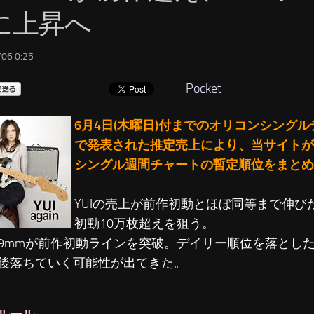
に上昇へ
06 0:25
Pocket
6月4日(木曜日)付までのオリコンシング
で発表された推定売上により、当サイトが
シングル週間チャートの暫定順位をまとめ
YUIの売上が前作初動とほぼ同等まで伸び
初動10万枚超えを狙う。
9mmが前作初動ラインを突破。デイリー順位を落とし
後落ちていく可能性が出てきた。