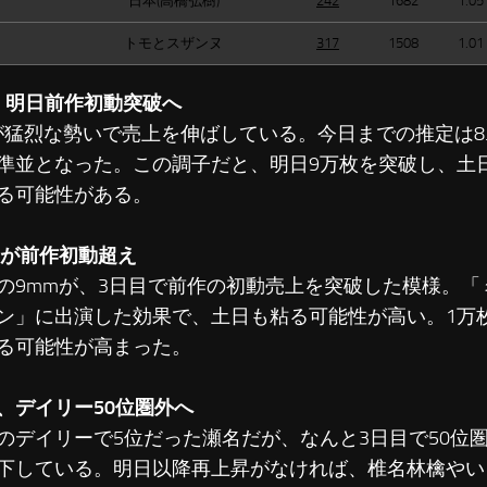
日本(高橋弘樹)
242
1682
1.05
トモとスザンヌ
317
1508
1.01
I、明日前作初動突破へ
が猛烈な勢いで売上を伸ばしている。今日までの推定は8
準並となった。この調子だと、明日9万枚を突破し、土日
る可能性がある。
mが前作初動超え
9mmが、3日目で前作の初動売上を突破した模様。「
ン」に出演した効果で、土日も粘る可能性が高い。1万
る可能性が高まった。
、デイリー50位圏外へ
デイリーで5位だった瀬名だが、なんと3日目で50位
下している。明日以降再上昇がなければ、椎名林檎やい