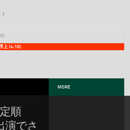
イト
KS
(4:10)
MORE
暫定順
出演でさ