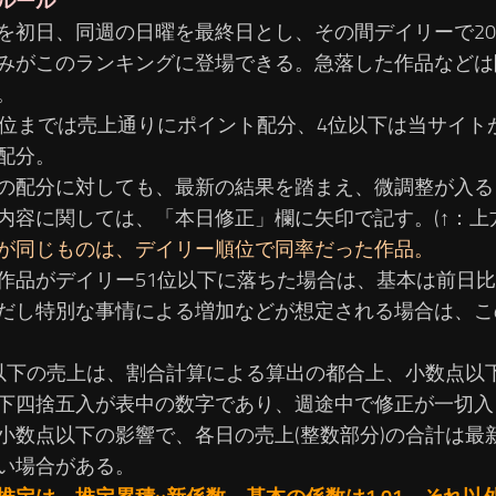
ルール
を初日、同週の日曜を最終日とし、その間デイリーで2
みがこのランキングに登場できる。急落した作品などは
。
3位までは売上通りにポイント配分、4位以下は当サイト
配分。
の配分に対しても、最新の結果を踏まえ、微調整が入る
内容に関しては、「本日修正」欄に矢印で記す。(↑：上方
が同じものは、デイリー順位で同率だった作品。
作品がデイリー51位以下に落ちた場合は、基本は前日比1
だし特別な事情による増加などが想定される場合は、こ
以下の売上は、割合計算による算出の都合上、小数点以
下四捨五入が表中の数字であり、週途中で修正が一切入
小数点以下の影響で、各日の売上(整数部分)の合計は最
い場合がある。