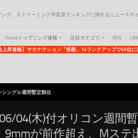
ップソング、ストリーミング等音楽ランキングに関するニュースサ
iTunesトップソング速報
注目カテゴリ
RSS
LIN
es急上昇速報】サカナクション「怪獣」14ランクアップで45位に浮上 
ンシングル週間暫定順位
/06/04(木)付オリコン週間
：9mmが前作超え、Mステ