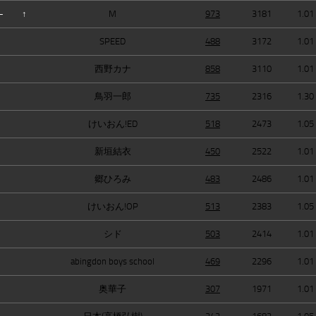
—
↑
M
973
3181
1.01
SPEED
488
3172
1.01
西野カナ
858
3110
1.01
鳥羽一郎
735
2316
1.30
けいおん!ED
518
2473
1.05
新垣結衣
450
2522
1.01
郷ひろみ
483
2486
1.01
けいおん!OP
513
2383
1.05
シド
503
2414
1.01
abingdon boys school
469
2296
1.01
奥華子
307
1971
1.01