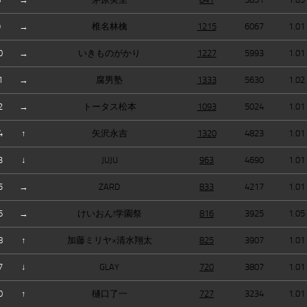
9
→
椎名林檎
1215
6067
1.01
0
→
いきものがかり
1227
5993
1.01
1
→
腐男塾
1333
5630
1.02
2
→
トータス松本
1093
5024
1.01
4
↑
矢沢永吉
1320
4823
1.01
3
↓
JUJU
963
4690
1.01
5
→
ZARD
833
4217
1.01
6
→
けいおん!学園祭
816
3925
1.05
8
↑
加藤ミリヤ×清水翔太
825
3907
1.01
7
↓
GLAY
720
3807
1.01
0
↑
樋口了一
727
3234
1.01