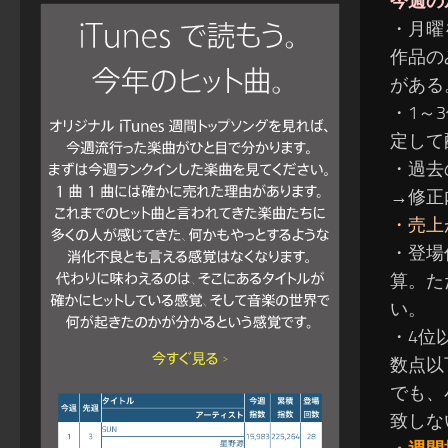
今週の
・月曜
作品の
がある
・1～
定して
・過去
→修正
・売上
・登場
算。た
い。
・4位
数点以
でも、
致しな