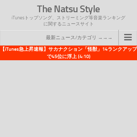
The Natsu Style
iTunesトップソング、ストリーミング等音楽ランキング
に関するニュースサイト
最新ニュース/カテゴリ →→→
【iTunes急上昇速報】サカナクション「怪獣」14ランクアップ
TOP
で45位に浮上 (4:10)
サイトについて
年間ヒット曲ランキング
2016年度特集記事
2017年度特集記事
iTunesトップソング速報
iTunesデイリー
オリジナル週間トップソング
「オリジナルiTunes週間トップソング」紹介資料