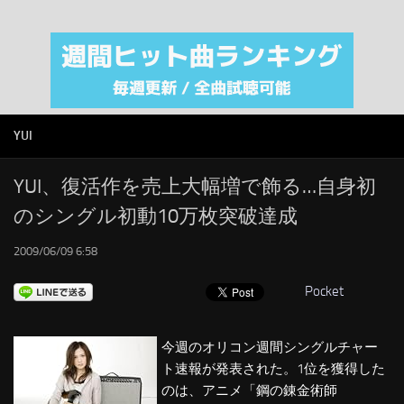
注目カテゴリ
オリジナルiTunes週間トップソング
音楽業界
SMAP
YUI
AKB48
RSS
YUI、復活作を売上大幅増で飾る…自身初
のシングル初動10万枚突破達成
LINKS
2009/06/09 6:58
Pocket
今週のオリコン週間シングルチャー
ト速報が発表された。1位を獲得した
のは、アニメ「鋼の錬金術師