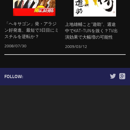
「ヘキサゴン」発・アラジ
上地雄輔こと”遊助”、週途
ン好発進、最短で3日目にミ
中でKAT-TUNを抜く？TV出
スチルを逆転か？
演効果で大幅増の可能性
2008/07/30
2009/03/12
FOLLOW: