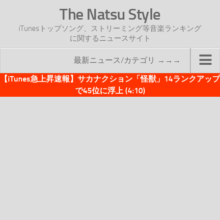
The Natsu Style
iTunesトップソング、ストリーミング等音楽ランキング
に関するニュースサイト
最新ニュース/カテゴリ →→→
【iTunes急上昇速報】サカナクション「怪獣」14ランクアップ
TOP
で45位に浮上 (4:10)
サイトについて
年間ヒット曲ランキング
2016年度特集記事
2017年度特集記事
iTunesトップソング速報
iTunesデイリー
オリジナル週間トップソング
「オリジナルiTunes週間トップソング」紹介資料