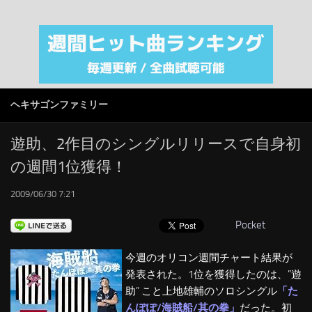
注目カテゴリ
オリジナルiTunes週間トップソング
音楽業界
SMAP
ヘキサゴンファミリー
AKB48
RSS
遊助、2作目のシングルリリースで自身初
の週間1位獲得！
LINKS
2009/06/30 7:21
Pocket
今週のオリコン週間チャート結果が
発表された。1位を獲得したのは、”遊
助” こと上地雄輔のソロシングル
「た
んぽぽ/海賊船/其の拳」
だった。初