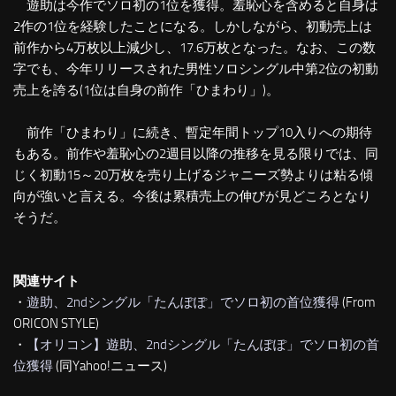
遊助は今作でソロ初の1位を獲得。羞恥心を含めると自身は
2作の1位を経験したことになる。しかしながら、初動売上は
前作から4万枚以上減少し、17.6万枚となった。なお、この数
字でも、今年リリースされた男性ソロシングル中第2位の初動
売上を誇る(1位は自身の前作「ひまわり」)。
前作「ひまわり」に続き、暫定年間トップ10入りへの期待
もある。前作や羞恥心の2週目以降の推移を見る限りでは、同
じく初動15～20万枚を売り上げるジャニーズ勢よりは粘る傾
向が強いと言える。今後は累積売上の伸びが見どころとなり
そうだ。
関連サイト
・
遊助、2ndシングル「たんぽぽ」でソロ初の首位獲得
(From
ORICON STYLE)
・
【オリコン】遊助、2ndシングル「たんぽぽ」でソロ初の首
位獲得
(同Yahoo!ニュース)