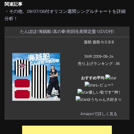
関連記事
・
その他、09/07/06付オリコン週間シングルチャートを詳細
分析！
たんぽぽ/海賊船/其の拳(初回生産限定盤1)(DVD付)
遊助 遊助 N.O.B.B
SMR 2009-06-24
売り上げランキング : 36
おすすめ平均
レビュー?
優しい歌です*’艸`)
ゆうちゃん大好き☆
Amazonで詳しく見る