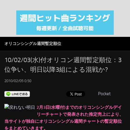
注目カテゴリ
オリジナルiTunes週間トップソング
音楽業界
SMAP
オリコンシングル週間暫定順位
AKB48
RSS
10/02/03(水)付オリコン週間暫定順位：3
位争い、明日以降3組による混戦か?
LINKS
2010/02/05 0:50
Pocket
2月3日(水曜付)までのオリコンシングルデイ
リーチャートで発表された推定売上により、
当サイトが独自にオリコンシングル週間チャートの暫定順位
をまとめていきます。