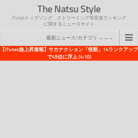
The Natsu Style
iTunesトップソング、ストリーミング等音楽ランキング
に関するニュースサイト
最新ニュース/カテゴリ →→→
【iTunes急上昇速報】サカナクション「怪獣」14ランクアップ
TOP
で45位に浮上 (4:10)
サイトについて
年間ヒット曲ランキング
2016年度特集記事
2017年度特集記事
iTunesトップソング速報
iTunesデイリー
オリジナル週間トップソング
「オリジナルiTunes週間トップソング」紹介資料