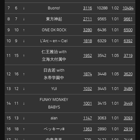
7
6
↓
Buono!
3116
10288
1.02
10494
8
7
↓
東方神起
2711
9565
1.01
9661
9
10
↑
ONE OK ROCK
3280
6436
1.01
6500
10
9
↓
L’Arc～en～Ciel
1818
6329
1.01
6392
仁王雅治 with
11
15
↑
1952
3542
1.05
3719
立海大付属中
日吉若 with
12
16
↑
1874
3448
1.05
3620
氷帝学園中
13
12
↓
YUI
1032
3445
1.01
3480
FUNKY MONKEY
14
11
↓
1001
3415
1.01
3449
BABYS
15
13
↓
alan
1147
3063
1.01
3093
16
18
↑
ベッキー♪#
1363
2890
1.01
2919
17
14
↓
中島美嘉
729
2422
1.01
2446