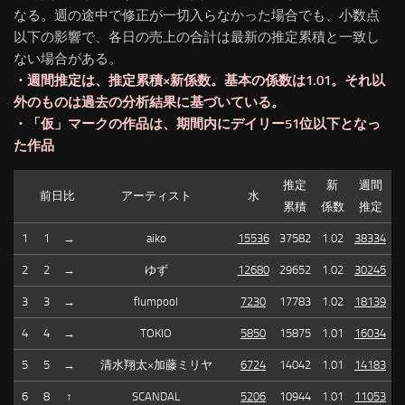
なる。週の途中で修正が一切入らなかった場合でも、小数点
以下の影響で、各日の売上の合計は最新の推定累積と一致し
ない場合がある。
・週間推定は、推定累積×新係数。基本の係数は1.01。それ以
外のものは過去の分析結果に基づいている。
・「仮」マークの作品は、期間内にデイリー51位以下となっ
た作品
推定
新
週間
前日比
アーティスト
水
累積
係数
推定
1
1
→
aiko
15536
37582
1.02
38334
2
2
→
ゆず
12680
29652
1.02
30245
3
3
→
flumpool
7230
17783
1.02
18139
4
4
→
TOKIO
5850
15875
1.01
16034
5
5
→
清水翔太×加藤ミリヤ
6724
14042
1.01
14183
6
8
↑
SCANDAL
5206
10944
1.01
11053