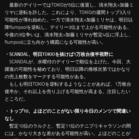
最新のデイリーではTOKIOが5位に後退し、清水翔太×加藤ミ
リヤに逆転を許した。これにより、TOKIOの週間トップ3入り
可能性が薄れ始めた。一方で清水翔太×加藤ミリヤは、明日以
降flumpoolを逆転し、デイリー3位まで上がる可能性がある。
今後の3位争いは、清水翔太×加藤ミリヤが暫定4位に浮上し、
flumpoolに立ち向かう構図になる可能性が高い。
・SCANDAL、明日TOKIOを抜けば1万枚台後半視野に
SCANDALが、水曜付のデイリーで順位を上げた。今回、大
躍進の可能性を秘めており、明日以降の推移次第ではかなり
の売上枚数をマークする可能性がある。
もしも明日TOKIOを逆転するようなことがあれば、1万枚台
後半か、それ以上を売り上げる可能性が高まる。注目したい
ところだ。
・トップ10、よほどのことがない限り今日のメンツで間違い
なし
暫定10位のラルクと、暫定11位のテニプリキャラソンの間
には、かなり大きな差がある可能性が高い。よほどのことが