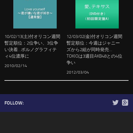
10/02/13(土)付オリコン週間
12/03/02(金)付オリコン週間
暫定順位：2位争い、3位争
暫定順位：今週はジャニー
い決着…ポルノグラフィテ
ズから2組が同時発売…
ィ4位濃厚に
TOKIOは3週目AKB48との4位
争い
2010/02/14
2012/03/04
FOLLOW: