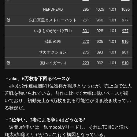
NERDHEAD
295
1026
1.01
1036
仮
矢口真里とストローハット
251
968
1.01
977
いきものがかり(YELL)
301
928
1.01
937
倖田來未
270
906
1.01
916
サカナクション
275
893
1.01
901
仮
嵐(マイガール)
223
802
1.01
810
・aiko、6万枚を下回るペースか
aikoは2作連続週間1位獲得が濃厚となったが、売上面では大
苦戦を強いられている。前作に比べて大幅に低いペースが続
いており、初動売上が6万枚を割る可能性が引き続き残ってい
る状況だ。
・3位争い、3者による争いはどうなる?
週間3位争いは、flumpoolがリードし、それにTOKIOと清水
翔太×加藤ミリヤがついて行く構図となっている。