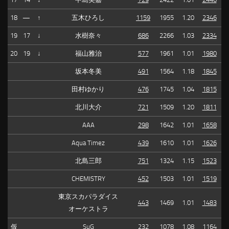
18
—
↑
五木ひろし
1159
1955
1.20
2346
19
17
↓
水樹奈々
686
2266
1.03
2334
20
19
↓
福山雅治
577
1961
1.01
1980
坂本冬美
491
1564
1.18
1845
田村ゆかり
476
1745
1.04
1815
北川大介
721
1509
1.20
1811
AAA
298
1642
1.01
1658
Aqua Timez
439
1610
1.01
1626
北島三郎
751
1324
1.15
1523
CHEMISTRY
452
1503
1.01
1519
東京スカパラダイス
443
1469
1.01
1483
オーケストラ
仮
SuG
232
1078
1.08
1164