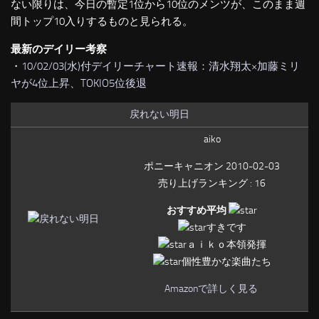
ない限りは、今日の暫定1位から10位のメンツが、このまま週
間トップ10入りするものと見られる。
最新のデイリー考察
・
10/02/03(水)付デイリーチャート速報：清水翔太×加藤ミリ
ヤが4位上昇、TOKIO5位後退
戻れない明日
aiko
ポニーキャニオン 2010-02-03
売り上げランキング : 16
おすすめ平均
すきです
ａｉｋｏ本領発揮
個性豊かな楽曲たち
Amazonで詳しく見る