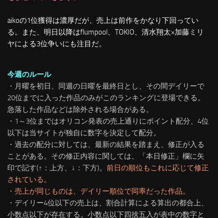
aikoの1位獲得は濃厚だが、売上は前作をかなり下回ってい
る。また、明日以降はflumpool、TOKIO、清水翔太×加藤ミリ
ヤによる3位争いにも注目だ。
今週のルール
・月曜を初日、同週の日曜を最終日とし、その間デイリーで
20位までに入った作品のみがこのランキングに登場できる。
急落した作品などは除外される場合がある。
・1～3位まではオリコン発表の売上通りにポイント配分、4位
以下は当サイトが独自に数字を決定して配分。
・過去の配分に対しては、最新の結果を踏まえ、修正が入る
ことがある。
その修正内容に関しては、「本日修正」欄に矢
印で記す(↑：上方、↓：下方)。
前日の順位もこれに応じて修正
されている。
・売上が同じものは、デイリー順位で同率だった作品。
・デイリー4位以下の売上は、割合計算による算出の都合上、
小数点以下が存在する。小数点以下四捨五入が表中の数字と