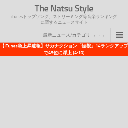
The Natsu Style
iTunesトップソング、ストリーミング等音楽ランキング
に関するニュースサイト
最新ニュース/カテゴリ →→→
【iTunes急上昇速報】サカナクション「怪獣」14ランクアップ
TOP
で45位に浮上 (4:10)
サイトについて
年間ヒット曲ランキング
2016年度特集記事
2017年度特集記事
iTunesトップソング速報
iTunesデイリー
オリジナル週間トップソング
「オリジナルiTunes週間トップソング」紹介資料