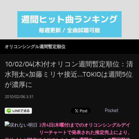
注目カテゴリ
オリジナルiTunes週間トップソング
音楽業界
SMAP
オリコンシングル週間暫定順位
AKB48
RSS
10/02/04(木)付オリコン週間暫定順位：清
水翔太×加藤ミリヤ接近…TOKIOは週間5位
LINKS
が濃厚に
2010/02/06 3:31
Pocket
2月4日(木曜付)までのオリコンシングルデイ
リーチャートで発表された推定売上により、