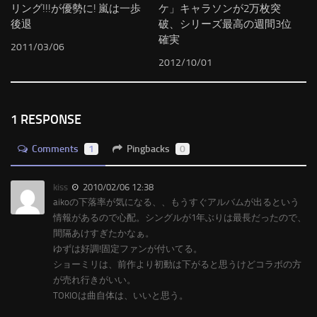
リング!!!が優勢に! 嵐は一歩
ケ」キャラソンが2万枚突
後退
破、シリーズ最高の週間3位
確実
2011/03/06
2012/10/01
1 RESPONSE
Comments
1
Pingbacks
0
kiss
2010/02/06 12:38
aikoの下落率が気になる、、もうすぐアルバムが出るという
情報があるので心配。シングルが1年ぶりは最長だったので、
間隔あけすぎたかなぁ。
ゆずは好調!固定ファンが付いてる。
ショーミリは、前作より初動は下がると思うけどコラボの方
が売れ行きがいい。
TOKIOは曲自体は、いいと思う。