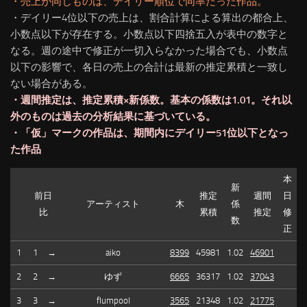
・売上が同じものは、デイリー順位で同率だった作品。
・デイリー4位以下の売上は、割合計算による算出の都合上、
小数点以下が存在する。小数点以下四捨五入が表中の数字と
なる。週の途中で修正が一切入らなかった場合でも、小数点
以下の影響で、各日の売上の合計は最新の推定累積と一致し
ない場合がある。
・週間推定は、推定累積×新係数。基本の係数は1.01。それ以
外のものは過去の分析結果に基づいている。
・「仮」マークの作品は、期間内にデイリー51位以下となっ
た作品
本
新
前日
推定
週間
日
アーティスト
木
係
比
累積
推定
修
数
正
1
1
→
aiko
8399
45981
1.02
46901
2
2
→
ゆず
6665
36317
1.02
37043
3
3
→
flumpool
3565
21348
1.02
21775