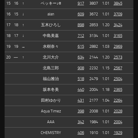
15
16
↑
ベッキー♪#
917
3807
1.01
3845
16
15
↓
alan
609
3672
1.01
3709
17
18
↑
五木ひろし
898
2853
1.20
3424
18
17
↓
中島美嘉
712
3134
1.01
3165
19
19
→
水樹奈々
615
2882
1.03
2969
20
—
↑
北川大介
634
2144
1.20
2573
北島三郎
908
2232
1.15
2567
福山雅治
518
2479
1.01
2504
坂本冬美
440
2004
1.18
2365
田村ゆかり
431
2177
1.04
2264
Aqua Timez
398
2008
1.01
2028
AAA
342
1984
1.01
2004
CHEMISTRY
406
1910
1.01
1929