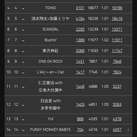
4
4
→
TOKIO
3101
18977
1.01
19166
5
5
→
清水翔太×加藤ミリヤ
4194
18236
1.01
18419
6
6
→
SCANDAL
2295
13239
1.01
13371
7
7
→
Buono!
1389
11677
1.02
11911
8
8
→
東方神起
2066
11630
1.01
11747
9
9
→
ONE OK ROCK
1431
7867
1.01
7946
10
10
→
L’Arc～en～Ciel
1417
7746
1.01
7824
仁王雅治 with
11
11
→
1446
4988
1.05
5237
立海大付属中
日吉若 with
12
12
→
1403
4851
1.05
5093
氷帝学園中
13
13
→
YUI
889
4335
1.01
4378
14
14
→
FUNKY MONKEY BABYS
704
4016
1.01
4057
↓