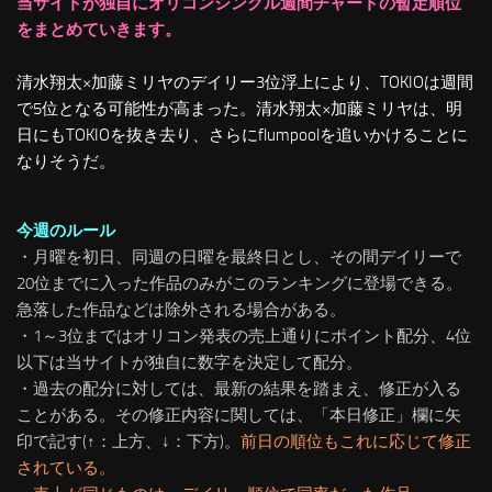
当サイトが独自にオリコンシングル週間チャートの暫定順位
をまとめていきます。
清水翔太×加藤ミリヤのデイリー3位浮上により、TOKIOは週間
で5位となる可能性が高まった。清水翔太×加藤ミリヤは、明
日にもTOKIOを抜き去り、さらにflumpoolを追いかけることに
なりそうだ。
今週のルール
・月曜を初日、同週の日曜を最終日とし、その間デイリーで
20位までに入った作品のみがこのランキングに登場できる。
急落した作品などは除外される場合がある。
・1～3位まではオリコン発表の売上通りにポイント配分、4位
以下は当サイトが独自に数字を決定して配分。
・過去の配分に対しては、最新の結果を踏まえ、修正が入る
ことがある。
その修正内容に関しては、「本日修正」欄に矢
印で記す(↑：上方、↓：下方)。
前日の順位もこれに応じて修正
されている。