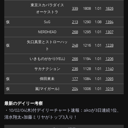
東京スカパラダイス
339
1808
1.01
1826
オーケストラ
仮
SuG
213
1290
1.08
1394
NERDHEAD
268
1295
1.01
1307
矢口真里とストローハッ
仮
248
1216
1.01
1228
ト
いきものがかり(YELL)
266
1194
1.01
1206
サカナクション
236
1128
1.01
1140
仮
倖田來未
177
1084
1.01
1095
仮
嵐(マイガール)
204
1006
1.01
1016
最新のデイリー考察
・
10/02/04(木)付デイリーチャート速報：aikoが3日連続1位、
清水翔太×加藤ミリヤがトップ3入り！