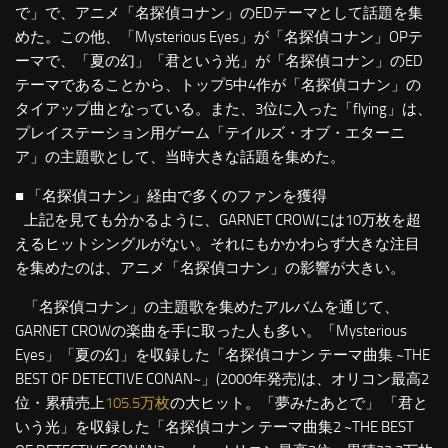
で」で、アニメ「名探偵コナン」のEDテーマとして話題を集
めた。この他、「Mysterious Eyes」が「名探偵コナン」OPテ
ーマで、「夏の幻」「君という光」が「名探偵コナン」のED
テーマであることから、トップ5中4作が「名探偵コナン」の
タイアップ曲となっている。また、3位に入った「flying」は、
プレイステーション用ゲーム「テイルズ・オブ・エターニ
ア」の主題歌として、当時大きな話題を集めた。
■ 「名探偵コナン」経由で多くのファンを獲得
上記を見ても分かるように、GARNET CROWには10万枚を超
えるヒットシングルがない。それにもかかわらず大きな注目
を集めたのは、アニメ「名探偵コナン」の影響が大きい。
「名探偵コナン」の主題歌を集めたアルバムを通じて、
GARNET CROWの楽曲を手に取った人も多い。「Mysterious
Eyes」「夏の幻」を収録した「名探偵コナン テーマ曲集 ~THE
BEST OF DETECTIVE CONAN~」(2000年発売)は、オリコン最高2
位・累積売上
105.5万枚
の大ヒット。「夢みたあとで」 「君と
いう光」を収録した「名探偵コナン テーマ曲集2 ~THE BEST