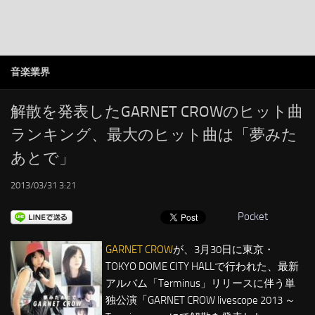
注目カテゴリ
オリジナルiTunes週間トップソング
音楽業界
音楽業界
SMAP
解散を発表したGARNET CROWのヒット曲
AKB48
ランキング、最大のヒット曲は「夢みた
RSS
あとで」
LINKS
2013/03/31 3:21
Pocket
GARNET CROW
が、3月30日に東京・
TOKYO DOME CITY HALLで行われた、最新
アルバム「Terminus」リリースに伴う単
独公演「GARNET CROW livescope 2013 ～