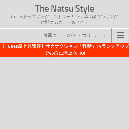
The Natsu Style
iTunesトップソング、ストリーミング等音楽ランキング
に関するニュースサイト
最新ニュース/カテゴリ →→→
【iTunes急上昇速報】サカナクション「怪獣」14ランクアップ
TOP
で45位に浮上 (4:10)
サイトについて
年間ヒット曲ランキング
2016年度特集記事
2017年度特集記事
iTunesトップソング速報
iTunesデイリー
オリジナル週間トップソング
「オリジナルiTunes週間トップソング」紹介資料