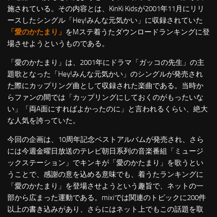
施されている。その内容とは、KinKi Kidsが2001年11月にリリ
ースしたシングル「Hey!みんな元気かい」に収録されていた
「愛のかたまり」
をMステ着うたダウンロードランキングに登
場させようというものである。
「愛のかたまり」は、2001年にドラマ「ガッコの先生」の主
題歌となった「Hey!みんな元気かい」のシングルが発売され
た際にカップリング曲として収録された楽曲である。当時か
らファンの間では「カップリングにしておくのがもったいな
い」「両A面にすればよかったのに」と言われるくらい、絶大
な人気を誇っていた。
今回の企画は、10周年記念ベストアルバムが発売され、さら
には今週金曜日放送のテレビ朝日系列の音楽番組「ミュージ
ックステーション」でキンキが「愛のかたまり」を歌うとい
うことで、感謝の意を込める意味でも、着うたランキングに
「愛のかたまり」を登場させようという趣旨で、ネットの一
部から広まった運動である。mixiでは関連のトピックに200件
以上の書き込みがあり、さらにはネット上でもこの話題を取