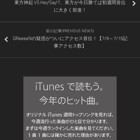
東方神起 VS Hey!Say!7、東方が今日勝てば初週間首位
に大きく前進！
前の記事(PREVIOUS NEWS)
GReeeeNの疑惑がついにアクセス首位！【7/9～7/15記
事アクセス数】