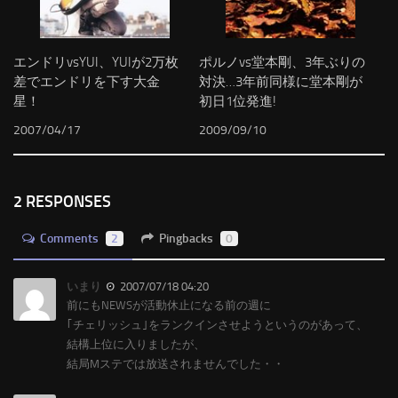
エンドリvsYUI、YUIが2万枚
ポルノvs堂本剛、3年ぶりの
差でエンドリを下す大金
対決…3年前同様に堂本剛が
星！
初日1位発進!
2007/04/17
2009/09/10
2 RESPONSES
Comments
2
Pingbacks
0
いまり
2007/07/18 04:20
前にもNEWSが活動休止になる前の週に
｢チェリッシュ｣をランクインさせようというのがあって、
結構上位に入りましたが、
結局Mステでは放送されませんでした・・