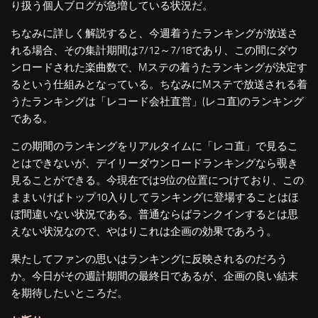
り扱う個人ブログが急増している状況だ。
ちなみに詳しく解説すると、今週着うたランキングが放送さ
れる場合、その集計期間は7/12～7/18であり、この間にダウ
ンロードされた楽曲数で、Mステの着うたランキングが決定す
るという仕組みとなっている。ちなみにMステで放送される着
うたランキングは「レコード会社直営」(レコ直)のランキング
である。
この期間のランキングをリアルタイムに「レコ直」で見るこ
とはできないが、デイリーダウンロードランキングなら覗き
見ることができる。今現在では9位の位置につけており、この
ままいけばトップ10入りしてランキングに登場することはほ
ぼ間違いない状況である。普通ならばランクインするとは思
えない状況なので、やはりこれは企画の効果であろう。
果たしてファンの思いはランキングに反映されるのだろう
か。今日がその週計期間の最終日であるが、企画の良い結末
を期待したいところだ。