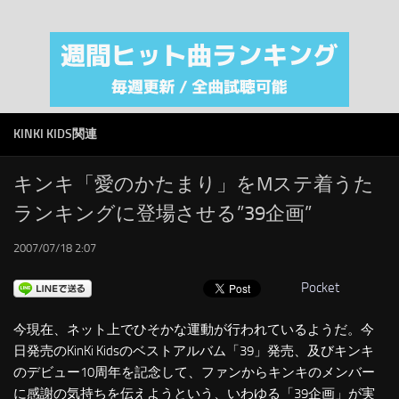
注目カテゴリ
オリジナルiTunes週間トップソング
音楽業界
SMAP
KINKI KIDS関連
AKB48
RSS
キンキ「愛のかたまり」をMステ着うた
ランキングに登場させる”39企画”
LINKS
2007/07/18 2:07
Pocket
今現在、ネット上でひそかな運動が行われているようだ。今
日発売のKinKi Kidsのベストアルバム「39」発売、及びキンキ
のデビュー10周年を記念して、ファンからキンキのメンバー
に感謝の気持ちを伝えようという、いわゆる「39企画」が実