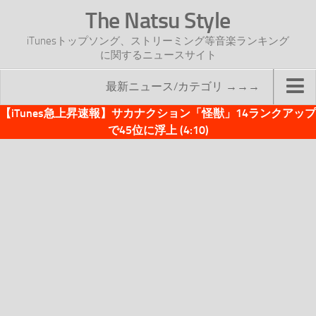
The Natsu Style
iTunesトップソング、ストリーミング等音楽ランキング
に関するニュースサイト
最新ニュース/カテゴリ →→→
【iTunes急上昇速報】サカナクション「怪獣」14ランクアップ
TOP
で45位に浮上 (4:10)
サイトについて
年間ヒット曲ランキング
2016年度特集記事
2017年度特集記事
iTunesトップソング速報
iTunesデイリー
オリジナル週間トップソング
「オリジナルiTunes週間トップソング」紹介資料