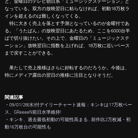
と、金曜日のテレビ朝日系「ミュージックステーション」と
なっている。双方の放映翌日に粘らなければ、初動18万枚ラ
インを超えるのは難しくなってくる。
特に大きく売上を落とす予測となっているのが金曜付であ
る。「うたばん」の放映翌日にあたるため、ここを6000台半
ばで切り抜けたい。その上で、金曜日の「ミュージックステ
ーション」放映翌日に指数を上げれば、18万枚に近いペース
まで戻すことができる。
果たして売上推移はさらに好転するのだろうか。今後は、
特にメディア露出の翌日の推移に注目となりそうだ。
関連記事
・
09/01/28(水)付デイリーチャート速報：キンキは17万枚ペー
ス、GReeeeN前日水準維持!
・
キンキ、過去最低初動の可能性高まる…前作比2万枚減・初
動16万枚台の可能性も