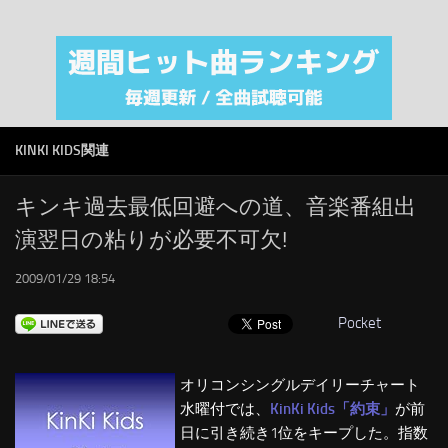
注目カテゴリ
オリジナルiTunes週間トップソング
音楽業界
SMAP
KINKI KIDS関連
AKB48
RSS
キンキ過去最低回避への道、音楽番組出
演翌日の粘りが必要不可欠!
LINKS
2009/01/29 18:54
Pocket
オリコンシングルデイリーチャート
水曜付では、
KinKi Kids「約束」
が前
日に引き続き1位をキープした。指数