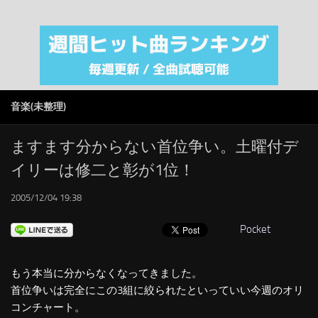
注目カテゴリ
オリジナルiTunes週間トップソング
音楽業界
SMAP
音楽(未整理)
AKB48
RSS
ますます分からない首位争い。土曜付デ
イリーは修二と彰が1位！
LINKS
2005/12/04 19:38
Pocket
もう本当に分からなくなってきました。
首位争いは完全にこの3組に絞られたといっていい今週のオリ
コンチャート。