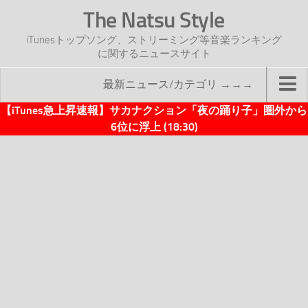
The Natsu Style
iTunesトップソング、ストリーミング等音楽ランキング
に関するニュースサイト
最新ニュース/カテゴリ →→→
【iTunes急上昇速報】サカナクション「夜の踊り子」圏外から
TOP
6位に浮上 (18:30)
サイトについて
年間ヒット曲ランキング
2016年度特集記事
2017年度特集記事
iTunesトップソング速報
iTunesデイリー
オリジナル週間トップソング
「オリジナルiTunes週間トップソング」紹介資料