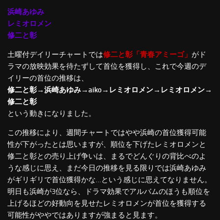
浜崎あゆみ
レミオロメン
修二と彰
土曜付デイリーチャートでは
修二と彰「青春アミーゴ」
がド
ラマの放映効果を待たずして首位を獲得し、これで今週のデ
イリーの首位の推移は、
修二と彰→浜崎あゆみ→aiko→レミオロメン→レミオロメン→
修二と彰
という動きになりました。
この推移により、週間チャートではやや浜崎の首位獲得可能
性が下がったとは思いますが、順位を下げたレミオロメンと
修二と彰との売り上げ争いは、まるでどんぐりの背比べのよ
うな感じに思え、まだ今日の推移を見る限りでは浜崎あゆみ
がギリギリで首位獲得かな…という感じに思えてなりません。
明日も浜崎が3位なら、ドラマ効果でアルバムのほうも順位を
上げるほどの好動向を見せたレミオロメンが首位を獲得する
可能性がややではありますが強まると見ます。