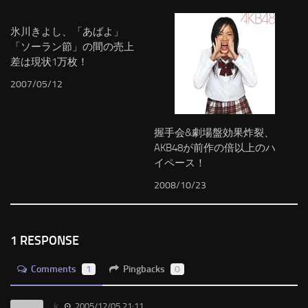
氷川きよし、「あばよ」
「ソーラン節」の間の売上
差は現状1万枚！
2007/05/12
握手会&劇場盤効果炸裂、
AKB48が前作の倍以上のハ
イペース！
2008/10/23
1 RESPONSE
Comments
1
Pingbacks
0
ｋ
2005/12/05 21:11