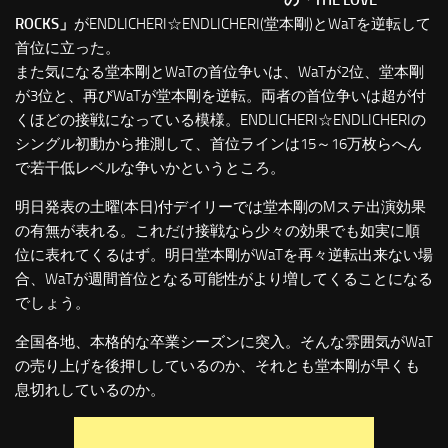
の「THE LOVE
ROCKS」
がENDLICHERI☆ENDLICHERI(堂本剛)とWaTを逆転して
首位に立った。
また気になる堂本剛とWaTの首位争いは、WaTが2位、堂本剛
が3位と、再びWaTが堂本剛を逆転。両者の首位争いは超が付
くほどの接戦になっている模様。ENDLICHERI☆ENDLICHERIの
シングル初動から推測して、首位ラインは15～16万枚らへん
で若干低レベルな争いかというところ。
明日発表の土曜(本日)付デイリーでは堂本剛のMステ出演効果
の有無が表れる。これだけ接戦なら少々の効果でも如実に順
位に表れてくるはず。明日堂本剛がWaTを再々逆転出来ない場
合、WaTが週間首位となる可能性がより増してくることになる
でしょう。
全国各地、本格的な卒業シーズンに突入。そんな雰囲気がWaT
の売り上げを後押ししているのか、それとも堂本剛が早くも
息切れしているのか。