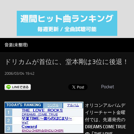
注目カテゴリ
オリジナルiTunes週間トップソング
音楽業界
SMAP
音楽(未整理)
AKB48
RSS
ドリカムが首位に、堂本剛は3位に後退！
LINKS
2006/03/04 19:42
Pocket
オリコンアルバムデ
イリーチャート金曜
付では、先週発売の
DREAMS COME TRUE