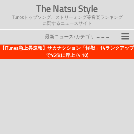
The Natsu Style
iTunesトップソング、ストリーミング等音楽ランキング
に関するニュースサイト
最新ニュース/カテゴリ →→→
【iTunes急上昇速報】サカナクション「怪獣」14ランクアップ
TOP
で45位に浮上 (4:10)
サイトについて
年間ヒット曲ランキング
2016年度特集記事
2017年度特集記事
iTunesトップソング速報
iTunesデイリー
オリジナル週間トップソング
「オリジナルiTunes週間トップソング」紹介資料