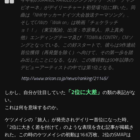
今年初のORANGE RANGEのシングルリリース作「チャン
ピオーネ」がデイリーチャート初登場1位に輝いた。同
曲は『NHKサッカードイツ大会放送テーマソング』、
そしてC/Wの「Walk on」は映画「チェケラッチ
ョ！！」（東宝配給、出演：市原隼人、井上真央
他）エンディングテーマ及び「TOWN＆CONTRY」CMソ
ングとなっている。この好スタートで、彼らは9作連続
首位獲得（再発盤を除く）へ向けて、その第一歩を踏
み出したことになる。なお、この獲得数は00年以降の
デビューアーティストの中では第1位となる。
http://www.oricon.co.jp/news/ranking/21145/
「2位に大差」
しかし、自分が注目していた
の類の表記がな
い。
これは何を意味するのか。
ケツメイシの「旅人」が発売されデイリー首位になった時、
「2位に大きく差を付けて」のような表現を含む記事が掲載さ
れた。この時のケツメイシの初動は16.6万枚、2位のSMAPは