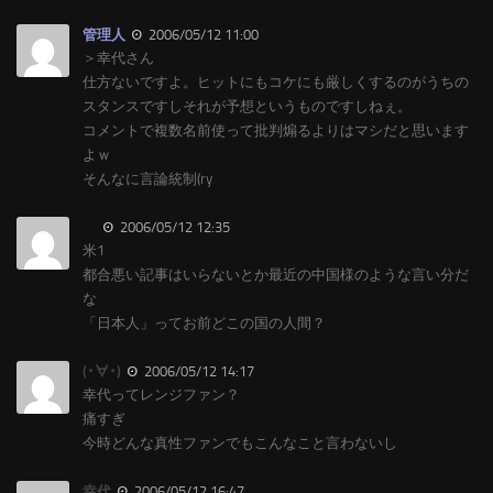
管理人
2006/05/12 11:00
＞幸代さん
仕方ないですよ。ヒットにもコケにも厳しくするのがうちの
スタンスですしそれが予想というものですしねぇ。
コメントで複数名前使って批判煽るよりはマシだと思います
よｗ
そんなに言論統制(ry
2006/05/12 12:35
米1
都合悪い記事はいらないとか最近の中国様のような言い分だ
な
「日本人」ってお前どこの国の人間？
(･∀･)
2006/05/12 14:17
幸代ってレンジファン？
痛すぎ
今時どんな真性ファンでもこんなこと言わないし
幸代
2006/05/12 16:47