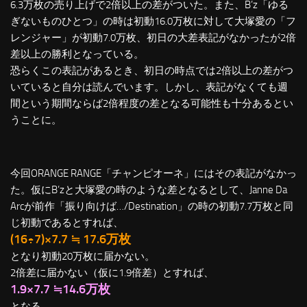
6.3万枚の売り上げで2倍以上の差がついた。また、B’z「ゆる
ぎないものひとつ」の時は初動16.0万枚に対して大塚愛の「フ
レンジャー」が初動7.0万枚、初日の大差表記がなかったが2倍
差以上の勝利となっている。
恐らくこの表記があるとき、初日の時点では2倍以上の差がつ
いていると自分は読んでいます。しかし、表記がなくても週
間という期間ならば2倍程度の差となる可能性も十分あるとい
うことに。
今回ORANGE RANGE「チャンピオーネ」にはその表記がなかっ
た。仮にB’zと大塚愛の時のような差となるとして、Janne Da
Arcが前作「振り向けば…/Destination」の時の初動7.7万枚と同
じ初動であるとすれば、
(16÷7)×7.7 ≒ 17.6万枚
となり初動20万枚に届かない。
2倍差に届かない（仮に1.9倍差）とすれば、
1.9×7.7 ≒14.6万枚
となる。