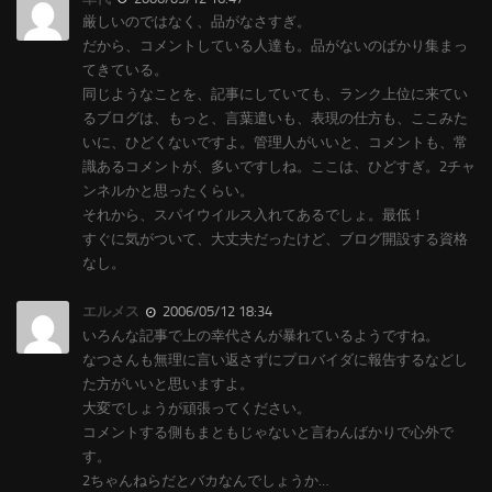
厳しいのではなく、品がなさすぎ。
だから、コメントしている人達も。品がないのばかり集まっ
てきている。
同じようなことを、記事にしていても、ランク上位に来てい
るブログは、もっと、言葉遣いも、表現の仕方も、ここみた
いに、ひどくないですよ。管理人がいいと、コメントも、常
識あるコメントが、多いですしね。ここは、ひどすぎ。2チャ
ンネルかと思ったくらい。
それから、スパイウイルス入れてあるでしょ。最低！
すぐに気がついて、大丈夫だったけど、ブログ開設する資格
なし。
エルメス
2006/05/12 18:34
いろんな記事で上の幸代さんが暴れているようですね。
なつさんも無理に言い返さずにプロバイダに報告するなどし
た方がいいと思いますよ。
大変でしょうが頑張ってください。
コメントする側もまともじゃないと言わんばかりで心外で
す。
2ちゃんねらだとバカなんでしょうか…