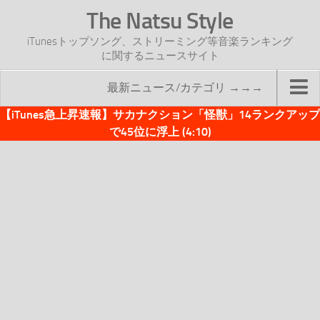
The Natsu Style
iTunesトップソング、ストリーミング等音楽ランキング
に関するニュースサイト
最新ニュース/カテゴリ →→→
【iTunes急上昇速報】サカナクション「怪獣」14ランクアップ
TOP
で45位に浮上 (4:10)
サイトについて
年間ヒット曲ランキング
2016年度特集記事
2017年度特集記事
iTunesトップソング速報
iTunesデイリー
オリジナル週間トップソング
「オリジナルiTunes週間トップソング」紹介資料