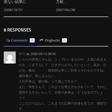
差ない結果に
万枚…
2006/10/31
2007/04/28
8 RESPONSES
Comments
8
Pingbacks
0
幸代
2006/05/12 08:59
こちらの管理人さんは、トップにいるものや、人気のあるも
のを、こき下ろして、ひきずりおろしたいという、妬み、ひ
がみ、嫉み、・・・典型的な卑しい日本人そのものですね。
成功者が、気に入らない。
人の不幸は、蜜の味。って感じですか？
まだ、学生さんで、このような考え方をされていて、それに
賛同する方もいらして、日本の未来は、どうなるのでしょ
う？
ここだけではなく、これまでの記事の全体を見ての、感想で
す。