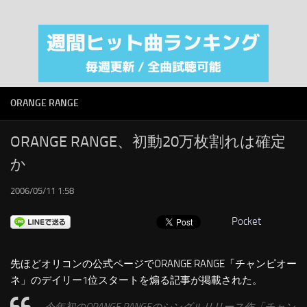
注目カテゴリ
オリジナルiTunes週間トップソング
音楽業界
SMAP
ORANGE RANGE
AKB48
RSS
ORANGE RANGE、初動20万枚割れは確定
か
LINKS
2006/05/11 1:58
Pocket
先ほどオリコンの公式ページでORANGE RANGE「チャンピオー
ネ」のデイリー1位スタートを煽る記事が掲載された。