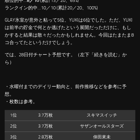
順位的中…
8／10
(累計13／20、65%)
ランクイン的中…10／10 (累計20／20、100%)
GLAY氷室が意外と粘って5位、YUKIは6位でした。ただ、YUKI
は前半の貯金で何とか逃げたという展開だっただけに、もし
かすると結果は散々だったかもしれません。今回はたまたま8
コ合ってたというだけでしょう。
では、28日付チャート予想です。（左下「続きを読む」か
ら）
・水曜付までのデイリー動向と、前作推移などを参考に予
想。
・枚数は参考。
1位
3.7万枚
スキマスイッチ
2位
3.7万枚
サザンオールスターズ
3位
2.8万枚
倖田來未