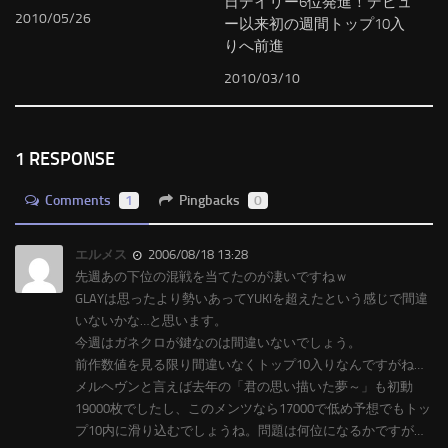
日デイリー6位発進！デビュ
2010/05/26
ー以来初の週間トップ10入
りへ前進
2010/03/10
1 RESPONSE
Comments
1
Pingbacks
0
エルメス
2006/08/18 13:28
先週あの下位の混戦を当てたのが凄いですねｗ
GLAYは思ったより勢いあってYUKIを超えたという感じで間違
いないかな…と思います。
今週はガネクロが鍵なのは間違いないでしょう。
前作数値を見る限り間違いなくトップ10入りなんですがね…
メルヘヴンと言えば去年の「君の思い描いた夢～」も初動
19000枚でしたし、このメンツなら17000で低め予想でもトッ
プ10内に滑り込むでしょうね。問題は何位になるかですが…