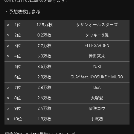
8月21日付の正誤表を書きます。
・予想枚数は参考
○
1位
12.5万枚
サザンオールスターズ
○
2位
8.2万枚
タッキー&翼
○
3位
7.7万枚
ELLEGARDEN
○
4位
5.0万枚
倖田來未
5位
3.6万枚
YUKI
6位
2.8万枚
GLAY feat. KYOSUKE HIMURO
○
7位
2.8万枚
BoA
○
8位
2.5万枚
大塚愛
○
9位
2.4万枚
柴咲コウ
○
10位
1.8万枚
手嶌葵