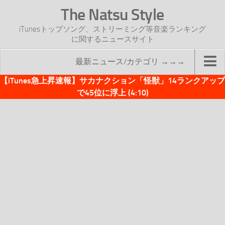
The Natsu Style
iTunesトップソング、ストリーミング等音楽ランキング
に関するニュースサイト
最新ニュース/カテゴリ →→→
【iTunes急上昇速報】サカナクション「怪獣」14ランクアップ
TOP
で45位に浮上 (4:10)
サイトについて
年間ヒット曲ランキング
2016年度特集記事
2017年度特集記事
iTunesトップソング速報
iTunesデイリー
オリジナル週間トップソング
「オリジナルiTunes週間トップソング」紹介資料