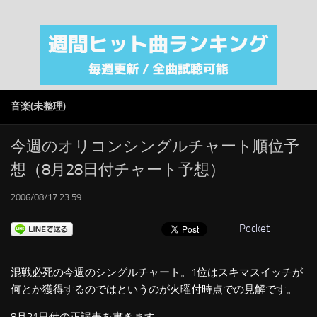
注目カテゴリ
オリジナルiTunes週間トップソング
音楽業界
SMAP
音楽(未整理)
AKB48
RSS
今週のオリコンシングルチャート順位予
想（8月28日付チャート予想）
LINKS
2006/08/17 23:59
Pocket
混戦必死の今週のシングルチャート。1位はスキマスイッチが
何とか獲得するのではというのが火曜付時点での見解です。