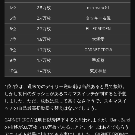
4位
2.5万枚
mihimaru GT
5位
2.4万枚
タッキー＆翼
6位
2.3万枚
ELLEGARDEN
7位
1.8万枚
大塚愛
8位
1.7万枚
GARNET CROW
9位
1.7万枚
手嶌葵
10位
1.4万枚
東方神起
1位2位は、週末でのデイリー逆転劇は当然あると見て接戦。
しかし初日のダッシュがあるスキマスイッチが制すると予想
しました。ただ、枚数は決して高くなさそうで、スキマスイ
ッチの自己最高初動塗り替えはないでしょう。
GARNET CROWは明日以降降下すると思われますが、Bank Band
の推移が3.0万枚→1.8万枚であることと、少しはあるであろう
アニメイト効果に掛けてみる事にしました。GARNET CROWの