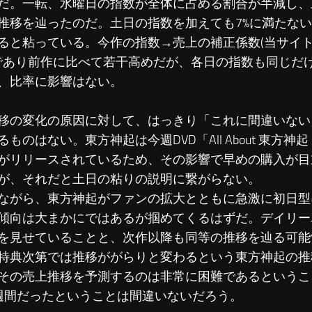
だ。一転、水曜日の指数が全体に占める割合が半減し、
推移を辿ったのだ。土日の指数を加えても7%に満たな
ると粘っている。今作の指数→売上の補正係数(当サイト
であり前作に比べて若干高めだが、各日の指数も同じだ
、比率に影響はない。
移の変化の原因に対して、はっきり「これに間違いない
ものはない。東方神起は今週DVD「All About 東方神起 S
がリリースされているため、その影響で早めの購入が目
が、それだと土日の粘りの説明に繋がらない。
ながら、東方神起がファンの拡大とともに急激に初日型
傾向は大まかにではあるが掴めてくるはずだ。デイリー
を見せていることと、次作以降も同等の推移を辿る可能
特典次第では推移ががらりと変わるという東方神起の推
その売上推移を予測するのは非常に困難であるというこ
週間だったということは間違いないだろう。