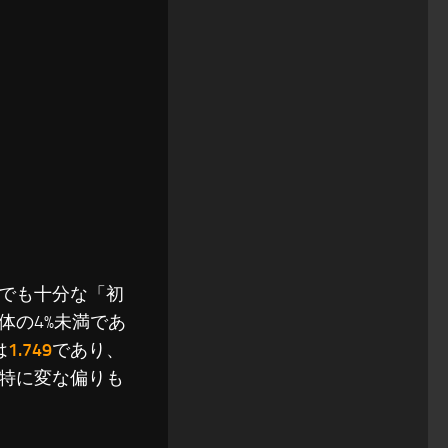
でも十分な「初
体の4%未満であ
は
1.749
であり、
特に変な偏りも