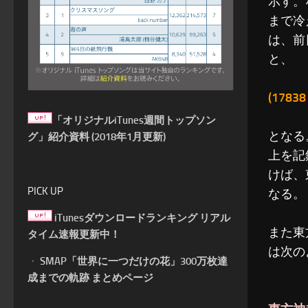
示す。
まで冷
は、前
と、
(1783
「オリジナルiTunes週間トップソン
となる
グ」紹介資料 (2018年1月更新)
上を記
けば、
PICK UP
なる。
iTunesダウンロードランキング リアル
また東
タイム速報更新中！
は次の
・
SMAP「世界に一つだけの花」300万枚達
成までの軌跡 まとめページ