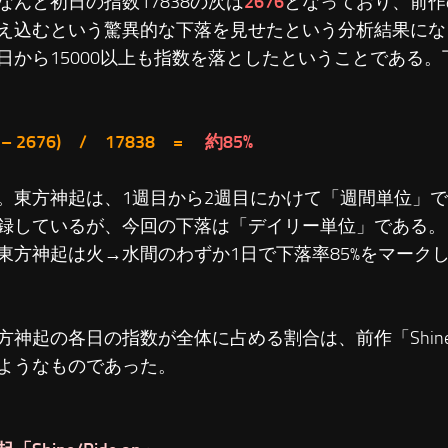
なんと初日の指数17838の次は
2676
となっており、前作
え込むという驚異的な下落を見せたという分析結果にな
日から15000以上も指数を落としたということである
8 – 2676) / 17838 =
約85%
。東方神起は、1週目から2週目にかけて「週間単位」で
録しているが、今回の下落は「デイリー単位」である。
東方神起は火→水間のわずか1日で下落率85%をマーク
方神起の各日の指数が全体に占める割合は、前作「Shine/R
ようなものであった。