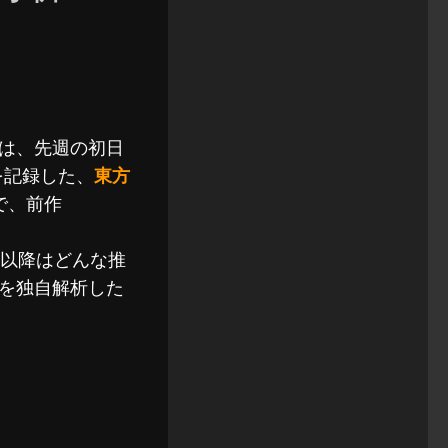
は、先週の初日
を記録した、
東方
で、前作
目以降はどんな推
を独自解析した