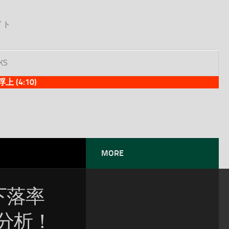
イト
KS
(4:10)
MORE
下落率
分析！