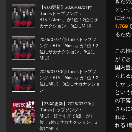
きたの
【4:00更新】2026/08/01付
という
iTunesトップソング：
に比べ
BTS「Aliens」が1位！2位にサ
1.769
カナクション、3位にM!LK
るため
2026/07/31付iTunesトップソ
ング：BTS「Aliens」が1位！2
この推
位にサカナクション、3位に
M!LK
ができる
国内盤
2026/07/30付iTunesトップソ
られる
ング：BTS「Aliens」が1位！2
しかし
位にM!LK、3位にサカナクショ
ン
という
の下落
【23:40更新】2026/07/29付
さらに
iTunesトップソング：
M!LK「好きすぎて滅!」が1
れば、
位！2位にサカナクション、3
れる1
位にM!LK