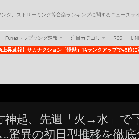
ップソング、ストリーミング等音楽ランキングに関するニュースサ
iTunesトップソング速報
注目カテゴリ
RSS
LIN
es急上昇速報】サカナクション「怪獣」14ランクアップで45位に浮上 
方神起、先週「火→水」で
5%…驚異の初日型推移を徹底