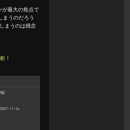
かが最大の焦点で
しまうのだろう
しまうのは残念
分析！
方神起
7-11-14