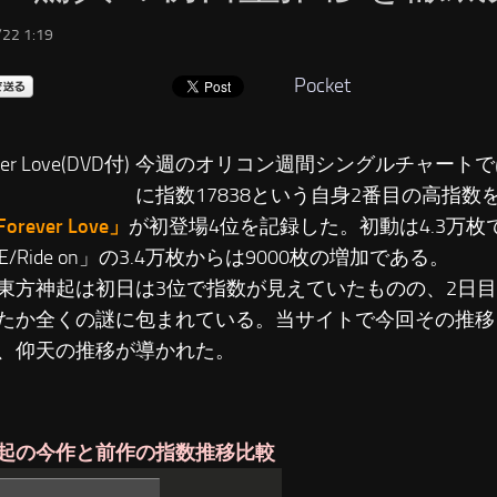
22 1:19
Pocket
今週のオリコン週間シングルチャートで
に指数17838という自身2番目の高指数
rever Love」
が初登場4位を記録した。初動は4.3万枚
NE/Ride on」の3.4万枚からは9000枚の増加である。
東方神起は初日は3位で指数が見えていたものの、2日
たか全くの謎に包まれている。当サイトで今回その推移
、仰天の推移が導かれた。
起の今作と前作の指数推移比較