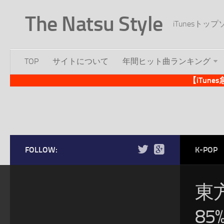
The Natsu Style
iTunesト
TOP
サイトについて
年間ヒット曲ランキング
【iTun
FOLLOW:
K-POP
東
8