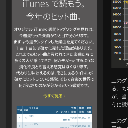
上のグ
る。ち
が、当
うに緻
上のグ