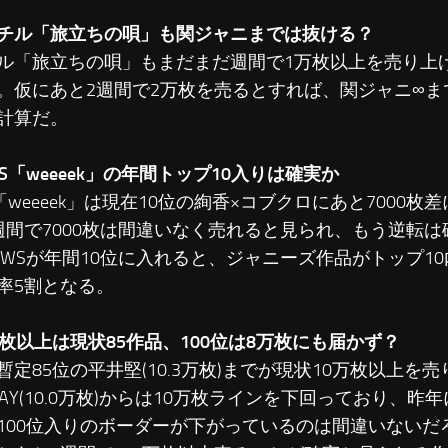
チル「旅立ちの唄」も関ジャニまでは抜ける？
ル「旅立ちの唄」もまだまだ週間で1万枚以上を売り上
。仮にあと2週間で2万枚を売るとすれば、関ジャニ∞ま
計算だ。
WS「weeeek」の年間トップ10入りは確実か
S「weeeek」は現在10位の絢香×コブクロにあと7000
週間で7000枚は間違いなく売れると見られ、もう逆転
EWSが年間10位に入れると、ジャニーズ作品がトップ1
率5割となる。
万枚以上は現状85作品、100位は8万枚にも届かず？
暫定85位の平井堅(10.3万枚)までが現状10万枚以上を売
LAY(10.0万枚)からは10万枚ラインを下回っており、昨
100位入りのボーダーが下がっているのは間違いないだ