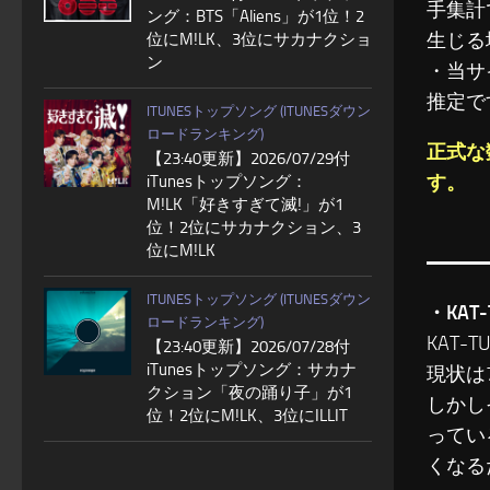
手集計
ング：BTS「Aliens」が1位！2
生じる
位にM!LK、3位にサカナクショ
ン
・当サ
推定で
ITUNESトップソング (ITUNESダウン
ロードランキング)
正式な
【23:40更新】2026/07/29付
す。
iTunesトップソング：
M!LK「好きすぎて滅!」が1
位！2位にサカナクション、3
位にM!LK
ITUNESトップソング (ITUNESダウン
・KA
ロードランキング)
KAT
【23:40更新】2026/07/28付
iTunesトップソング：サカナ
現状は
クション「夜の踊り子」が1
しかし
位！2位にM!LK、3位にILLIT
ってい
くなる