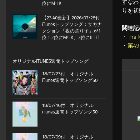
すなわ
位にM!LK
りを初
【23:40更新】2026/07/28付
iTunesトップソング：サカナ
関連記
クション「夜の踊り子」が1
・
The
位！2位にM!LK、3位にILLIT
・
第4
オリジナルITUNES週間トップソング
18/07/23付 オリジナル
iTunes週間トップソング50
18/07/16付 オリジナル
iTunes週間トップソング50
18/07/09付 オリジナル