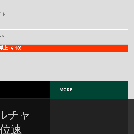
イト
KS
(4:10)
MORE
グルチャ
順位速