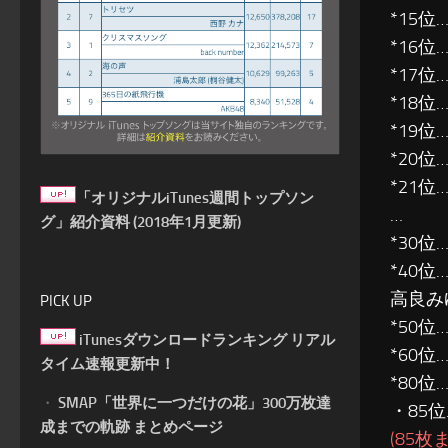
*15位…
*16位…
*17位
*18
*19位…
*20位…
*21位…
「オリジナルiTunes週間トップソン
…
グ」紹介資料 (2018年1月更新)
*30位…
*40位
高良み
PICK UP
*50位
iTunesダウンロードランキング リアル
*60
タイム速報更新中！
*80位…
・
SMAP「世界に一つだけの花」300万枚達
・85
成までの軌跡 まとめページ
(85枚