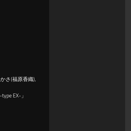
かさ(福原香織),
ype EX-」