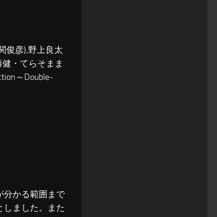
関俊彦),野上良太
佐藤健・てらそまま
n～Double-
が分かる範囲まで
としました。また