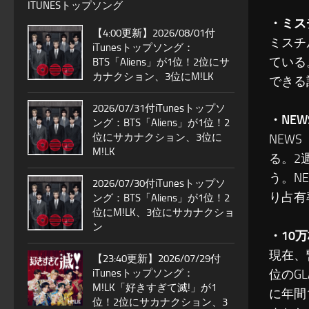
ITUNESトップソング
・ミス
【4:00更新】2026/08/01付
ミスチ
iTunesトップソング：
ている
BTS「Aliens」が1位！2位にサ
カナクション、3位にM!LK
できる
2026/07/31付iTunesトップソ
・NE
ング：BTS「Aliens」が1位！2
位にサカナクション、3位に
NEW
M!LK
る。2
う。N
2026/07/30付iTunesトップソ
り占有
ング：BTS「Aliens」が1位！2
位にM!LK、3位にサカナクショ
ン
・10
現在、
【23:40更新】2026/07/29付
iTunesトップソング：
位のG
M!LK「好きすぎて滅!」が1
に年間
位！2位にサカナクション、3