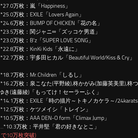
*27.0万枚：嵐「Happiness」
*25.0万枚：EXILE「Lovers Again」
…*24.6万枚：BUMP OF CHICKEN「花の名」
位…*23.5万枚：関ジャニ∞「ズッコケ男道」
*23.0万枚：B’z「SUPER LOVE SONG」
*22.8万枚：KinKi Kids「永遠に」
*22.7万枚：宇多田ヒカル「Beautiful World/Kiss & Cry」
*18.7万枚：Mr.Children「しるし」
…*16.2万枚：泉こなた(平野綾),柊かがみ(加藤英美里),柊つ
ゆき(遠藤綾)「もってけ！セーラーふく」
…*14.1万枚：EXILE「時の描片～トキノカケラ～/24karats-t
位…*12.5万枚：ケツメイシ「トレイン」
*10.5万枚：AAA DEN-O form「Climax Jump」
位…*10.3万枚：平井堅「君の好きなとこ」
まで10万枚突破)