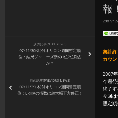
報
2007/12/
次の記事(NEXT NEWS)
07/11/30(金)付オリコン週間暫定順
集計終
位：結局ジャニーズ勢の1位2位独占
カウン
か？
200
今週発
前の記事(PREVIOUS NEWS)
07/11/29(木)付オリコン週間暫定順
終了す
位：ERIKAの指数は超大幅下方修正！
今回は
暫定順