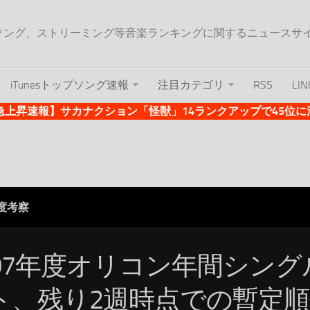
ップソング、ストリーミング等音楽ランキングに関するニュースサ
iTunesトップソング速報
注目カテゴリ
RSS
LIN
es急上昇速報】サカナクション「怪獣」14ランクアップで45位に浮上 
年度考察
007年度オリコン年間シン
ト、残り2週時点での暫定