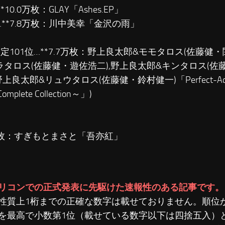
*10.0万枚：GLAY「Ashes.EP」
位…**7.8万枚：川中美幸「金沢の雨」
暫定101位…**7.7万枚：野上良太郎&モモタロス(佐藤健・
ラタロス(佐藤健・遊佐浩二),野上良太郎&キンタロス(
野上良太郎&リュウタロス(佐藤健・鈴村健一)「Perfect-Actio
 Complete Collection～」)
6万枚：すぎもとまさと「吾亦紅」
リコンでの正式発表に先駆けた速報性のある記事です。
性質上1桁までの正確な数字は載せておりません。順位
を最高で小数第1位（載せている数字以下は四捨五入）