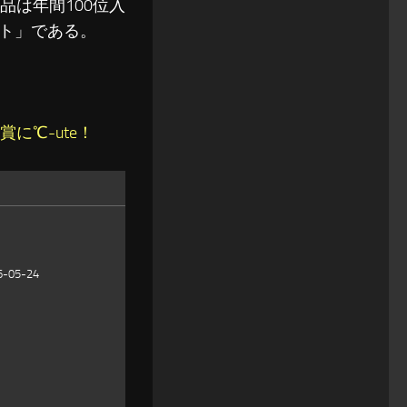
品は年間100位入
ト」である。
に℃-ute！
05-24
。