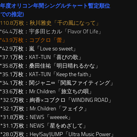
07年度オリコン年間シングルチャート暫定順位
までの推定)
位…110.8万枚：秋川雅史「千の風になって」
*64.4万枚：宇多田ヒカル「Flavor Of Life」
…*43.9万枚：コブクロ「蕾」
*42.9万枚：嵐「Love so sweet」
…*37.1万枚：KAT-TUN「喜びの歌」
位…*35.8万枚：桑田佳祐「明日晴れるかな」
*35.1万枚：KAT-TUN「Keep the faith」
位…*34.1万枚：関ジャニ∞「関風ファイティング」
…*33.6万枚：Mr.Children「旅立ちの唄」
…*32.5万枚：絢香×コブクロ「WINDING ROAD」
…*32.1万枚：Mr.Children「フェイク」
…*31.8万枚：NEWS「weeeek」
…*31.1万枚：NEWS「星をめざして」
*28.0万枚：Hey!Say!JUMP「Ultra Music Power」