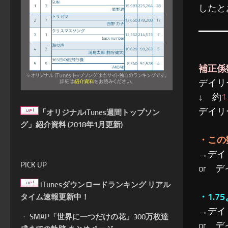
したと
補正係
デイリ
↓ 約
1
デイリ
「オリジナルiTunes週間トップソン
グ」紹介資料 (2018年1月更新)
・この
→デイ
PICK UP
or 
iTunesダウンロードランキング リアル
・1.
タイム速報更新中！
→デイ
・
SMAP「世界に一つだけの花」300万枚達
or 