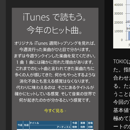
TOK
た。指
合わせ
る。た
うこと
今回の
基本値
極めて
ートの