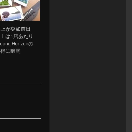
の売上が突如前日
売上は1店あたり
und Horizonの
獲得に暗雲