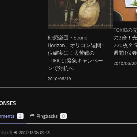
TOKIO
の3倍！
幻想楽団・Sound
220枚？ So
Horizon、オリコン週間1
週間1位
位確実に！大苦戦の
TOKIOは緊急キャンペー
2010/06/20
ンで対抗へ
2010/06/19
PONSES
mments
2
Pingbacks
0
流れ者
2007/12/04 09:48