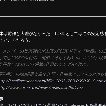
体は前作と大差がなかった。TOKIOとしてはこの安定
うところだろう。
メンバーの長瀬智也が主演のTBS系ドラマ『歌姫』の主題
しては2006/9/4付の「宙船（そらふね）/do! do! do!
作品数では3作ぶり通算6作目のシングル1位に。
長渕剛、TOKIO提供楽曲で作詞・作曲家として初の1位を
ttp://headlines.yahoo.co.jp/hl?a=20071203-00000016-oric-e
ttp://www.oricon.co.jp/news/rankmusic/50177/
事
他、07/12/10付オリコン週間シングルチャートを詳細