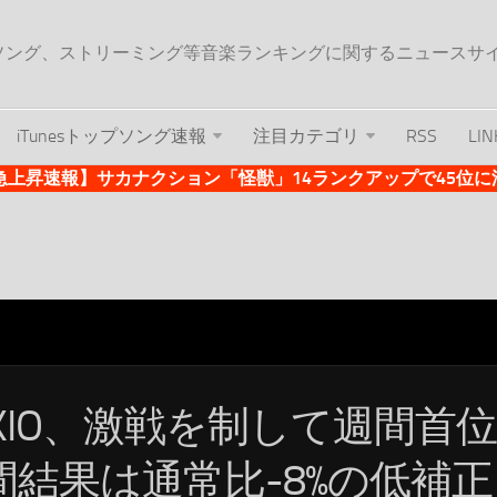
ップソング、ストリーミング等音楽ランキングに関するニュースサ
iTunesトップソング速報
注目カテゴリ
RSS
LIN
es急上昇速報】サカナクション「怪獣」14ランクアップで45位に浮上 
OKIO、激戦を制して週間首
間結果は通常比-8%の低補正