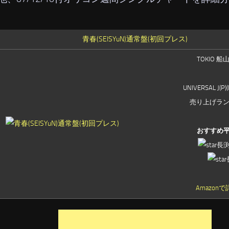
青春(SEISYuN)通常盤(初回プレス)
TOKIO 船
UNIVERSAL J(P)
売り上げランキ
おすすめ
長
Amazon