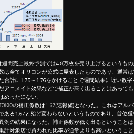
IOは週間売上最終予測では4.8万枚を売り上げるというも
数は全てオリコンが公式に発表したものであり、通常は
た合計に1.75～1.76をかけることで週間結果に近い数
だアニメイト効果などで補正が高く出ることはあっても
はめったにない。
TOKIOの補正係数は1.67(速報値)となった。これはア
である1.67と殆ど変わらないというものであり、首位
異例の結果になった。補正係数が低く出るということは
集計対象店で買われた比率が通常よりも高いということ