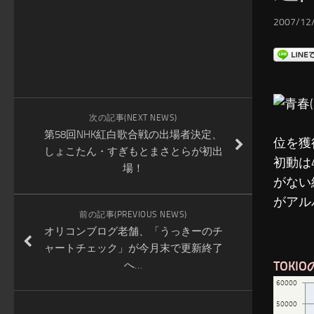
2007/12/
次の記事(NEXT NEWS)
第58回NHK紅白歌合戦の出場者決定、
位を獲
しょこたん・すぎもとまさとらが初出
初動は4
場！
がない
がアル
前の記事(PREVIOUS NEWS)
オリコンブログ老舗、「うっきーのチ
ャートチェック」が今月末で更新終了
へ…
TOK