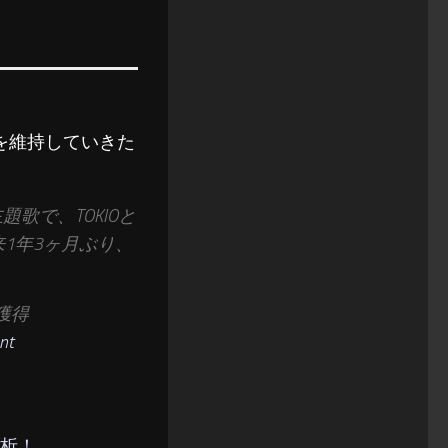
感を維持していきた
歌で、TOKIOと
」以来1年3ヶ月ぶり、
獲得
nt
分析！