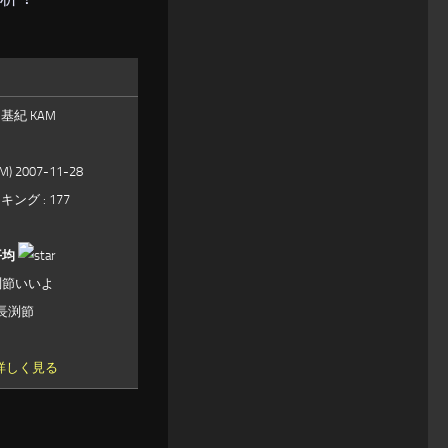
山基紀 KAM
(M) 2007-11-28
ング : 177
平均
渕節いいよ
長渕節
で詳しく見る