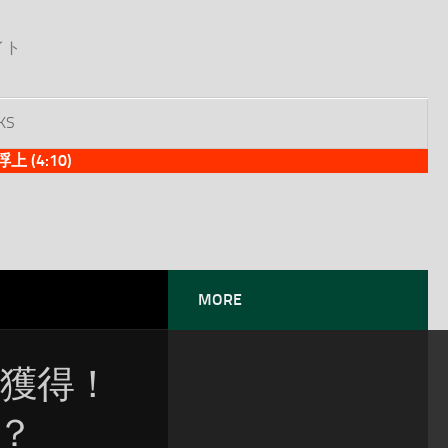
イト
KS
(4:10)
MORE
位獲得！
？