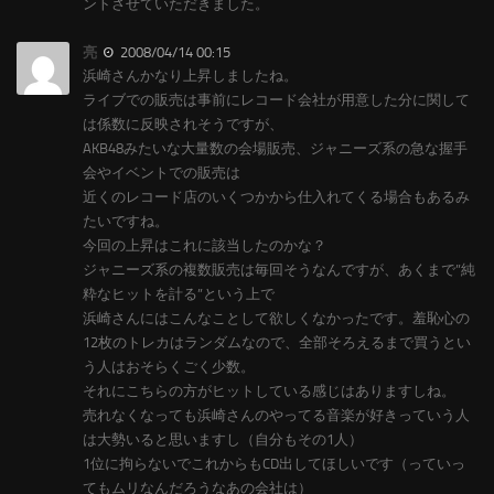
ントさせていただきました。
亮
2008/04/14 00:15
浜崎さんかなり上昇しましたね。
ライブでの販売は事前にレコード会社が用意した分に関して
は係数に反映されそうですが、
AKB48みたいな大量数の会場販売、ジャニーズ系の急な握手
会やイベントでの販売は
近くのレコード店のいくつかから仕入れてくる場合もあるみ
たいですね。
今回の上昇はこれに該当したのかな？
ジャニーズ系の複数販売は毎回そうなんですが、あくまで”純
粋なヒットを計る”という上で
浜崎さんにはこんなことして欲しくなかったです。羞恥心の
12枚のトレカはランダムなので、全部そろえるまで買うとい
う人はおそらくごく少数。
それにこちらの方がヒットしている感じはありますしね。
売れなくなっても浜崎さんのやってる音楽が好きっていう人
は大勢いると思いますし（自分もその1人）
1位に拘らないでこれからもCD出してほしいです（っていっ
てもムリなんだろうなあの会社は）