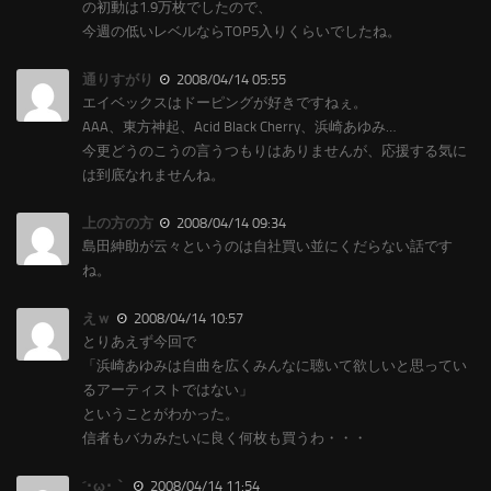
の初動は1.9万枚でしたので、
今週の低いレベルならTOP5入りくらいでしたね。
通りすがり
2008/04/14 05:55
エイベックスはドーピングが好きですねぇ。
AAA、東方神起、Acid Black Cherry、浜崎あゆみ…
今更どうのこうの言うつもりはありませんが、応援する気に
は到底なれませんね。
上の方の方
2008/04/14 09:34
島田紳助が云々というのは自社買い並にくだらない話です
ね。
えｗ
2008/04/14 10:57
とりあえず今回で
「浜崎あゆみは自曲を広くみんなに聴いて欲しいと思ってい
るアーティストではない」
ということがわかった。
信者もバカみたいに良く何枚も買うわ・・・
´･ω･｀
2008/04/14 11:54