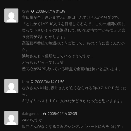
なみ
2008/04/14 01:34
宣伝量が全く違いますね。島田しんすけさんがﾍｷｻｺﾞﾝで、
『とにかくﾄｯﾌﾟ10入りを目指してるんで、この一週間の間に
買って下さい！その後返品して頂いて結構ですから(笑』と言
う発言が気にかかります。
高視聴率番組で毎週のように歌って、あのように言うんだか
ら。
浜崎さんも６種類だしているそうですが…
どっちもどっちでしょ笑
羞恥心がZARD抜いている時点で企画物は怖いと思います。
teru
2008/04/14 01:56
なみさん>単純に坂井さんが亡くなられる前のＺＡＲＤだった
ら、
ギリギリベスト１０に入れたかどうかだったと思いますよ。
dairyperson
2008/04/14 02:05
ZARDですが…
坂井さんがなくなる直近のシングル「ハートに火をつけて」