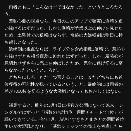
両者ともに「こんなはずではなかった」というところだろ
う。
羞恥心側の視点なら、今日のこのアップで確実に浜崎を追
い抜けるはずだった。しかし浜崎が予想以上の伸びを見せた
ため、土曜付での逆転はならず。奇跡の大逆転劇は明日に持
ち越しとなった。
浜崎側の視点ならば、ライブ分を含め指数3倍増で、羞恥心
を抜けずとも相当僅差に迫れたはずだった。しかし羞恥心が
息切れせずさらに売上を伸ばしたため、完全に逃げ切るに至
らなかったというところだ。
どちらにしろ、ただ一つ言えることは、まだどちらにも首
位獲得の可能性が残っているということ。最終的には両者の
差が1000枚を切るような大激戦となってもおかしくはない。
補足すると、昨年の3月1日に指数が公開になって以来、シ
ングルではずっと「指数の合計1位 = 週間チャートで1位」が
続いてきている。今年1月、AAAとすぎもとまさとの週間首位
争いが大混戦となり、「演歌ショップでの売上を考慮したら