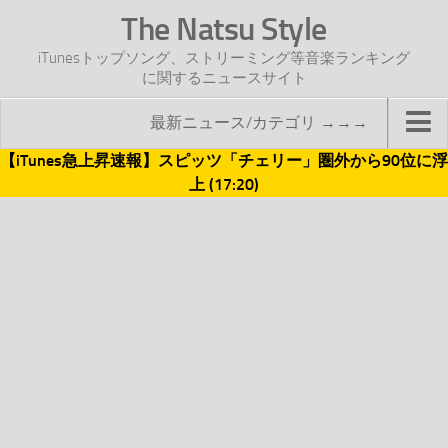
The Natsu Style
iTunesトップソング、ストリーミング等音楽ランキング
に関するニュースサイト
最新ニュース/カテゴリ →→→
【iTunes急上昇速報】スピッツ「チェリー」圏外から90位に浮
TOP
上 (17:20)
サイトについて
年間ヒット曲ランキング
2016年度特集記事
2017年度特集記事
iTunesトップソング速報
iTunesデイリー
オリジナル週間トップソング
「オリジナルiTunes週間トップソング」紹介資料