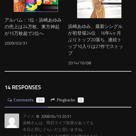
アルバム：1位・浜崎あゆみ
浜崎あゆみ、最新シングル
の売上は24万枚、東方神起
が初登場24位 16年4ヶ月
が15万枚超で2位へ
ぶりトップ20落ち…連続ト
2009/03/31
ップ10入りは27作でストッ
プ
2014/10/08
14 RESPONSES
Comments
14
Pingbacks
0
アイス
2008/04/13 20:51
浜崎さんは、明日ライブ加算があっても
今日と同じぐらいだと思いますね。