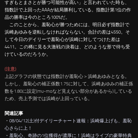
すぎもとまさとが勝つ可能性が高い」と言われていた時も、
指数計で上回ったAAAが結局勝利している。指数計第1位の作
品の勝率は今のところ100%だ。
このことから、羞恥心が勝つためには、明日必ず指数計で
浜崎あゆみを逆転しなければならない。合計の差は4550。そ
して今日のデイリーで羞恥心が浜崎に対してつけた差は
4411。この稀に見る大激戦の決着は、どのような形で待ち受
けているのだろうか。
(注意)
上記グラフの状態では指数計が羞恥心＞浜崎あゆみとなる。
しかし、羞恥心の補正係数1.75に対して、浜崎あゆみの補正係
数を1.80に設定(mu-moなど見えない部分があるから)している
ため、売上予測では浜崎が上回っている。
関連記事
・
08/04/12(土)付デイリーチャート速報：浜崎爆上げも、羞恥
心さらに上！
・
羞恥心、奇跡の1位獲得が濃厚に！浜崎はライブの豪華特典