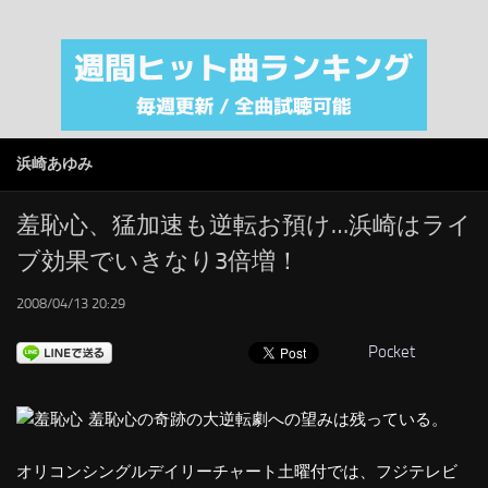
注目カテゴリ
オリジナルiTunes週間トップソング
音楽業界
SMAP
浜崎あゆみ
AKB48
RSS
羞恥心、猛加速も逆転お預け…浜崎はライ
ブ効果でいきなり3倍増！
LINKS
2008/04/13 20:29
Pocket
羞恥心の奇跡の大逆転劇への望みは残っている。
オリコンシングルデイリーチャート土曜付では、フジテレビ