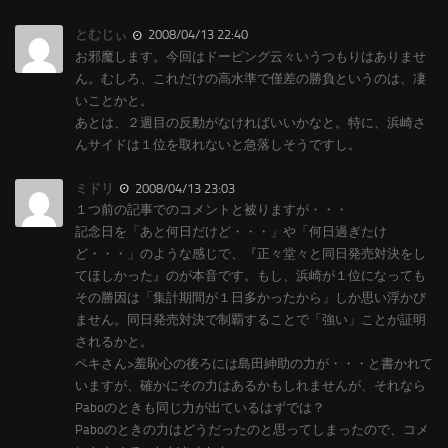
とむじぃ
2008/04/13 22:40
お邪魔します。今回はドーピング云々いうつもりはありませ
ん。むしろ、これだけの高水準で僅差の勝負というのは、凄
いことかと。
あとは、２週目の反動がなければいいかなと。特に、浜崎さ
んサイドは１位を取れないと急落しそうですし。
ミドリ
2008/04/13 23:03
１つ前の記事でのコメントと被りますが・・・
記念日を「あと何日だけど・・・」や「何日過ぎたけ
ど・・・」のような感じで、『正々堂々と同日発売対決をし
てほしかった』のが本音です。もし、浜崎が１位になっても
その勝因は「集計期間が１日多かったから」しか思い浮かび
ません。同日発売対決で制覇することで「強い」ことが証明
されるかと。
ペキさん>羞恥心の後ろには島田紳助の力が・・・と書かれて
いますが、確かにその力はあるかもしれませんが、それなら
Paboのときも同じ力が出ているはずでは？
Paboのときの力はどうだったのと思ってしまったので、コメ