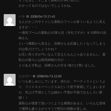
そうなると、そこまで羞恥心が伸びるかに
かかってるのではないでしょうかね。
ペキ
2008/04/13 21:45
なんだかこのサイトにも羞恥心ファンが多くいるように見え
ますが・・・
一過性ブームの羞恥心VS落ち目（失礼ですが）＆10周年の浜
崎さん
という構図から見ると、浜崎さんを応援したくなってしまう
のは私だけでしょうかね？
お互い売り方が汚いなんて言えたもんじゃありませんし、羞
恥心の後ろには島田紳助の力が・・・。
とりあえず私は、浜崎さんの方を1枚だけ買いました。
たかぴー
2008/04/13 22:00
いつも楽しみにしています。何だか、アーティストというよ
り、フジＶＳエーベックスみたいで若干辟易してしまいます
が、売上げ予測としては細かい予測が不能でおもしろい展
開！！
羞恥心が僅差で追いつくような展開があると、いろんな意味
で週間も盛り上がりそうで明日の指数が楽しみ。