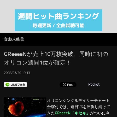
注目カテゴリ
オリジナルiTunes週間トップソング
音楽業界
SMAP
音楽(未整理)
AKB48
RSS
GReeeeNが売上10万枚突破、同時に初の
オリコン週間1位が確定！
LINKS
2008/05/30 19:13
Pocket
オリコンシングルデイリーチャート
金曜付では、連日V6を圧倒し続けて
きた
GReeeeN「キセキ」
がついに今