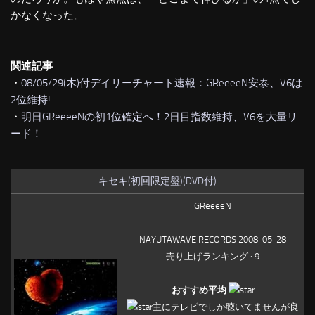
かなくなった。
関連記事
・
08/05/29(木)付デイリーチャート速報：GReeeeN安泰、V6は
2位維持!
・
明日GReeeeNの初1位確定へ！2日目指数維持、V6を大量リ
ード！
キセキ(初回限定盤)(DVD付)
GReeeeN
NAYUTAWAVE RECORDS 2008-05-28
売り上げランキング : 9
おすすめ平均
主にテレビでしか聴いてませんが良