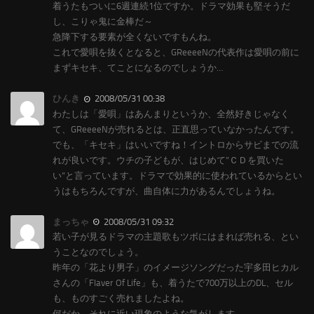
着うたもついに6週連続1位ですか。ドラマ効果も堅そうだ
し、こりゃ鬼に金棒だ～
急降下する要素が全くないですもんね。
これで愛唄を抜くとなると、GReeeeNの代表作は愛唄の前に
まずキセキ、てことになるのでしょうか…
ひんき
2008/05/31 00:38
わたしは「愛唄」はあんまりというか、全然好きじゃなく
て、GReeeeNが売れるとは、正直思っていなかったんです。
でも、「キセキ」はいいですね！イントロからサビまでの流
れが良いです。ウチの子どもが、はじめて”ＣＤを買いた
い”と言っています。ドラマで効果的に使われているからとい
うはもちろんですが、曲自体に力があるんでしょうね。
まっちゃ
2008/05/31 09:32
若い子が見るドラマの主題歌もツボにはまれば売れる、とい
うことなのでしょう。
昨年の「花より男子」のイメージソングだった宇多田ヒカル
さんの「Flaver Of Life」も、着うたで700万以上のDL、セル
も、ものすごく売れましたよね。
何だか、それに近い現象のような気がします。