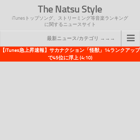
The Natsu Style
iTunesトップソング、ストリーミング等音楽ランキング
に関するニュースサイト
最新ニュース/カテゴリ →→→
【iTunes急上昇速報】サカナクション「怪獣」14ランクアップ
TOP
で45位に浮上 (4:10)
サイトについて
年間ヒット曲ランキング
2016年度特集記事
2017年度特集記事
iTunesトップソング速報
iTunesデイリー
オリジナル週間トップソング
「オリジナルiTunes週間トップソング」紹介資料