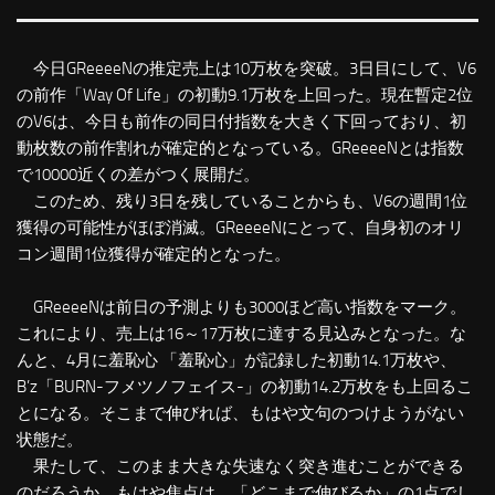
今日GReeeeNの推定売上は10万枚を突破。3日目にして、V6
の前作「Way Of Life」の初動9.1万枚を上回った。現在暫定2位
のV6は、今日も前作の同日付指数を大きく下回っており、初
動枚数の前作割れが確定的となっている。GReeeeNとは指数
で10000近くの差がつく展開だ。
このため、残り3日を残していることからも、V6の週間1位
獲得の可能性がほぼ消滅。GReeeeNにとって、自身初のオリ
コン週間1位獲得が確定的となった。
GReeeeNは前日の予測よりも3000ほど高い指数をマーク。
これにより、売上は16～17万枚に達する見込みとなった。な
んと、4月に羞恥心 「羞恥心」が記録した初動14.1万枚や、
B’z「BURN-フメツノフェイス-」の初動14.2万枚をも上回るこ
とになる。そこまで伸びれば、もはや文句のつけようがない
状態だ。
果たして、このまま大きな失速なく突き進むことができる
のだろうか。もはや焦点は、「どこまで伸びるか」の1点でし