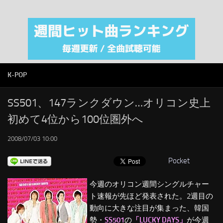
注目カテゴリ
オリジナルiTunes週間トップソング
音楽業界
SMAP
K-POP
AKB48
RSS
SS501、147ランクダウン…オリコン史上
初めて4位から100位圏外へ
LINKS
2008/07/03 10:00
Pocket
今週のオリコン週間シングルチャー
ト速報が先ほど発表された。2週目の
動向に大きな注目が集まった、韓国
勢・
SS501
の
「LUCKY DAYS」
が今週