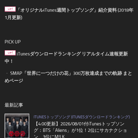
「オリジナルiTunes週間トップソング」紹介資料 (2018年
1月更新)
PICK UP
iTunesダウンロードランキング リアルタイム速報更新
中！
・
SMAP「世界に一つだけの花」300万枚達成までの軌跡 まと
めページ
最新記事
ITUNESトップソング (ITUNESダウンロードランキング)
【4:00更新】2026/08/01付iTunesトップソン
グ：BTS「Aliens」が1位！2位にサカナクショ
ン、3位にM!LK