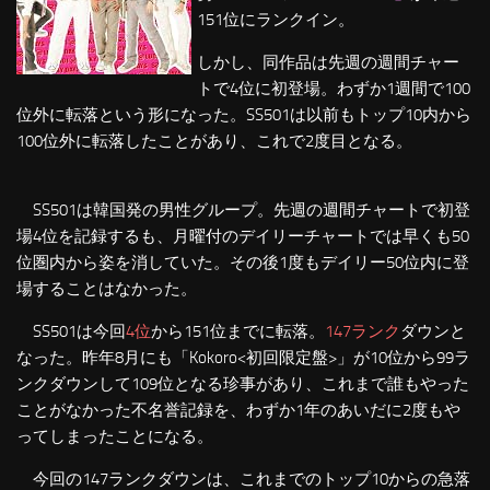
151位にランクイン。
しかし、同作品は先週の週間チャー
トで4位に初登場。わずか1週間で100
位外に転落という形になった。SS501は以前もトップ10内から
100位外に転落したことがあり、これで2度目となる。
SS501は韓国発の男性グループ。先週の週間チャートで初登
場4位を記録するも、月曜付のデイリーチャートでは早くも50
位圏内から姿を消していた。その後1度もデイリー50位内に登
場することはなかった。
SS501は今回
4位
から151位までに転落。
147ランク
ダウンと
なった。昨年8月にも「Kokoro<初回限定盤>」が10位から99ラ
ンクダウンして109位となる珍事があり、これまで誰もやった
ことがなかった不名誉記録を、わずか1年のあいだに2度もや
ってしまったことになる。
今回の147ランクダウンは、これまでのトップ10からの急落