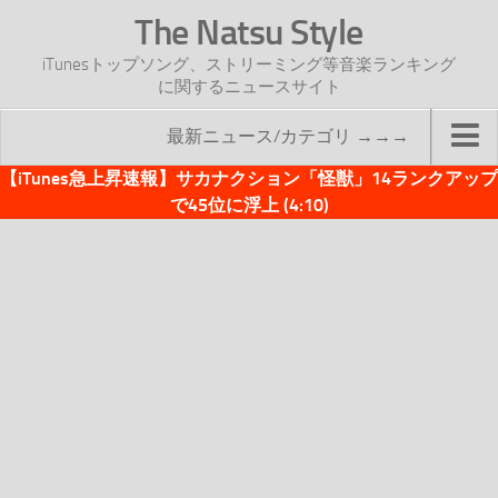
The Natsu Style
iTunesトップソング、ストリーミング等音楽ランキング
に関するニュースサイト
最新ニュース/カテゴリ →→→
【iTunes急上昇速報】サカナクション「怪獣」14ランクアップ
TOP
で45位に浮上 (4:10)
サイトについて
年間ヒット曲ランキング
2016年度特集記事
2017年度特集記事
iTunesトップソング速報
iTunesデイリー
オリジナル週間トップソング
「オリジナルiTunes週間トップソング」紹介資料