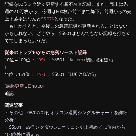
記録を50ランク近く更新する超不名誉記録。また、売上は先
週の2.0万枚から、今週は600枚台前半まで降下。前週からの売
上下落率はなんと
96.97%
となった。
もしかすると、今後この急落記録が更新されることはない
かもしれない。どうやら、SS501はとんでもない記録を打ち立
ててしまったようだ。
従来のトップ10からの急落ワースト記録
10位→109位 ：
*99↓
： SS501 「Kokoro<初回限定盤>」
↓
*4位→151位 ：
147↓
： SS501 「LUCKY DAYS」
(最終更新 3日10:00)
追記
関連記事
・
その他、08/07/07付オリコン週間シングルチャートを詳細
分析！
・
SS501、99ランクダウン…オリコン史上初めて10位内から
100位外に消える