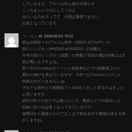
していますが、アルバム内も負けず劣らず
こっちをシングルにしてくれよ
みたいなのが入ってて 今回は無視できない
出来となっています。
つっちぃ
2009/06/03 19:52
実は水樹奈々のアルバム前作（GREAT ACTIVITY）の
前のシングル（MASSIVE WONDERS）の初動と、
今作の前のシングル（深愛）の初動と現在の累計自体には大
差が無いんですよね。
前々作のTrickstarがイベント抽選券などでの初動底上げ＋
累計の伸びを見せていますが、今作ではTrickstarだけしか
収録されていませんしね。
それでも前作との初動比で＋40%近く出して居るのはすごい
と思いますが…
BEPのＭステほどでは無いにしろ、番組などでの顔出しも
以前に比べれば多くなってきているので、
金曜日から週末にかけてどこまで粘れるかで勝負が決まる気
がしますね。