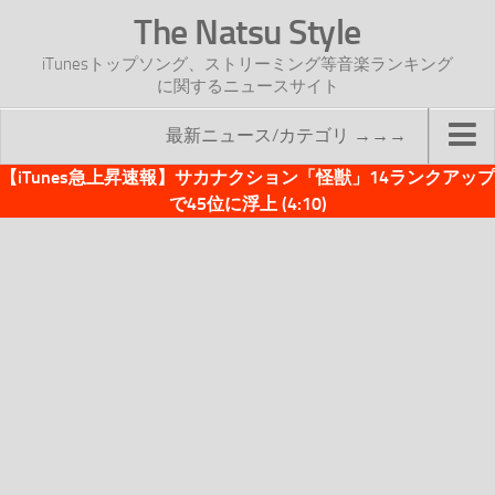
The Natsu Style
iTunesトップソング、ストリーミング等音楽ランキング
に関するニュースサイト
最新ニュース/カテゴリ →→→
【iTunes急上昇速報】サカナクション「怪獣」14ランクアップ
TOP
で45位に浮上 (4:10)
サイトについて
年間ヒット曲ランキング
2016年度特集記事
2017年度特集記事
iTunesトップソング速報
iTunesデイリー
オリジナル週間トップソング
「オリジナルiTunes週間トップソング」紹介資料