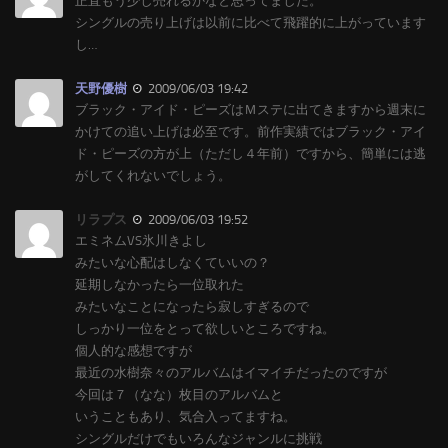
正直もう少し売れるかなと思ってました。
シングルの売り上げは以前に比べて飛躍的に上がっています
し…
天野優樹
2009/06/03 19:42
ブラック・アイド・ピーズはＭステに出てきますから週末に
かけての追い上げは必至です。前作実績ではブラック・アイ
ド・ピーズの方が上（ただし４年前）ですから、簡単には逃
がしてくれないでしょう。
リラプス
2009/06/03 19:52
エミネムVS氷川きよし
みたいな心配はしなくていいの？
延期しなかったら一位取れた
みたいなことになったら寂しすぎるので
しっかり一位をとって欲しいところですね。
個人的な感想ですが
最近の水樹奈々のアルバムはイマイチだったのですが
今回は７（なな）枚目のアルバムと
いうこともあり、気合入ってますね。
シングルだけでもいろんなジャンルに挑戦