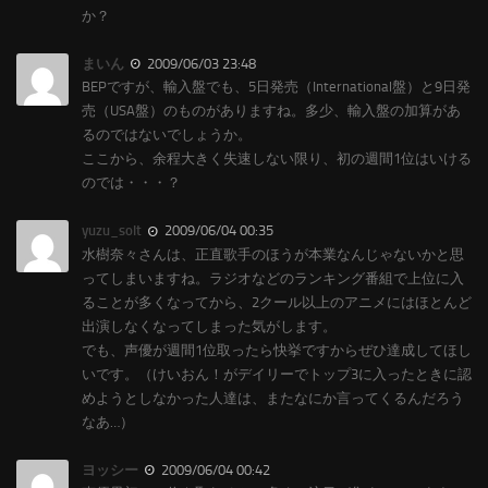
か？
まいん
2009/06/03 23:48
BEPですが、輸入盤でも、5日発売（International盤）と9日発
売（USA盤）のものがありますね。多少、輸入盤の加算があ
るのではないでしょうか。
ここから、余程大きく失速しない限り、初の週間1位はいける
のでは・・・？
yuzu_solt
2009/06/04 00:35
水樹奈々さんは、正直歌手のほうが本業なんじゃないかと思
ってしまいますね。ラジオなどのランキング番組で上位に入
ることが多くなってから、2クール以上のアニメにはほとんど
出演しなくなってしまった気がします。
でも、声優が週間1位取ったら快挙ですからぜひ達成してほし
いです。（けいおん！がデイリーでトップ3に入ったときに認
めようとしなかった人達は、またなにか言ってくるんだろう
なあ…）
ヨッシー
2009/06/04 00:42