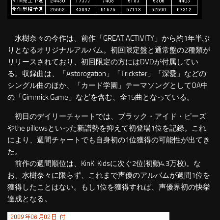
水樹奈々の今作は、前作「GREAT ACTIVITY」から約1年半ぶ
りとなるオリジナルアルバム。初回限定盤と通常盤の2種類が
リリースされており、初回限定の方にはDVDが付属してい
る。収録曲は、「Astorogation」「Trickster」「深愛」などの
シングル曲のほか、「カード学園」テーマソングとしてOA中
の「Gimmick Game」などを含む、全15曲となっている。
初日のデイリーチャートでは、ブラック・アイド・ピーズ
やthe pillowsといった新譜勢を抑えて初登場1位を記録。これ
により、週間チャートでも自身初の1位獲得の可能性が出てき
た。
前作の週間順位は、KinKi Kidsに次ぐ2位(初動4.3万枚)。な
お、水樹奈々に限らず、これまで声優のアルバムが週間1位を
獲得したことはない。もし1位を獲得すれば、声優界初の快挙
達成となる。