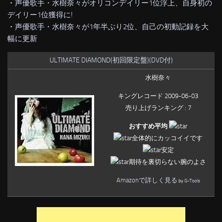
・
声優歌手・水樹奈々がオリコンデイリー1位浮上、自身初の
デイリー1位獲得に!
・
声優歌手・水樹奈々が1年半ぶり2位、自己の初動記録を大
幅に更新
ULTIMATE DIAMOND(初回限定盤)(DVD付)
水樹奈々
キングレコード 2009-06-03
売り上げランキング : 7
おすすめ平均
全体的にカッコイイです
安定
期待を裏切らない腕のよさ
Amazonで詳しく見る
by
G-Tools