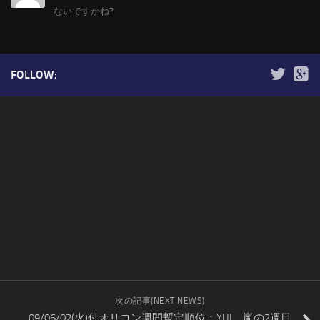
ないですかね?
FOLLOW:
次の記事(NEXT NEWS)
09/06/02(火)付オリコン週間暫定順位：YUI、嵐の2週目