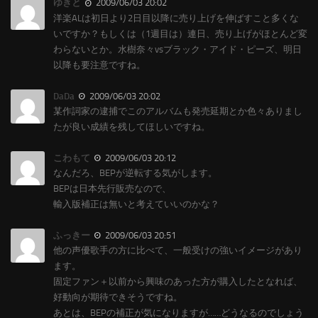
ゆきと
2009/06/03 20:02
洋楽ALは初日より2日目以降に売り上げを伸ばすこと多くな
いですか？もしくは（1週目は）連日、売り上げがほとんど変
わらないとか。水樹奈々vsブラック・アイド・ピーズ、明日
以降も要注意ですね。
DaDa
2009/06/03 20:02
某作詞家の逮捕でこのアルバムも発売延期とか色々ありまし
たが良い成績を残してほしいですね。
こわもて
2009/06/03 20:12
なんだろ、BEPが逆転する気がします。
BEPは日本先行販売なので、
輸入版補正は無いと考えていいのかな？
ふっきー
2009/06/03 20:51
他の声優歌手の方に比べて、一般受けの強いイメージがあり
ます。
固定ファン＋以前から興味のあった方が購入したとなれば、
好動向が期待できそうですね。
あとは、BEPの補正が気になりますが……どうなるのでしょう