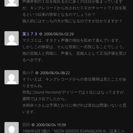
声優界初の１位を取れるかに多くの注目が集まっています
が、キングレコードから出されたＣＤがチャートで１位を取
るといつ以来の快挙となるのでしょうか？
個人的にはそっちの方が気になるのですが分かりますか？
某１７３
2009/06/04 02:29
マスゴミは、オタクｙ声優の地位を貶めて遊んでいます。
しかしこの快挙は、そんな現状に一石投じることでしょう。
他の芸能人と同様に、声優も、芸能人として正当評価を受け
るべきです。
風の子
2009/06/04 08:22
そういえば、キングレコードからの首位獲得は見たことがあ
りませんね。
何気にSound Horizonがデイリーでは１位にはなってますが、
週間では３位でしたから。
水樹奈々さんは予測どおりに伸びれば首位は間違いないと思
います。
西田
2009/06/04 15:59
1996年6月1週の「NEON GENESIS EVANGELION III」以来じゃ