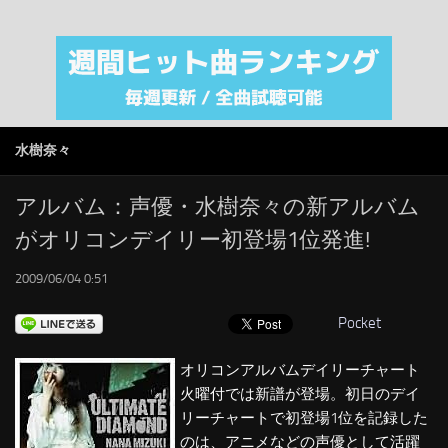
注目カテゴリ
オリジナルiTunes週間トップソング
音楽業界
SMAP
水樹奈々
AKB48
RSS
アルバム：声優・水樹奈々の新アルバム
がオリコンデイリー初登場1位発進!
LINKS
2009/06/04 0:51
Pocket
オリコンアルバムデイリーチャート
火曜付では新譜が登場。初日のデイ
リーチャートで初登場1位を記録した
のは、アニメなどの声優として活躍