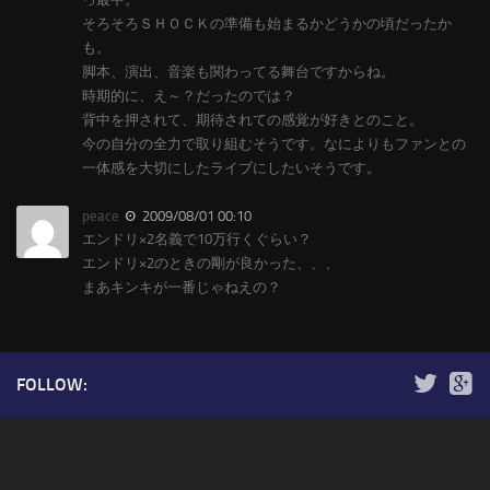
そろそろＳＨＯＣＫの準備も始まるかどうかの頃だったか
も。
脚本、演出、音楽も関わってる舞台ですからね。
時期的に、え～？だったのでは？
背中を押されて、期待されての感覚が好きとのこと。
今の自分の全力で取り組むそうです。なによりもファンとの
一体感を大切にしたライブにしたいそうです。
peace
2009/08/01 00:10
エンドリ×2名義で10万行くぐらい？
エンドリ×2のときの剛が良かった、、、
まあキンキが一番じゃねえの？
FOLLOW: