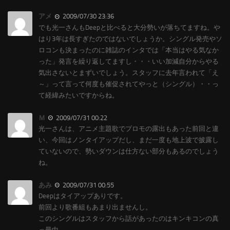
アメ
2009/07/30 23:36
でも光一さんもDeepと比べると大分勢いが落ちてますね。や
はり3年は長すぎたのではないでしょうか。シングル発売やソ
ロコンも決まったのに雑誌のインタでは「本当はやる気なか
った」発言を繰り返してますし・・・いい加減自分からやる
気出さないとまずいでしょう。スタッフに去年言われて「え
～」って言って何度も催促されてやっと（シングル）・・っ
て経緯みたいですからね。
Ｍ
2009/07/31 00:22
光一さんは、アニメ主題歌でプロモの露出もあった前回と違
い、今回はノンタイアップだし、まだ一度も地上波で披露し
ていないので、勢いダウンは仕方ない部分もあるのでしょう
ね。
あみ
2009/07/31 00:55
Deepはタイアップありです。
前回より歌番組もあまり出ませんし。
このシングルはスタッフから話があったのはキンキコンの真
っ最中。