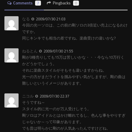
Comments
7
Pingbacks
0
なる
2009/07/30 21:03
今回の光一ソロは、この前の剛ソロの3倍近い売上になるわけ
ですか。
同じキンキでも相当の差ですね。楽曲受けの違いかな?
ねるとん
2009/07/30 21:55
剛が3種売りしても15万は苦しいかな・・・今なら10万行く
かどうかでしょう。
それに楽曲スタイルがそもそも違いますからね。
光一の方がまだライトを掴みやすい気がしますが、剛の曲は
難しいというイメージがあります。
ニコル
2009/07/30 22:37
そうですね～
スタイル的に光一のが万人受けしそう。
剛ソロはアイドルとはかけ離れてるし、色んな事をやりすぎ
じゃないか～って印象があります。
でも昔は明らかに剛のが人気あったんですけどね。