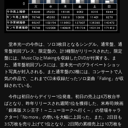
堂本光一の今作は、ソロ3枚目となるシングル。通常盤、通
常盤初回プレス、限定盤の、計3種類がリリースされた。限定
盤には、Music ClipとMakingを収録したDVDが付属する。ま
た、通常盤初回プレスには、堂本光一のプライベートショッ
ト写真が封入される。また通常盤の2種には、コンサートで人
気の作品で、これまでCD未収録だったソロ楽曲「Falling」が収
録されている。
今作は初日からデイリー1位発進。初日の売上は6万枚台半
ばとなり、昨年リリースされ週間1位を獲得した、米寿司(映画
「銀幕版 スシ王子！～ニューヨークへ行く～」の登場キャラ
クター)「No more」の勢いを大幅に上回った。また、2日目も
3.5万枚を売り上げて1位となり、2日間の累積売上は10万枚を