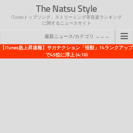
The Natsu Style
iTunesトップソング、ストリーミング等音楽ランキング
に関するニュースサイト
最新ニュース/カテゴリ →→→
【iTunes急上昇速報】サカナクション「怪獣」14ランクアップ
TOP
で45位に浮上 (4:10)
サイトについて
年間ヒット曲ランキング
2016年度特集記事
2017年度特集記事
iTunesトップソング速報
iTunesデイリー
オリジナル週間トップソング
「オリジナルiTunes週間トップソング」紹介資料