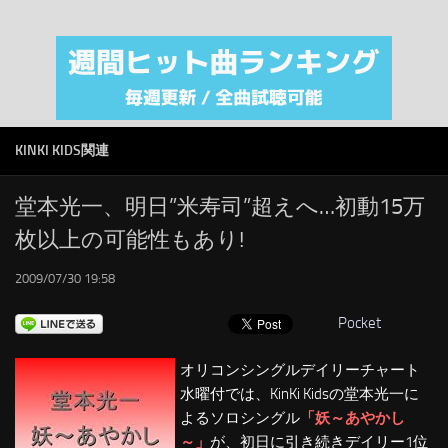
注目カテゴリ
オリジナルiTunes週間トップソング
音楽業界
SMAP
KINKI KIDS関連
AKB48
RSS
堂本光一、明日”米寿司”超えへ…初動15万
枚以上の可能性もあり!
LINKS
2009/07/30 19:58
Pocket
オリコンシングルデイリーチャート
水曜付では、KinKi Kidsの堂本光一に
よるソロシングル
「妖～あやかし
～」
が、初日に引き続きデイリー1位