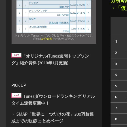
分析結
・「仮
1
2
「オリジナルiTunes週間トップソン
グ」紹介資料 (2018年1月更新)
3
4
PICK UP
5
iTunesダウンロードランキング リアル
6
タイム速報更新中！
7
・
SMAP「世界に一つだけの花」300万枚達
8
成までの軌跡 まとめページ