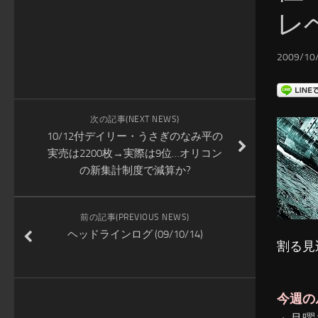
レ
2009/10/
次の記事(NEXT NEWS)
10/12付デイリー・うさぎのなみ平の
実売は2200枚→実際は9位…オリコン
の新集計制度で減算か?
前の記事(PREVIOUS NEWS)
ヘッドラインログ (09/10/14)
割る見
今週の