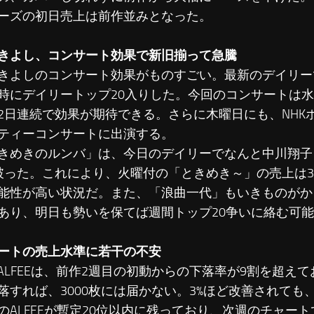
ーズの初日売上は前作並みとなった。
きよし、コンサート効果で新旧揃って急騰
よしのコンサート効果がものすごい。最新のデイリー
時にデイリートップ20入りした。今回のコンサートは
2日連続で効果が期待できる。さらに木曜日にも、NHK
ティーコンサートに出演する。
めきのルンバ」は、今日のデイリーでなんと中川翔子とThe 
破った。これにより、火曜付の「ときめき～」の売上は3
能性が高い状況だ。また、「浪曲一代」もいきものがか
あり、明日も勢いを保てば週間トップ20争いに絡む可
ートの売上水準に若干の不安
 ALFEEは、前作2週目の初動からの下落率が9割を超え
落すれば、3000枚には届かない。3%ほど改善されても、
のALFEEが暫定20位以内に残っており、次週のチャート