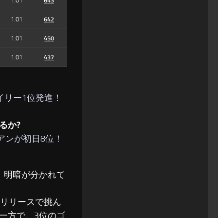
1.01
643
1.01
642
1.01
450
1.01
437
デイリー1位発進！
るか?
アンが初日8位！
、明暗が分かれて
リリースで挑ん
一方で、3位のゴ