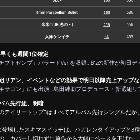
DEEP
280
636
9mm Parabellum Bullet
283
636
米米CLUB(恋の～)
213
446
兵庫ケンイチ
54
433
zは早くも週間1位確定
チブトゼンブ」バラードVer.を収録…B’zの新作が初日
組リアン、イベントなどの効果で明日以降売上アップな
キサゴン」にも出演…島田紳助プロデュース・新選組リ
バム先行組、明暗
デイリートップ3はすべてアルバム先行シングルだが
登場したスキマスイッチは、ハガレンタイアップと3種
の、カバーし切れずに前作から大幅にペースを下げた。