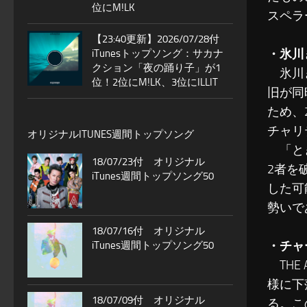
位にM!LK
スペラ
【23:40更新】2026/07/28付
・氷川
iTunesトップソング：サカナ
クション「夜の踊り子」が1
氷川き
位！2位にM!LK、3位にILLIT
旧が同
ため、
チャリ
オリジナルITUNES週間トップソング
「とき
18/07/23付 オリジナル
2者を
iTunes週間トップソング50
した可
勢いで
18/07/16付 オリジナル
・チャ
iTunes週間トップソング50
THE
様に下
18/07/09付 オリジナル
る。こ