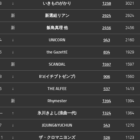
3
↓
いきものがかり
1258
3021
新
新選組リアン
2924
2924
新
飯島真理 他
2456
2456
4
↓
UNICORN
943
2160
5
↓
the GazettE
834
1929
新
SCANDAL
1597
1597
8
↓
B’z(イチブトゼンブ)
906
1560
6
↓
THE ALFEE
537
1413
新
Rhymester
1394
1394
—
↑
氷川きよし(浪曲一代)
1324
1364
7
↓
JEJUNG&YUCHUN
543
1270
11
↓
ザ・クロマニヨンズ
526
1123