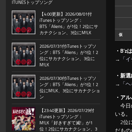
ITUNESトップソング
【4:00更新】2026/08/01付
iTunesトップソング：
BTS「Aliens」が1位！2位にサ
カナクション、3位にM!LK
仮
2026/07/31付iTunesトップソ
・B’
ング：BTS「Aliens」が1位！2
位にサカナクション、3位に
→
「イ
M!LK
・新選
2026/07/30付iTunesトップソ
→
「ヘ
ング：BTS「Aliens」が1位！2
位にM!LK、3位にサカナクショ
ン
・アル
今日の
【23:40更新】2026/07/29付
いる。
iTunesトップソング：
2位に
M!LK「好きすぎて滅!」が1
位！2位にサカナクション、3
だもの