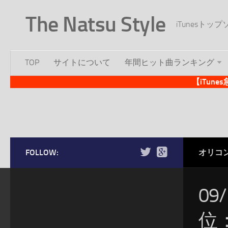
The Natsu Style
iTunesト
TOP
サイトについて
年間ヒット曲ランキング
【iTun
FOLLOW:
オリコ
09
位