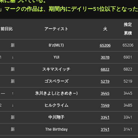
果に基づいている。
」マークの作品は、期間内にデイリー51位以下となっ
推定
前日比
アーティスト
火
累積
新
B’z(MLT)
65206
65206
1
↓
YUI
3078
6901
新
スキマスイッチ
6822
6822
新
ゴスペラーズ
5219
5219
—
↑
氷川きよし(ときめき～)
3445
3445
2
↓
ヒルクライム
1549
3485
新
中川翔子
3341
3341
新
The Birthday
3141
3141