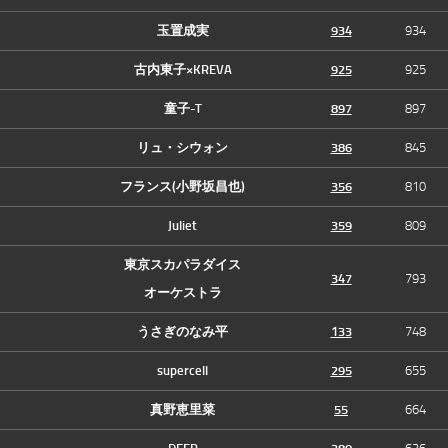
玉置成実
934
934
古内東子×KREVA
925
925
童子-T
897
897
リュ・シウォン
386
845
フランス(小野坂昌也)
356
810
Juliet
359
809
東京スカパラダイス
347
793
オーケストラ
うさぎのなみ平
133
748
supercell
295
655
真野恵里菜
55
664