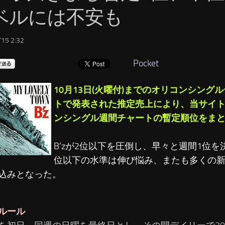
ベルには不安も
15 2:32
Pocket
10月13日(火曜付)までのオリコンシング
トで発表された推定売上により、当サイ
ンシングル週間チャートの暫定順位をま
B’zが2位以下を圧倒し、早々と週間1位を
位以下の水準は伸び悩み、またも多くの
込みとなった。
ルール