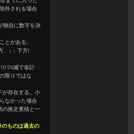
0位までに入った
除外される場合
が独自に数字を決
ことがある。
、↓：下方)
0.5%減で仮計
の限りではな
下が存在する。小
らなかった場合
新の推定累積と一
外のものは過去の