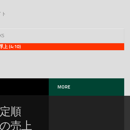
イト
KS
(4:10)
MORE
暫定順
位の売上