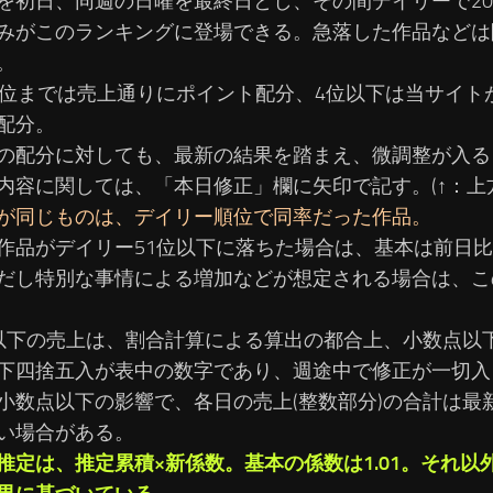
を初日、同週の日曜を最終日とし、その間デイリーで2
みがこのランキングに登場できる。急落した作品などは
。
3位までは売上通りにポイント配分、4位以下は当サイト
配分。
の配分に対しても、最新の結果を踏まえ、微調整が入る
内容に関しては、「本日修正」欄に矢印で記す。(↑：上方
が同じものは、デイリー順位で同率だった作品。
作品がデイリー51位以下に落ちた場合は、基本は前日比1
だし特別な事情による増加などが想定される場合は、こ
以下の売上は、割合計算による算出の都合上、小数点以
下四捨五入が表中の数字であり、週途中で修正が一切入
小数点以下の影響で、各日の売上(整数部分)の合計は最
い場合がある。
推定は、推定累積×新係数。基本の係数は1.01。それ以