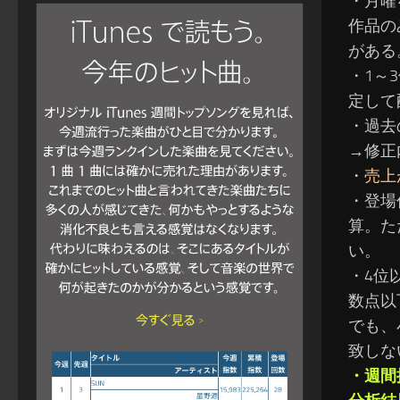
・月曜
作品の
がある
・1～
定して
・過去
→修正
・売上
・登場
算。た
い。
・4位
数点以
でも、
致しな
・週間