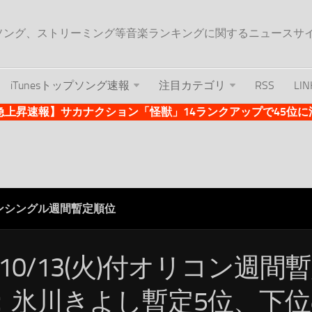
ップソング、ストリーミング等音楽ランキングに関するニュースサ
iTunesトップソング速報
注目カテゴリ
RSS
LIN
es急上昇速報】サカナクション「怪獣」14ランクアップで45位に浮上 
ンシングル週間暫定順位
/10/13(火)付オリコン週間
：氷川きよし暫定5位、下