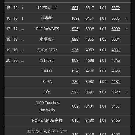
15
12
↓
UVERworld
881
5517
1.01
5572
16
15
↓
平井堅
1092
5451
1.01
5505
↑
17
17
→
THE BAWDIES
825
5038
1.01
5088
↑
18
18
→
水樹奈々
899
4855
1.03
5001
19
19
→
CHEMISTRY
976
4853
1.01
4901
20
20
→
西野カナ
908
4698
1.01
4745
DEEN
634
4286
1.01
4329
ELISA
726
3982
1.05
4181
B’z
597
3591
1.01
3627
↓
NICO Touches
609
3431
1.01
3465
the Walls
HOME MADE 家族
615
3430
1.01
3465
たつやくんとマユミー
719
3418
1.01
3452