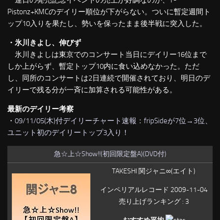
連日の発売記念イベントの売上が好調なのか、T-
Pistonz+KMCのデイリー順位が下がらない。ついに暫定週間ト
ップ10入りを果たし、勢いを保ったまま後半戦に突入した。
・氷川きよし、伸びず
氷川きよしは東京でのコンサート当日にデイリー16位まで
しか上がらず、暫定トップ10内に食い込めなかった。ただ
し、同所のコンサートは2日連続で開催されており、明日のデ
イリーで残る分が一斉に加算される可能性がある。
最新のデイリー考察
・
09/11/05(木)付デイリーチャート速報：fripSideが7位→3位、
ユニット初のデイリートップ3入り！
急☆上☆Show!!(初回限定盤A)(DVD付)
TAKESHI 関ジャニ∞(エイト)
インペリアルレコード 2009-11-04
売り上げランキング : 3