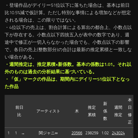
・登場作品がデイリー51位以下に落ちた場合は、基本は前日
比10.5%減で仮計算。ただし特別な事情による増加などが想定
される場合は、この限りではない。
・4位以下の売上は、割合計算による算出の都合上、小数点以
下が存在する。小数点以下四捨五入が表中の数字であり、週
途中で修正が一切入らなかった場合でも、小数点以下の影響
で、各日の売上(整数部分)の合計は最新の推定累積と一致しな
い場合がある。
・週間推定は、推定累積×新係数。基本の係数は1.01。それ以
外のものは過去の分析結果に基づいている。
・「仮」マークの作品は、期間内にデイリー51位以下となっ
た作品
本
新
前日
推定
週間
日
アーティスト
木
係
比
累積
推定
修
数
正
1
1
→
関ジャニ∞
20566
238259
1.02
243024