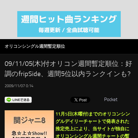
注目カテゴリ
オリジナルiTunes週間トップソング
音楽業界
SMAP
オリコンシングル週間暫定順位
AKB48
RSS
09/11/05(木)付オリコン週間暫定順位：好
調のfripSide、週間5位以内ランクインも?
LINKS
2009/11/07 0:14
Pocket
11月5日(木曜付)までのオリコンシン
グルデイリーチャートで発表された
推定売上により、当サイトが独自に
オリコンシングル週間チャートの暫