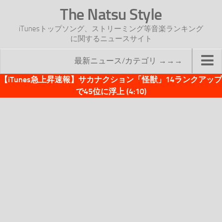
The Natsu Style
iTunesトップソング、ストリーミング等音楽ランキング
に関するニュースサイト
最新ニュース/カテゴリ →→→
【iTunes急上昇速報】サカナクション「怪獣」14ランクアップ
TOP
で45位に浮上 (4:10)
サイトについて
年間ヒット曲ランキング
2016年度特集記事
2017年度特集記事
iTunesトップソング速報
iTunesデイリー
オリジナル週間トップソング
「オリジナルiTunes週間トップソング」紹介資料