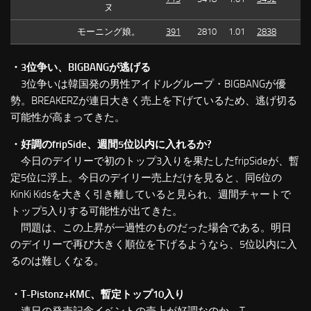
ヌ
モーニング娘。
391
2810
1.01
2838
・3位争い、BIGBANGが逃げる
3位争いは韓国発の男性アイドルグループ・BIGBANGが優
勢。BREAKERZが連日大きく売上を下げているため、逃げ切る
可能性が高まってきた。
・好調のfripSide、週間5位以内に入れるか?
今日のデイリーで初のトップ3入りを果たしたfripSideが、暫
定5位に浮上。今日のデイリー売上だけを見ると、同6位の
KinKi Kidsを大きく引き離していると見られ、週間チャートで
トップ5入りする可能性が出てきた。
問題は、この上昇が一過性のものだった場合である。明日
のデイリーで再び大きく順位を下げるようなら、5位以内に入
るのは難しくなる。
・T-Pistonz+KMC、暫定トップ10入り