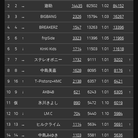
2
2
→
遊助
14435
82502
1.02
84152
3
3
→
BIGBANG
2326
15794
1.03
16267
4
4
→
BREAKERZ
1547
13263
1.01
13396
5
6
↑
fripSide
3323
11396
1.05
11966
6
5
↓
KinKi Kids
1714
11503
1.01
11618
7
7
→
ステレオポニー
1732
9111
1.01
9202
↑
8
8
→
中島美嘉
1628
8095
1.01
8176
↑
9
16
↑
T-Pistonz+KMC
2138
6357
1.01
6421
10
9
↓
AKB48
621
6243
1.01
6305
↑
11
仮
氷川きよし
890
5472
1.10
6019
12
10
↓
LM.C
704
5440
1.10
5984
13
13
→
ヒルクライム
1114
5634
1.01
5691
↑
14
14
→
中島みゆき
1103
5581
1.01
5636