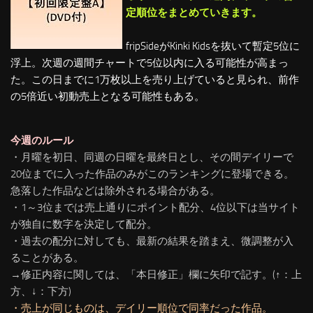
定順位をまとめていきます。
fripSideがKinki Kidsを抜いて暫定5位に
浮上。次週の週間チャートで5位以内に入る可能性が高まっ
た。この日までに1万枚以上を売り上げていると見られ、前作
の5倍近い初動売上となる可能性もある。
今週のルール
・月曜を初日、同週の日曜を最終日とし、その間デイリーで
20位までに入った作品のみがこのランキングに登場できる。
急落した作品などは除外される場合がある。
・1～3位までは売上通りにポイント配分、4位以下は当サイト
が独自に数字を決定して配分。
・過去の配分に対しても、最新の結果を踏まえ、微調整が入
ることがある。
→修正内容に関しては、「本日修正」欄に矢印で記す。(↑：上
方、↓：下方)
・売上が同じものは、デイリー順位で同率だった作品。