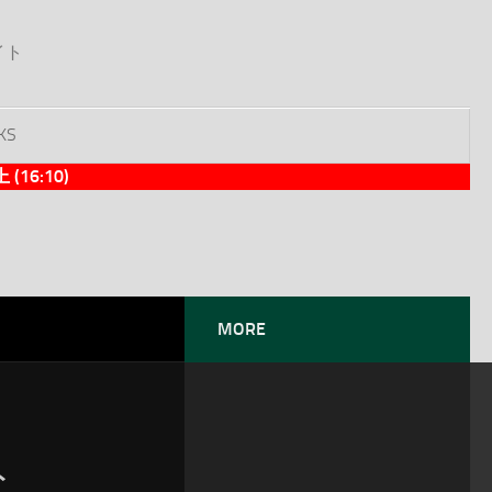
イト
KS
6:10)
MORE
ト