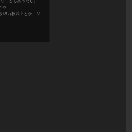
変なこともあったし）
きや…
数45万枚以上とか。ジ