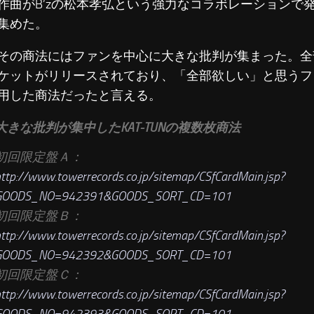
作曲がB’zの松本孝弘という強力なコラボレーションで
集めた。
その商法にはファンを中心に大きな批判が集まった。全
ケットがリリースされており、「全部欲しい」と思うフ
用した商法だったと言える。
大きな批判が集中したKAT-TUNの複数枚商法
初回限定盤Ａ：
ttp://www.towerrecords.co.jp/sitemap/CSfCardMain.jsp?
GOODS_NO=942391&GOODS_SORT_CD=101
初回限定盤Ｂ：
ttp://www.towerrecords.co.jp/sitemap/CSfCardMain.jsp?
GOODS_NO=942392&GOODS_SORT_CD=101
初回限定盤Ｃ：
ttp://www.towerrecords.co.jp/sitemap/CSfCardMain.jsp?
GOODS_NO=942393&GOODS_SORT_CD=101