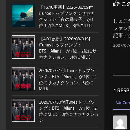
こ
【16:10更新】2026/08/09付
iTunesトップソング：サカナ
クション「夜の踊り子」が1
しょこ
位！2位にM!LK、3位にILLIT
ファン熱
記事ア
【4:00更新】2026/08/01付
iTunesトップソング：
2007/07
BTS「Aliens」が1位！2位にサ
カナクション、3位にM!LK
2026/07/31付iTunesトップソ
ング：BTS「Aliens」が1位！2
位にサカナクション、3位に
M!LK
1 RES
2026/07/30付iTunesトップソ
Co
ング：BTS「Aliens」が1位！2
位にM!LK、3位にサカナクショ
ン