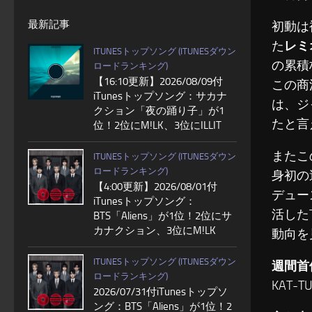
最新記事
初動は
た
レミ
ITUNESトップソング (ITUNESダウン
の累積
ロードランキング)
【16:10更新】2026/08/09付
この商
iTunesトップソング：サカナ
は、ジ
クション「夜の踊り子」が1
たと言
位！2位にM!LK、3位にILLIT
またこ
ITUNESトップソング (ITUNESダウン
ロードランキング)
身初の
【4:00更新】2026/08/01付
デュー
iTunesトップソング：
活したT
BTS「Aliens」が1位！2位にサ
カナクション、3位にM!LK
動向を
ITUNESトップソング (ITUNESダウン
週間首
ロードランキング)
KAT-T
2026/07/31付iTunesトップソ
ング：BTS「Aliens」が1位！2