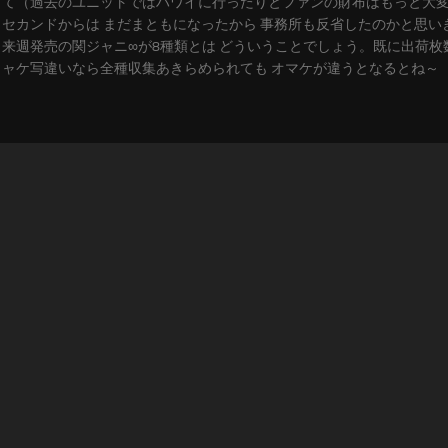
て（過去のユニットではハワイに行ったりとファンの財布はもっと大
セカンドからは まだまともになったから 事務所も反省したのかと思い
来週発売の関ジャニ∞が8種類とは どういうことでしょう。既に出荷枚
ャケ写違いなら全種収集あきらめられても オマケが違うとなるとね～