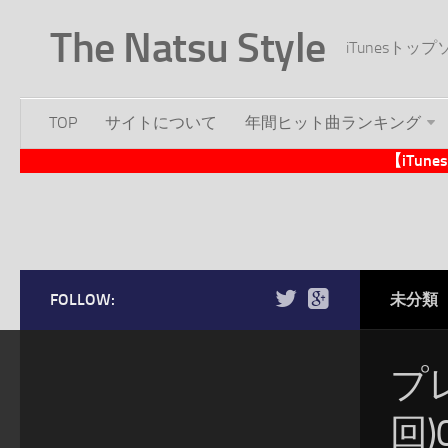
The Natsu Style
iTunesト
TOP
サイトについて
年間ヒット曲ランキング
【iTu
FOLLOW:
未分類
プ
回)