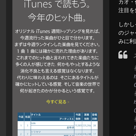
カオ・
注目を
しかし
のジャ
みに利
h
h
h