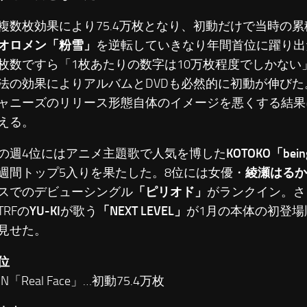
複数枚効果により75.4万枚となり、初動だけで当時の累積
オロメン「粉雪」
を逆転していきなり年間首位に躍り出
枚数ですら「1枚あたりの数字は10万枚程度でしかない
法の効果によりアルバムとDVDも必然的に初動が伸びた
ャニーズのリリース形態自体のイメージを悪くする結果
える。
の週4位にはアニメ主題歌で人気を博した
KOTOKO「bei
週間トップ5入りを果たした。8位には女優・
綾瀬はるか
スでのデビューシングル
「ピリオド」
がランクイン。さ
RFの
YU-KI
が歌う
「NEXT LEVEL」
が1月の本体の初登場
見せた。
位
UN「Real Face」…初動75.4万枚