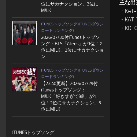
主な出
位にサカナクション、3位に
・KA
M!LK
・KA
ITUNESトップソング (ITUNESダウン
・KO
ロードランキング)
2026/07/30付iTunesトップソ
ング：BTS「Aliens」が1位！2
位にM!LK、3位にサカナクショ
ン
ITUNESトップソング (ITUNESダウン
ロードランキング)
【23:40更新】2026/07/29付
iTunesトップソング：
M!LK「好きすぎて滅!」が1
位！2位にサカナクション、3
位にM!LK
ITUNESトップソング