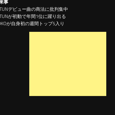
来事
T-TUNデビュー曲の商法に批判集中
T-TUNが初動で年間1位に躍り出る
TOKOが自身初の週間トップ5入り