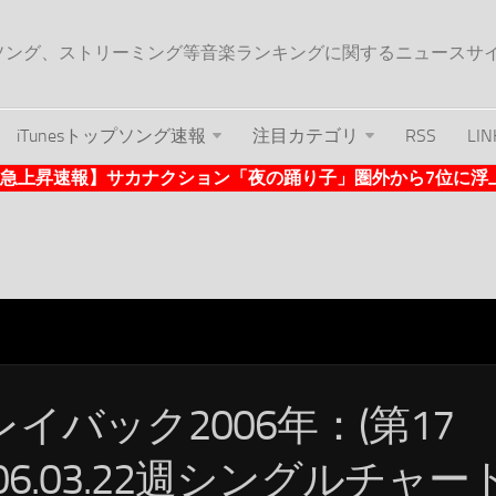
ップソング、ストリーミング等音楽ランキングに関するニュースサ
iTunesトップソング速報
注目カテゴリ
RSS
LIN
nes急上昇速報】サカナクション「夜の踊り子」圏外から7位に浮上 (1
レイバック2006年：(第17
06.03.22週シングルチャー