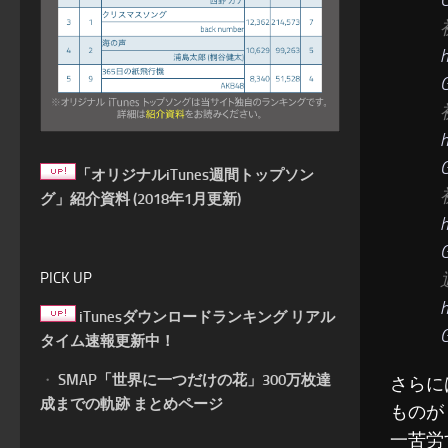
h
h
「オリジナルiTunes週間トップソン
グ」紹介資料 (2018年1月更新)
h
PICK UP
h
iTunesダウンロードランキング リアル
タイム速報更新中！
・
SMAP「世界に一つだけの花」300万枚達
さらに
成までの軌跡 まとめページ
ものが
一苦労