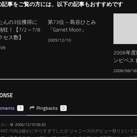
の記事をご覧の方には、以下の記事もおすすめです
たんの3位獲得に
第73位 – 島谷ひとみ
狂！【7/2～7/8
「Garnet Moon」
クセス数】
2005/12/10
/09
2006年
ンピベス
2006/08/18
PONSE
mments
1
Pingbacks
0
みい
2006/12/10 09:30
KAT-TUNは確かにやりすぎでしたが ジャニーズのデビュー祭りとい