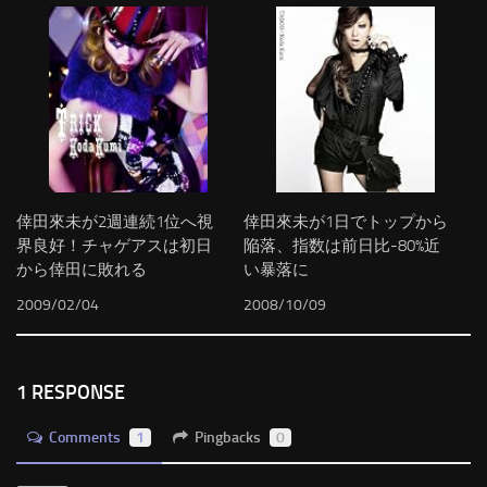
倖田來未が2週連続1位へ視
倖田來未が1日でトップから
界良好！チャゲアスは初日
陥落、指数は前日比-80%近
から倖田に敗れる
い暴落に
2009/02/04
2008/10/09
1 RESPONSE
Comments
1
Pingbacks
0