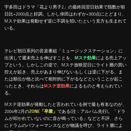
宇多田はドラマ「花より男子2」の最終回翌日効果で指数が前
日比+2000点と好調。しかし倖田はわずか+300点にとどまり、
Mステ効果は発動せず逆に不調を招いたという見方も生まれて
いる。
テレビ朝日系列の音楽番組「ミュージックステーション」に
出演して週末売上を伸ばすことを、
Mステ効果
による売上アッ
プという。しかしこの逆で、Mステ放映翌日にライト層の買い
控えが起き、売上があまり伸びないもしくは逆に下がる、ま
たは順位が他と比べて相対的に下がるなどということが起こ
ったとき、それらは
Mステ逆効果
によるものと考えられてい
る。
Mステ逆効果が発動したと言われている例で最も有名なのが、
2004年2月の
ZONE「卒業」
である(注：アルバム先行)。「ドラ
ムが叩かれていないのに音が鳴っている」などと不評、さら
にドラムのパフォーマンスなどが物議を呼び、ライト層によ