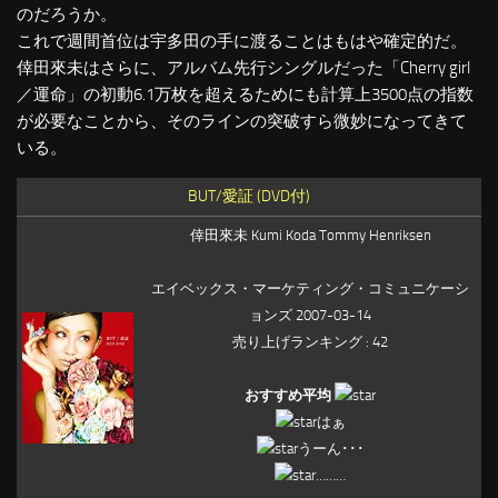
のだろうか。
これで週間首位は宇多田の手に渡ることはもはや確定的だ。
倖田來未はさらに、アルバム先行シングルだった「Cherry girl
／運命」の初動6.1万枚を超えるためにも計算上3500点の指数
が必要なことから、そのラインの突破すら微妙になってきて
いる。
BUT/愛証 (DVD付)
倖田來未 Kumi Koda Tommy Henriksen
エイベックス・マーケティング・コミュニケーシ
ョンズ 2007-03-14
売り上げランキング : 42
おすすめ平均
はぁ
うーん･･･
………