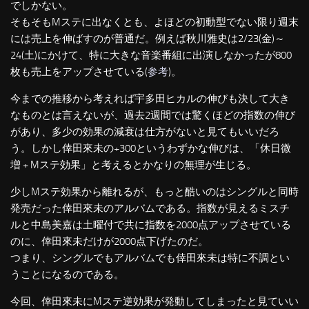
でしかない。
そもそもMステに出なくとも、よほどの初動型でない限り週末
には売上を伸ばすのが普通だ。例えば秋川雅史は2/23(金)～
24(土)にかけて、特に大きな音楽番組に出演しなかったが800
枚も売上をアップさせている(
参考
)。
今までの推移から考えれば宇多田ヒカルの伸びも決して大き
なものとは言えないが、過去2週間では驚くほどの指数の伸び
があり、多少の効果の減衰は仕方がないと見てもいいだろ
う。しかし倖田來未の+300というわずかな伸びは、「休日微
増 + Mステ効果」と考えるとかなりの無理が生じる。
少しMステ効果から離れるが、もっと酷いのはシングルと同時
発売だった倖田來未のアルバムである。指数が見えるミスチ
ルと中島美嘉は土曜付で共に指数を2000点アップさせている
のに、倖田來未だけが2000点下げたのだ。
つまり、シングルでもアルバムでも倖田來未は特に不調とい
うことになるのである。
今回、倖田來未にMステ逆効果が発動してしまったと見ていい