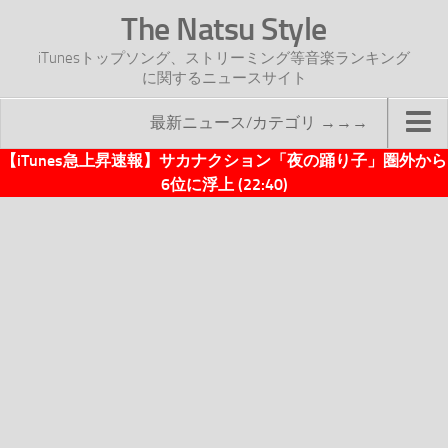
The Natsu Style
iTunesトップソング、ストリーミング等音楽ランキング
に関するニュースサイト
最新ニュース/カテゴリ →→→
【iTunes急上昇速報】サカナクション「夜の踊り子」圏外から
TOP
6位に浮上 (22:40)
サイトについて
年間ヒット曲ランキング
2016年度特集記事
2017年度特集記事
iTunesトップソング速報
iTunesデイリー
オリジナル週間トップソング
「オリジナルiTunes週間トップソング」紹介資料