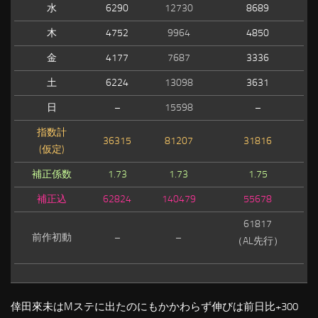
水
6290
12730
8689
木
4752
9964
4850
金
4177
7687
3336
土
6224
13098
3631
日
–
15598
–
指数計
36315
81207
31816
(仮定)
補正係数
1.73
1.73
1.75
補正込
62824
140479
55678
61817
前作初動
–
–
（AL先行）
倖田來未はMステに出たのにもかかわらず伸びは前日比+300