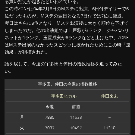
る買い控えが起きたといわれている。
この時ZONEは04年2月6日のMステに出演。6日付デイリーで6
位だったものが、Mステの翌日となる7日付では7位に後退、
翌日はさらに9位となり、Mステ出演後に大きく順位を下げて
しまったのだ。他の出演組では上戸彩が3ランク、ジャパハリ
ネットが1ランク、玉置成実が6ランクなどと上げた中、ZONE
はMステ出演のなかったスピッツに抜かれたためにこの時「逆
効果」が指摘された。
話を戻して、今週の宇多田と倖田の指数推移を追ってみた
い。
宇多田、倖田の今週の指数推移
宇多田ヒカル
倖田來未
今週
前週
月
7835
11633
–
火
7037
10497
11310