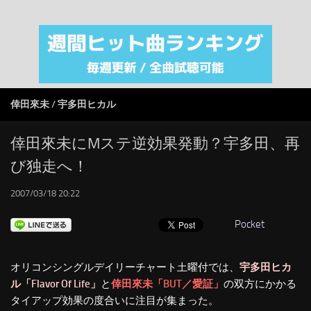
注目カテゴリ
オリジナルiTunes週間トップソング
音楽業界
SMAP
倖田來未
/
宇多田ヒカル
AKB48
RSS
倖田來未にMステ逆効果発動？宇多田、再
び独走へ！
LINKS
2007/03/18 20:22
Pocket
オリコンシングルデイリーチャート土曜付では、
宇多田ヒカ
ル「Flavor Of Life」
と
倖田來未「BUT／愛証」
の双方にかかる
タイアップ効果の度合いに注目が集まった。