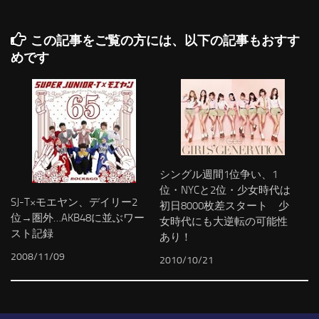
この記事をご覧の方には、以下の記事もおすす
めです
シングル週間1位争い、1
位・NYCと2位・少女時代は
SJ-T×モエヤン、デイリー2
初日8000枚差スタート 少
位→圏外…AKB48に並ぶワー
女時代にも大逆転の可能性
スト記録
あり！
2008/11/09
2010/10/21