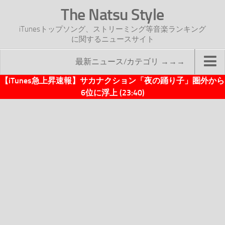
The Natsu Style
iTunesトップソング、ストリーミング等音楽ランキング
に関するニュースサイト
最新ニュース/カテゴリ →→→
【iTunes急上昇速報】サカナクション「夜の踊り子」圏外から
TOP
6位に浮上 (23:40)
サイトについて
年間ヒット曲ランキング
2016年度特集記事
2017年度特集記事
iTunesトップソング速報
iTunesデイリー
オリジナル週間トップソング
「オリジナルiTunes週間トップソング」紹介資料