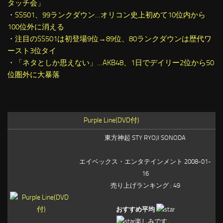
タッチ会」
・
SS501、99ランクダウン…オリコン史上初めて10位内から
100位外に消える
・
注目のSS501は初登場9位→89位、80ランクダウンは歴代ワ
ースト3位タイ
・
「ネタとしか思えない」…AKB48、1日でデイリー2位から50
位圏外に大暴落
Purple Line(DVD付)
東方神起 STY RYOJI SONODA
エイベックス・エンタテインメント 2008-01-
16
売り上げランキング : 49
おすすめ平均
楽しみです。