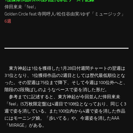
倖田來未「feel」
Golden Circle feat.寺岡呼人/松任谷由実/ゆず「ミュージック」
6週
東方神起は1位を獲得した1月28日付週間チャートの翌週は
31位となり、1位獲得作品の2週目としては歴代最低順位とな
った。その翌週は75位まで降下、そして今週は100位外へと、
階段の2段飛ばしのようなペースで姿を消した形だ。
参考までに記述すると、東方神起が今回並んだ倖田來未
「feel」(5万枚限定盤)は4週目で108位となっており、同じく3
週で姿を消している。また100位内から4週で姿を消した作品
にはモーニング娘。「歩いてる」や、今週姿を消したAAA
「MIRAGE」がある。