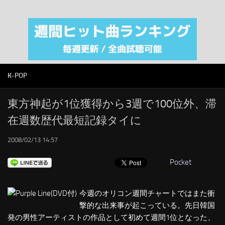
注目カテゴリ
オリジナルiTunes週間トップソング
音楽業界
SMAP
K-POP
AKB48
RSS
東方神起が1位獲得から3週で100位外、滞
在週数歴代最短記録タイに
LINKS
2008/02/13 14:57
Pocket
今週のオリコン週間チャートではまた衝
撃的な出来事が起こっている。先日韓国
発の男性アーティストの作品として初めて週間1位となった、