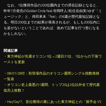
なお、1位獲得作品の200位圏内までの滞在記録となると、
昨年7月発売のGolden Circle feat.寺岡呼人/松任谷由実/ゆず「ミ
ュージック」と、倖田來未「feel」の6週が歴代最短記録とな
る。明日200位までの結果が発表されるが、もしも200位内に
も姿がないということであれば、改めて記事を打つ形になる
かもしれない。
関連記事
・
東方神起が先週オリコン1位→2週目31位、1位からの下落ワ
ーストを更新
・
08/01/28付：初登場作品のオリコン週間シングル指数推移
一覧表
・
オリコン史上最悪の1週間、トップ20は2位以外全て歴代最
低売上枚数！
・
Hey!Say!7、首位獲得の裏にあった東方神起との「握手会 VS