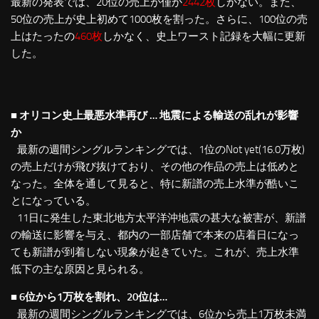
最新の発表では、20位の売上が僅か
2442枚
しかない。また、
50位の売上が史上初めて1000枚を割った。さらに、100位の売
上はたったの
460枚
しかなく、史上ワースト記録を大幅に更新
した。
■ オリコン史上最悪水準再び … 地震による輸送の乱れが影響
か
最新の週間シングルランキングでは、1位のNot yet(16.0万枚)
の売上だけが飛び抜けており、その他の作品の売上は低めと
なった。全体を通して見ると、特に新譜の売上水準が酷いこ
とになっている。
11日に発生した東北地方太平洋沖地震の甚大な被害が、新譜
の輸送に影響を与え、都内の一部店舗で本来の店着日になっ
ても新譜が到着しない現象が起きていた。これが、売上水準
低下の主な原因と見られる。
■ 6位から1万枚を割れ、20位は…
最新の週間シングルランキングでは、6位から売上1万枚未満