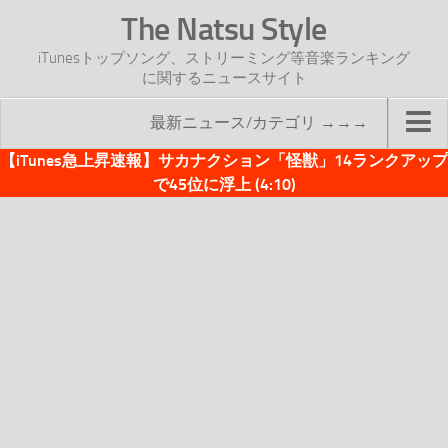
The Natsu Style
iTunesトップソング、ストリーミング等音楽ランキング
に関するニュースサイト
最新ニュース/カテゴリ →→→
【iTunes急上昇速報】サカナクション「怪獣」14ランクアップ
TOP
で45位に浮上 (4:10)
サイトについて
年間ヒット曲ランキング
2016年度特集記事
2017年度特集記事
iTunesトップソング速報
iTunesデイリー
オリジナル週間トップソング
「オリジナルiTunes週間トップソング」紹介資料