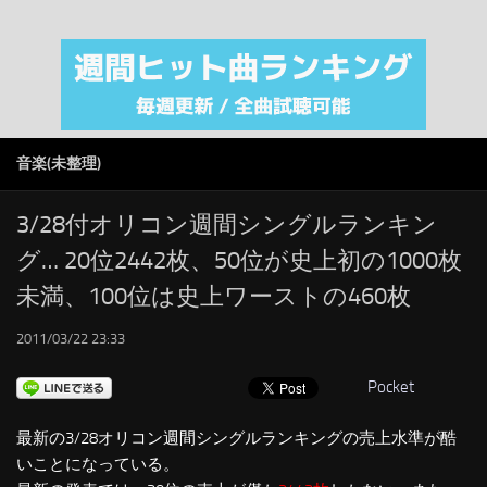
注目カテゴリ
オリジナルiTunes週間トップソング
音楽業界
SMAP
音楽(未整理)
AKB48
RSS
3/28付オリコン週間シングルランキン
グ… 20位2442枚、50位が史上初の1000枚
LINKS
未満、100位は史上ワーストの460枚
2011/03/22 23:33
Pocket
最新の3/28オリコン週間シングルランキングの売上水準が酷
いことになっている。