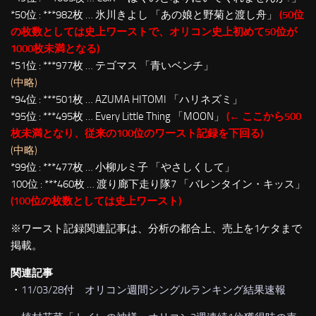
*50位 : ***982枚 … 氷川きよし 「あの娘と野菊と渡し舟」
(50位
の枚数としては史上ワーストで、オリコン史上初めて50位が
1000枚未満となる)
*51位 : ***977枚 … テゴマス 「青いベンチ」
(中略)
*94位 : ***501枚 … AZUMA HITOMI 「ハリネズミ」
*95位 : ***495枚 … Every Little Thing 「MOON」
(← ここから500
枚未満となり、従来の100位のワースト記録を下回る)
(中略)
*99位 : ***477枚 … 小柳ルミ子 「やさしくして」
100位 : ***460枚 … 渡り廊下走り隊7 「バレンタイン・キッス」
(100位の枚数としては史上ワースト)
※ワースト記録関連記事は、分析の都合上、売上を1ケタまで
掲載。
関連記事
・
11/03/28付 オリコン週間シングルランキング結果速報