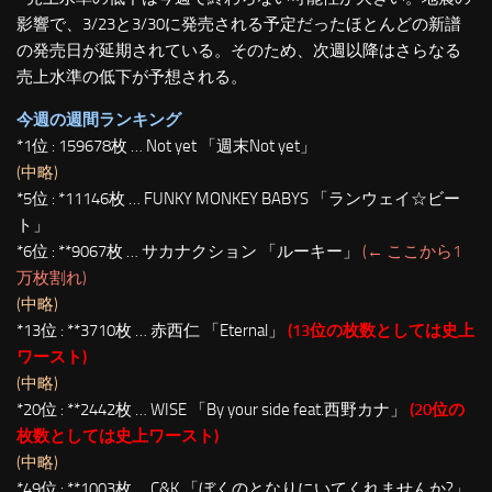
影響で、3/23と3/30に発売される予定だったほとんどの新譜
の発売日が延期されている。そのため、次週以降はさらなる
売上水準の低下が予想される。
今週の週間ランキング
*1位 : 159678枚 … Not yet 「週末Not yet」
(中略)
*5位 : *11146枚 … FUNKY MONKEY BABYS 「ランウェイ☆ビー
ト」
*6位 : **9067枚 … サカナクション 「ルーキー」
(← ここから1
万枚割れ)
(中略)
*13位 : **3710枚 … 赤西仁 「Eternal」
(13位の枚数としては史上
ワースト)
(中略)
*20位 : **2442枚 … WISE 「By your side feat.西野カナ」
(20位の
枚数としては史上ワースト)
(中略)
*49位 : **1003枚 … C&K 「ぼくのとなりにいてくれませんか?」