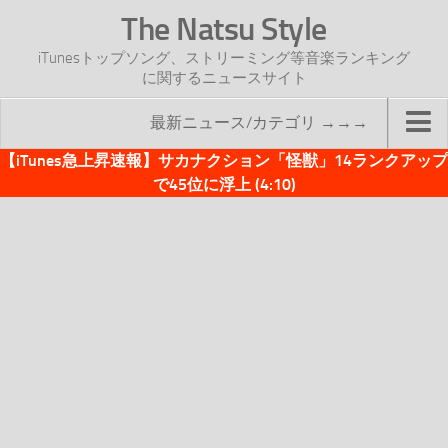
The Natsu Style
iTunesトップソング、ストリーミング等音楽ランキング
に関するニュースサイト
最新ニュース/カテゴリ →→→
【iTunes急上昇速報】サカナクション「怪獣」14ランクアップ
TOP
で45位に浮上 (4:10)
サイトについて
年間ヒット曲ランキング
2016年度特集記事
2017年度特集記事
iTunesトップソング速報
iTunesデイリー
オリジナル週間トップソング
「オリジナルiTunes週間トップソング」紹介資料