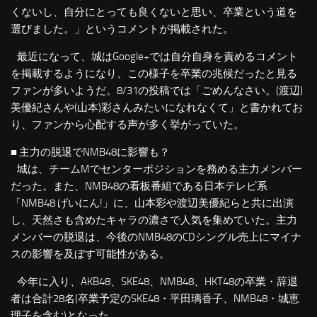
くないし、自分にとっても良くないと思い、卒業という道を
選びました。」というコメントが掲載された。
最近になって、城はGoogle+では自分自身を責めるコメント
を掲載するようになり、この様子を卒業の兆候だったと見る
ファンが多いようだ。8/31の投稿では「ごめんなさい。(渡辺)
美優紀さんや(山本)彩さんみたいになれなくて」と書かれてお
り、ファンから心配する声が多く挙がっていた。
■ 主力の脱退でNMB48に影響も？
城は、チームMでセンターポジションを務める主力メンバー
だった。また、NMB48の看板番組である日本テレビ系
「NMB48 げいにん!」に、山本彩や渡辺美優紀らと共に出演
し、天然さも含めたキャラの濃さで人気を集めていた。主力
メンバーの脱退は、今後のNMB48のCDシングル売上にマイナ
スの影響を及ぼす可能性がある。
今年に入り、AKB48、SKE48、NMB48、HKT48の卒業・辞退
者は合計28名(卒業予定のSKE48・平田璃香子、NMB48・城恵
理子を含む)となった。