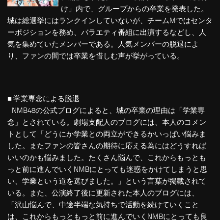
け」内で、グループからの卒業を発表した。
城は総選挙にはランクインしていないが、チームMではセンタ
ーポジションを務め、バラエティ番組に出演するなどし、人
気を集めていたメンバーである。人気メンバーの脱退によ
り、ファンの間では卒業を惜しむ声が挙がっている。
■ 学業専念による脱退
NMB48の公式ブログによると、城の卒業の理由は「学業専
念」とされている。劇場支配人のブログには、本人のコメン
トとして「どうにか学業との両立ができるかいっぱい悩みま
した。またファンの皆さんの期待に応える為にはどうすれば
いいのかも悩みました。たくさん悩んで、これからもっとも
っと前に進んでいくNMBにとっても迷惑をかけてしまうと思
い、学業という道を選びました。」という言葉が掲載されて
いる。また、公演終了後に更新された本人のブログには、
「沢山悩んで、中途半端な気持ちで活動を続けていくこと
は、これからもっともっと前に進んでいくNMBにとっても良