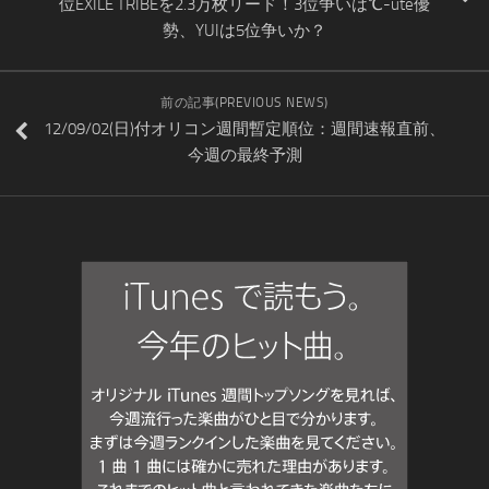
位EXILE TRIBEを2.3万枚リード！3位争いは℃-ute優
勢、YUIは5位争いか？
前の記事(PREVIOUS NEWS)
12/09/02(日)付オリコン週間暫定順位：週間速報直前、
今週の最終予測