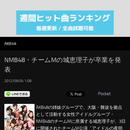
注目カテゴリ
オリジナルiTunes週間トップソング
音楽業界
SMAP
AKB48
AKB48
RSS
NMB48・チームMの城恵理子が卒業を発
表
LINKS
2012/09/04 1:08
Pocket
AKB48の姉妹グループで、大阪・難波を拠点
として活動する女性アイドルグループ・
NMB48のチームMに所属する城恵理子が、3日
に開催されたチームM公演「アイドルの夜明