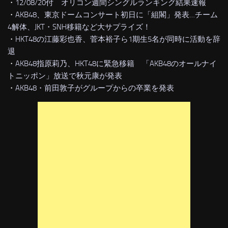
・
12/08/20付 オリコン週間シングルランキング結果速報
・
AKB48、東京ドームコンサート初日に「組閣」発表…チーム
4解体、JKT・SNH移籍など大サプライズ！
・
HKT48の江藤彩也香、菅本裕子ら1期生5名が同時に活動を辞
退
・
AKB48指原莉乃、HKT48に緊急移籍 「AKB48のオールナイ
トニッポン」放送で秋元康が発表
・
AKB48・前田敦子がグループからの卒業を発表