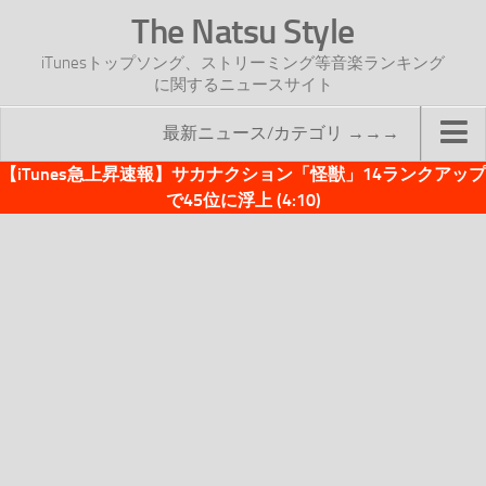
The Natsu Style
iTunesトップソング、ストリーミング等音楽ランキング
に関するニュースサイト
最新ニュース/カテゴリ →→→
【iTunes急上昇速報】サカナクション「怪獣」14ランクアップ
TOP
で45位に浮上 (4:10)
サイトについて
年間ヒット曲ランキング
2016年度特集記事
2017年度特集記事
iTunesトップソング速報
iTunesデイリー
オリジナル週間トップソング
「オリジナルiTunes週間トップソング」紹介資料