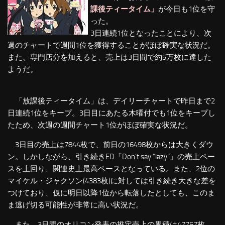
課後ティータイム」
が今日も1位を守
った。
3日連続1位となったことにより、次
週のチャートで週間1位を獲得することがほぼ確実な状況だ。
また、専門店分を加えると、売上は3日間で約5万枚に達した
ようだ。
「放課後ティータイム」は、デイリーチャートで昨日まで2
日連続1位をキープ。3日目にあたる木曜付でも1位をキープし
たため、次週の週間チャート1位がほぼ確実な状況だ。
3日目の売上は7844枚で、前日の16498枚からは大きくダウ
ン。しかしながら、引き続きED「Don’t say “lazy”」の売上ペー
スを上回り、関連史上最高ペースとなっている。また、2位の
マイケル・ジャクソン(4383枚)に対しては引き続き大きな差を
つけており、仮に明日以降1位から転落したとしても、このま
ま逃げ切る可能性が非常に高い状況だ。
また、3日間のオリコン発表の推定売上の累積は47757枚。