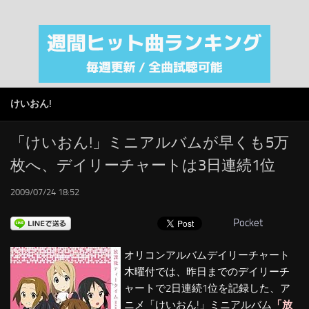
注目カテゴリ
オリジナルiTunes週間トップソング
音楽業界
SMAP
けいおん!
AKB48
RSS
「けいおん!」ミニアルバムが早くも5万
枚へ、デイリーチャートは3日連続1位
LINKS
2009/07/24 18:52
Pocket
オリコンアルバムデイリーチャート
木曜付では、昨日までのデイリーチ
ャートで2日連続1位を記録した、ア
ニメ「けいおん!」ミニアルバム
「放