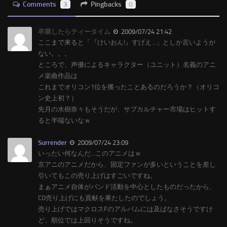
Comments
3
Pingbacks
0
卒業したらティータイム
2009/07/24 21:42
ここまで来ると「『けいおん!』すげえ…」としか言いようが
ない。。。
ところで、声優によるキャラクター（ユニット）名義のアニ
メ楽曲作品は
これまでオリコン1位を獲ったことあるのだろうか？（オリコ
ン史上初？）
先月の水樹奈々もそうだが、サブカルチャー市場はヒットす
ると半端ないなｗ
Surrender
2009/07/24 23:09
いったい何なんだ…このアニメはｗ
京アニのアニメだから、固定ファンが多いということを差し
引いてもこの売り上げはすごいですね。
まぁアニメ自体がバンド活動を中心としたものだったから、
CD売り上げにも貢献を果たしたのでしょう。
売り上げではマクロスFのアルバムには及ばなさそうですけ
ど、順位では上回りそうですね。