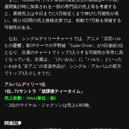
週間集計時に加算される一部の専門店の売上等を考慮する
と、累積売上は今日までに5万枚近くまで伸びた可能性が高
い。残り3日間の売上推移次第では、初動で7万枚を突破する
可能性がある。
なお、シングルデイリーチャートでは、アニメ「涼宮ハル
ヒの憂鬱」新OPテーマの平野綾「Super Driver」が3日連続2位
となり、次週のチャートでトップ3入りする可能性が非常に高
くなっている。次週は、「けいおん!」に「ハルヒ」といった
いわゆる “京アニ” の音楽作品が、シングル・アルバムの双方
でトップ3入りしそうだ。
アルバムデイリー1位
1位…TVサントラ 「放課後ティータイム」
売上枚数：7844 (単位：枚)
・2位のマイケル・ジャクソンは売上4383枚。
関連記事