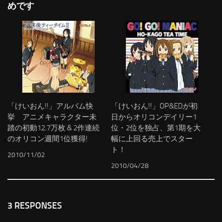
めです
「けいおん!!」アルバム快
「けいおん!!」OP&EDが初
挙 アニメキャラクター未
日からオリコンデイリー1
踏の初動12.7万枚 & 2作連続
位・2位を独占、第1期を大
のオリコン週間1位獲得!
幅に上回る売上でスター
ト！
2010/11/02
2010/04/28
3 RESPONSES