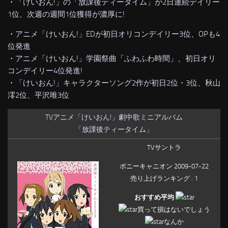
・
「けいおん!」の「放課後ティータイム」が2日連続デイリー
1位、次週の週間1位獲得が濃厚に!
・
アニメ「けいおん!」EDが初日オリコンデイリー3位、OPも4
位発進
・
アニメ「けいおん!」学園祭曲「ふわふわ時間」、初日オリ
コンデイリー4位発進!
・
「けいおん!」キャラクターソング2作が初日2位・3位、秋山
澪2位、平沢唯3位
TVアニメ「けいおん!」劇中歌ミニアルバム
「放課後ティータイム」
TVサントラ
ポニーキャニオン 2009-07-22
売り上げランキング : 1
おすすめ平均
買って損はないでしょう
なんか