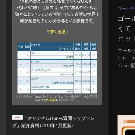
ゴールデ
ゴー
くて
ヒッ
ゴール
した「
iTune
「オリジナルiTunes週間トップソン
グ」紹介資料 (2018年1月更新)