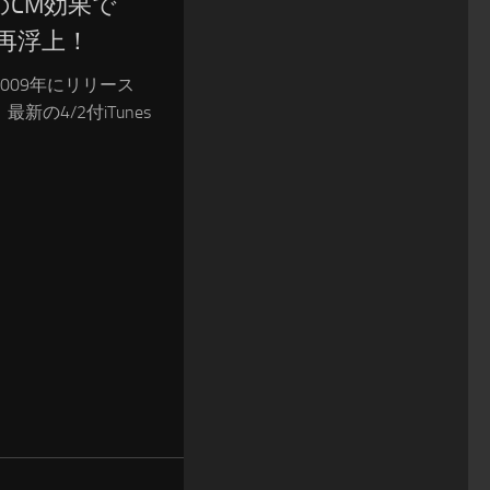
のCM効果で
に再浮上！
009年にリリース
の4/2付iTunes