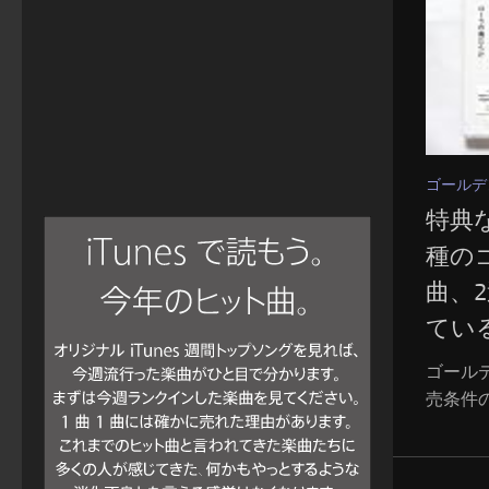
ゴールデ
特典
種の
曲、
てい
ゴール
売条件