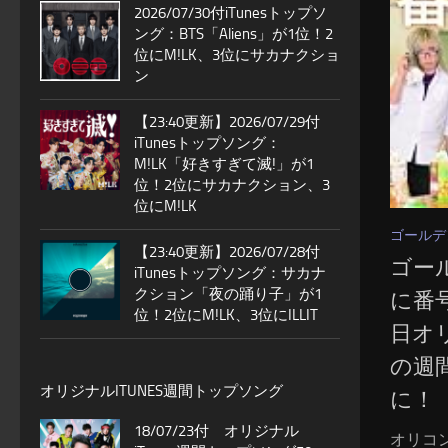
2026/07/30付iTunesトップソ
ング：BTS「Aliens」が1位！2
位にM!LK、3位にサカナクショ
ン
【23:40更新】2026/07/29付
iTunesトップソング：
M!LK「好きすぎて滅!」が1
位！2位にサカナクション、3
位にM!LK
ゴールデ
【23:40更新】2026/07/28付
ゴー
iTunesトップソング：サカナ
クション「夜の踊り子」が1
に番
位！2位にM!LK、3位にILLIT
日オ
の週
オリジナルITUNES週間トップソング
に！
18/07/23付 オリジナル
オリコ