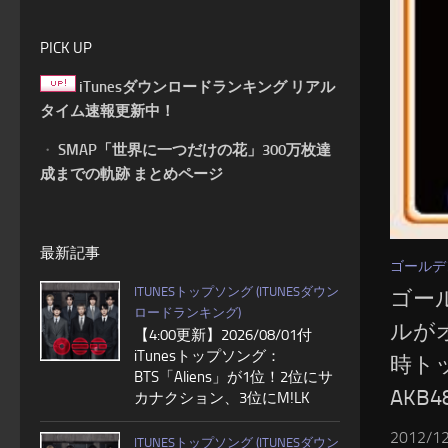
PICK UP
iTunesダウンロードランキング リアル
タイム速報更新中！
・
SMAP「世界に一つだけの花」300万枚達
成までの軌跡 まとめページ
最新記事
ゴールデ
ITUNESトップソング (ITUNESダウン
ゴー
ロードランキング)
ルが
【4:00更新】2026/08/01付
iTunesトップソング：
時トッ
BTS「Aliens」が1位！2位にサ
AKB
カナクション、3位にM!LK
2012
ITUNESトップソング (ITUNESダウン