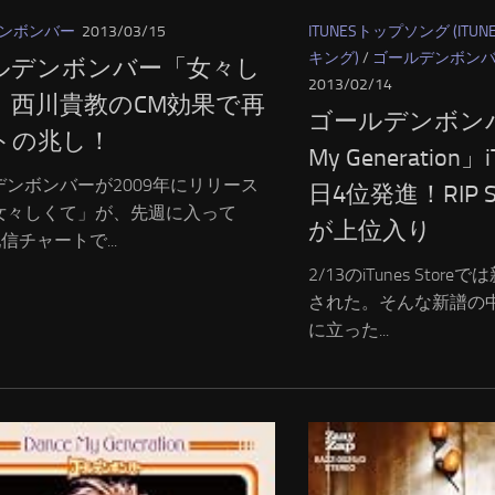
ンボンバー
2013/03/15
ITUNESトップソング (IT
キング)
/
ゴールデンボン
ルデンボンバー「女々し
2013/02/14
」西川貴教のCM効果で再
ゴールデンボンバ
トの兆し！
My Generation
デンボンバーが2009年にリリース
日4位発進！RIP S
女々しくて」が、先週に入って
が上位入り
s配信チャートで...
2/13のiTunes Sto
された。そんな新譜の
に立った...