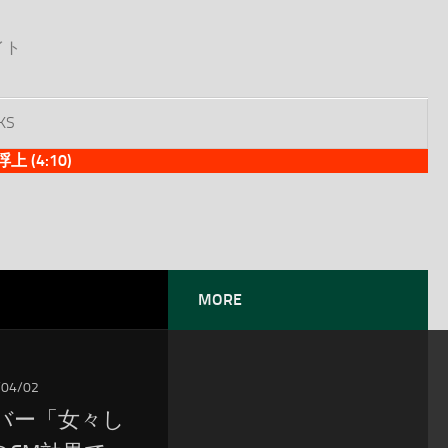
イト
KS
(4:10)
MORE
/04/02
バー「女々し