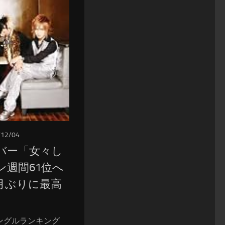
/12/04
バー「女々し
ン週間61位へ
月ぶりに最高
ングルランキング