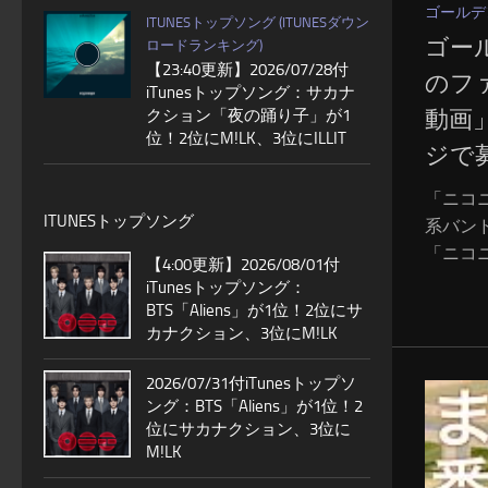
ゴールデ
ITUNESトップソング (ITUNESダウン
ゴー
ロードランキング)
【23:40更新】2026/07/28付
のフ
iTunesトップソング：サカナ
クション「夜の踊り子」が1
動画
位！2位にM!LK、3位にILLIT
ジで
「ニコ
ITUNESトップソング
系バン
「ニコニ
【4:00更新】2026/08/01付
iTunesトップソング：
BTS「Aliens」が1位！2位にサ
カナクション、3位にM!LK
2026/07/31付iTunesトップソ
ング：BTS「Aliens」が1位！2
位にサカナクション、3位に
M!LK