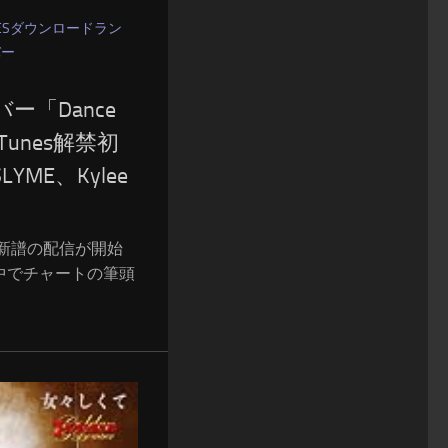
UNESダウンロードラン
バー
ー「Dance
」iTunes解禁初
LYME、Kylee
reでは新譜の配信が開始
中でチャートの筆頭