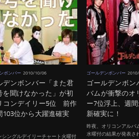
ンボンバー
2010/10/06
ゴールデンボンバー
2010
ルデンボンバー「また君
ゴールデンボン
号を聞けなかった」が初
バムが衝撃のオ
リコンデイリー5位 前作
ー7位浮上、週
間103位から大躍進確実
新確実に！
昨夜、オリコンアルバ
水曜付の結果が発表さ
ンシングルデイリーチャート火曜付