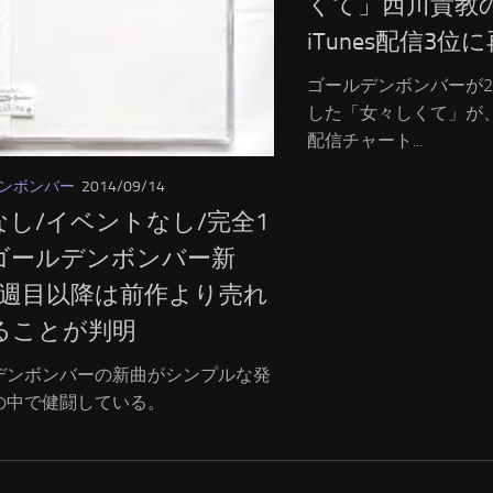
くて」西川貴教
iTunes配信3位
ゴールデンボンバーが2
した「女々しくて」が、最新
配信チャート...
ンボンバー
2014/09/14
なし/イベントなし/完全1
ゴールデンボンバー新
2週目以降は前作より売れ
ることが判明
デンボンバーの新曲がシンプルな発
の中で健闘している。