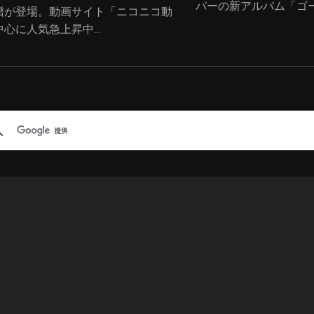
バーの新アルバム「ゴール
譜が登場。動画サイト「ニコニコ動
心に人気急上昇中...