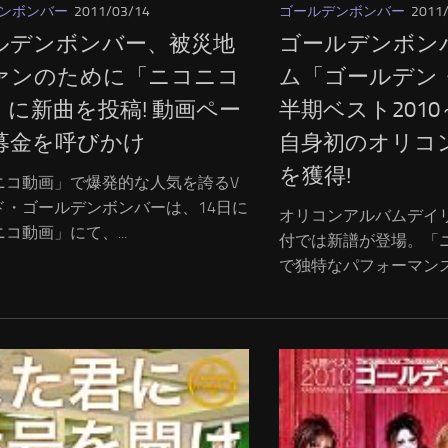
ンボンバー
2011/03/14
ゴールデンボンバー
2011
ルデンボンバー、被災地
ゴールデンボン
ァンのために「ニコニコ
ム「ゴールデン
」に新曲を投稿! 動画ペー
半期ベスト201
募金を呼びかけ
自身初のオリコ
を獲得!
ニコ動画」で爆発的な人気を誇るV
ド・ゴールデンボンバーは、14日に
オリコンアルバムデイ
コ動画」にて、...
付では新譜が登場。「
で独特なパフォーマンスが