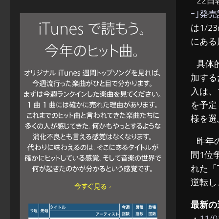
22日
ｰ｣発
は1/
にある
具体的
加する
入は、
を予定
様を選
昨年の
間1位
れた「
逆転し
最新の
・
11