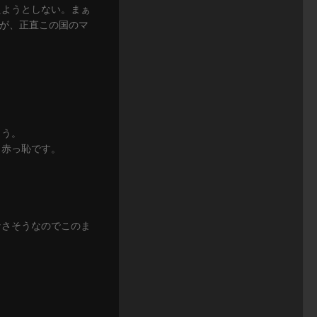
えようとしない。まぁ
うが、正直この国のマ
ょう。
も赤っ恥です。
。
なさそうなのでこのま