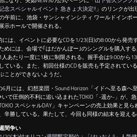
朝になり、突如NEWSの公式ページに「
山下智久シングル
売記念スペシャルイベント 急きょ大決定!!
」のリンクが出
23の午前に、池袋・サンシャインシティ ワールドインポー
展示ホールで開催される。
には、イベントに必要なCDを1/23(日)の8:00から発
ためには、会場で｢はだかんぼー｣のシングルを購入す
1人あたり一度に1枚に制限される。握手会は9:00から13
している。また、初回仕様のCDを販売も予定されてい
ぶことができないようだ。
6月には、幻想楽団・Sound Horizon「イドへ至る森
争いで圧倒的不利に追い込まれたTOKIO「-遥か-」が、
TOKIO スペシャルDAY」キャンペーンの売上効果と見
、辛勝している。果たして、今回も同様の結末を迎える
週間争い
/01/20(木)付オリコン週間暫定順位：「けいおん!!」人気健