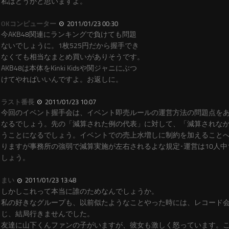
私はどうかと思いますよ。
OKコンピューター
2011/01/23 00:30
今AKB48関連にランキングで負けても問題
ないでしょうに。1枚525円だから握手でき
なくても相当なまとめ買いがありそうです。
AKB48は本体をKinki Kidsや関ジャニにぶつ
けてやればいいんですよ。お返しに。
ラスト番長
2011/01/23 10:07
今回のイベント握手会は、イベント即売ルールの運営方法の問題点を
なるでしょう。先の「減算された例の代表」に対して、「減算されな
うことになるでしょう。イベントでの売上水増しに制約を加えること
りますが事務所の強弱で減算実施が左右されるよな規定･運営は10人中
しょう。
まい
2011/01/23 13:48
しかしこれって本当に誰のためなんでしょうか。
私の好きなグループも、以前似たようなことやった時には、レコード
じ、結局行きませんでした。
友達に山下くんファンの子がいますが、彼女も激しく怒っています。