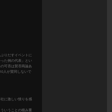
あぶりだすイベントに
かった例の代表」とい
への可否は賛否両論あ
10人が賛同しないで
会社に激しい憤りを感
こういうことの積み重