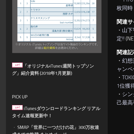
枚同時
関連サ
・
山下
定!!
(N
関連記
・
幻想
「オリジナルiTunes週間トップソン
ャンペ
グ」紹介資料 (2018年1月更新)
・
TOK
1位獲
・
シン
PICK UP
己最高
iTunesダウンロードランキング リアル
タイム速報更新中！
・
SMAP「世界に一つだけの花」300万枚達