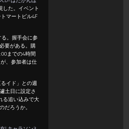
CD｢はだかんぼ
現した。イベント
トマートビル4F
売する。握手会に参
る必要がある。購
:00までの4時間
るが、参加者は仕
へ至るイド」との週
急遽土日に設定さ
られる追い込みで大
のだろうか。
在! キャラソン3