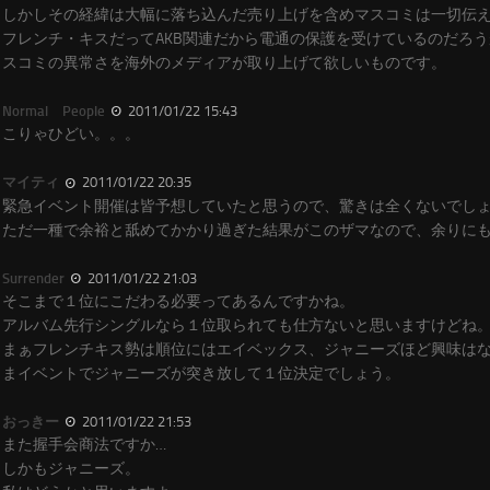
しかしその経緯は大幅に落ち込んだ売り上げを含めマスコミは一切伝
フレンチ・キスだってAKB関連だから電通の保護を受けているのだろ
スコミの異常さを海外のメディアが取り上げて欲しいものです。
Normal People
2011/01/22 15:43
こりゃひどい。。。
マイティ
2011/01/22 20:35
緊急イベント開催は皆予想していたと思うので、驚きは全くないでし
ただ一種で余裕と舐めてかかり過ぎた結果がこのザマなので、余りに
Surrender
2011/01/22 21:03
そこまで１位にこだわる必要ってあるんですかね。
アルバム先行シングルなら１位取られても仕方ないと思いますけどね
まぁフレンチキス勢は順位にはエイベックス、ジャニーズほど興味は
まイベントでジャニーズが突き放して１位決定でしょう。
おっきー
2011/01/22 21:53
また握手会商法ですか…
しかもジャニーズ。