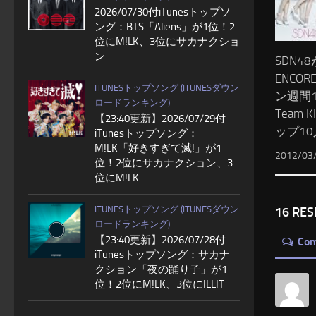
2026/07/30付iTunesトップソ
ング：BTS「Aliens」が1位！2
位にM!LK、3位にサカナクショ
ン
SDN4
ENCO
ITUNESトップソング (ITUNESダウン
ン週間1
ロードランキング)
Team 
【23:40更新】2026/07/29付
ップ1
iTunesトップソング：
M!LK「好きすぎて滅!」が1
2012/03
位！2位にサカナクション、3
位にM!LK
ITUNESトップソング (ITUNESダウン
16 RE
ロードランキング)
【23:40更新】2026/07/28付
Co
iTunesトップソング：サカナ
クション「夜の踊り子」が1
位！2位にM!LK、3位にILLIT