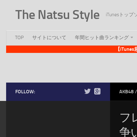
The Natsu Style
iTunesト
TOP
サイトについて
年間ヒット曲ランキング
【iTun
FOLLOW:
AKB48
/
フ
争