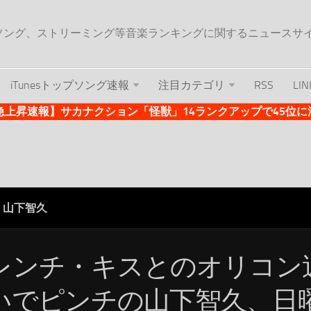
ップソング、ストリーミング等音楽ランキングに関するニュースサ
iTunesトップソング速報
注目カテゴリ
RSS
LIN
es急上昇速報】サカナクション「怪獣」14ランクアップで45位に浮上 
山下智久
レンチ・キスとのオリコン
いでピンチの山下智久、日