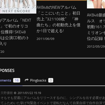
AKB48のNEWアルバム
「ここにいたこと」初日
AKB48
売上 “321108枚” 「神
8がアルバム「NEXT
ルス オ
曲たち」の初動売上を僅
RE」で初のオリコ
初動161
か1日で超える!
位獲得! SKE48
ミリオン
KIIは公演CD初のト
位の記録
2011/06/09
0入り
2012/05/29
/20
SPONSES
mments
16
Pingbacks
0
天野優樹
2011/01/22 15:19
そもそも翌週にアルバムをリリースするのに、シングルを出す必要が
てふためいた挙げ句緊急イベントで逆転だなんて自業自得で自作自演