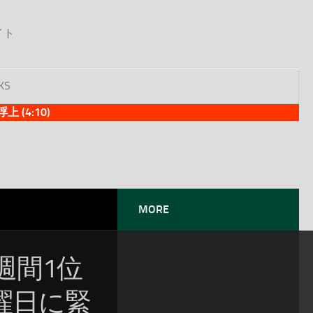
イト
KS
(4:10)
MORE
週間1位
曜日に緊