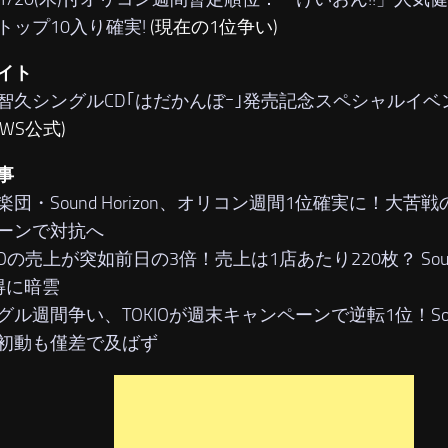
トップ10入り確実!
(現在の1位争い)
イト
智久シングルCD｢はだかんぼｰ｣発売記念スペシャルイベ
EWS公式)
事
楽団・Sound Horizon、オリコン週間1位確実に！大苦戦
ーンで対抗へ
IOの売上が突如前日の3倍！売上は1店あたり220枚？ Sound
得に暗雲
グル週間争い、TOKIOが週末キャンペーンで逆転1位！Sound
初動も僅差で及ばず