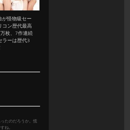
新曲が怪物級セー
リコン歴代最高
.7万枚、7作連続
セラーは歴代3
！
あったのだろうか。慌
ですね。