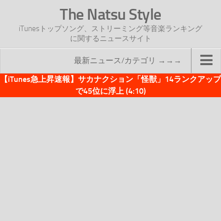
The Natsu Style
iTunesトップソング、ストリーミング等音楽ランキング
に関するニュースサイト
最新ニュース/カテゴリ →→→
【iTunes急上昇速報】サカナクション「怪獣」14ランクアップ
TOP
で45位に浮上 (4:10)
サイトについて
年間ヒット曲ランキング
2016年度特集記事
2017年度特集記事
iTunesトップソング速報
iTunesデイリー
オリジナル週間トップソング
「オリジナルiTunes週間トップソング」紹介資料