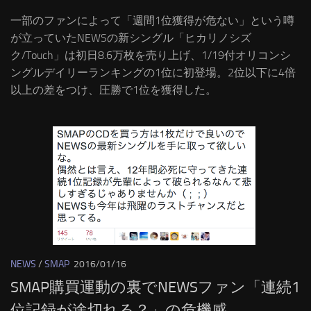
一部のファンによって「週間1位獲得が危ない」という噂
が立っていたNEWSの新シングル「ヒカリノシズ
ク/Touch」は初日8.6万枚を売り上げ、1/19付オリコンシ
ングルデイリーランキングの1位に初登場。2位以下に4倍
以上の差をつけ、圧勝で1位を獲得した。
NEWS
/
SMAP
2016/01/16
SMAP購買運動の裏でNEWSファン「連続1
位記録が途切れる？」の危機感