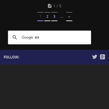
1 / 5
1
2
3
...
»
FOLLOW: