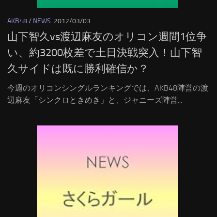
AKB48
/
NEWS
2012/03/03
山下智久vs渡辺麻友のオリコン週間1位争
い、約3200枚差で土日決戦突入！山下智
久サイドは既に勝利確信か？
今週のオリコンシングルランキングでは、AKB48陣営の渡
辺麻友「シンクロときめき」と、ジャニーズ陣営...