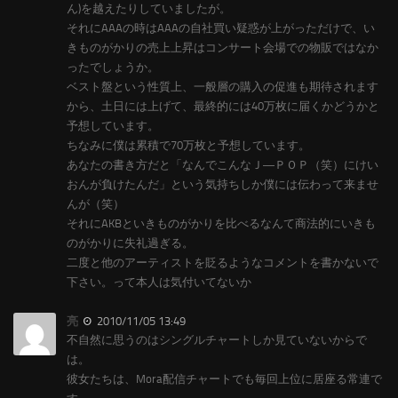
ん)を越えたりしていましたが。
それにAAAの時はAAAの自社買い疑惑が上がっただけで、い
きものがかりの売上上昇はコンサート会場での物販ではなか
ったでしょうか。
ベスト盤という性質上、一般層の購入の促進も期待されます
から、土日には上げて、最終的には40万枚に届くかどうかと
予想しています。
ちなみに僕は累積で70万枚と予想しています。
あなたの書き方だと「なんでこんなＪ―ＰＯＰ（笑）にけい
おんが負けたんだ」という気持ちしか僕には伝わって来ませ
んが（笑）
それにAKBといきものがかりを比べるなんて商法的にいきも
のがかりに失礼過ぎる。
二度と他のアーティストを貶るようなコメントを書かないで
下さい。って本人は気付いてないか
亮
2010/11/05 13:49
不自然に思うのはシングルチャートしか見ていないからで
は。
彼女たちは、Mora配信チャートでも毎回上位に居座る常連で