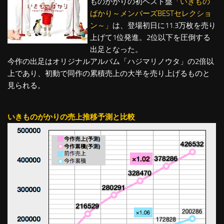
ものがかりの初ベスト盤
「いきもの
ばかり～メンバーズBESTセレクショ
ン～」
は、登場初日に11.3万枚を売り
上げて1位発進。2位以下を圧倒する
出足となった。
今作の出足はオリジナルアルバム「ハジマリノウタ」の2倍以
上であり、初動で同作の累積売上の大半を売り上げるものと
見られる。
いきものがかりの売上推移予測と比較