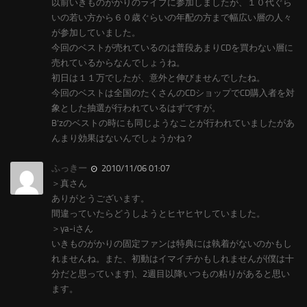
以前いきものがかりのライブに参加しましたが、１０代ぐら
いの若い方から６０歳ぐらいの年配の方まで幅広い層の人々
が参加していました。
今回のベストが売れているのは普段あまりCDを買わない層に
売れているからなんでしょうね。
初日は１１万でしたが、意外と伸びませんでしたね。
今回のベストは全国のたくさんのCDショップでCD購入者を対
象とした抽選が行われているはずですが。
B’zのベストの時にも同じようなことが行われていましたがあ
んまり効果はないんでしょうかね？
ふっきー
2010/11/06 01:07
＞真さん
ありがとうございます。
間違っていたらどうしようとヒヤヒヤしていました。
＞ya-iさん
いきものがかりの固定ファンは特典には執着がないのかもし
れませんね。また、初動はイマイチかもしれませんが(僕は十
分だと思っています)、2週目以降いつもの粘りがあると思い
ます。