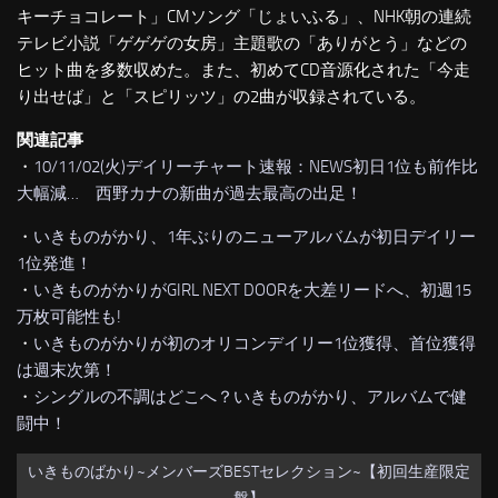
キーチョコレート」CMソング「じょいふる」、NHK朝の連続
テレビ小説「ゲゲゲの女房」主題歌の「ありがとう」などの
ヒット曲を多数収めた。また、初めてCD音源化された「今走
り出せば」と「スピリッツ」の2曲が収録されている。
関連記事
・
10/11/02(火)デイリーチャート速報：NEWS初日1位も前作比
大幅減… 西野カナの新曲が過去最高の出足！
・
いきものがかり、1年ぶりのニューアルバムが初日デイリー
1位発進！
・
いきものがかりがGIRL NEXT DOORを大差リードへ、初週15
万枚可能性も!
・
いきものがかりが初のオリコンデイリー1位獲得、首位獲得
は週末次第！
・
シングルの不調はどこへ？いきものがかり、アルバムで健
闘中！
いきものばかり~メンバーズBESTセレクション~【初回生産限定