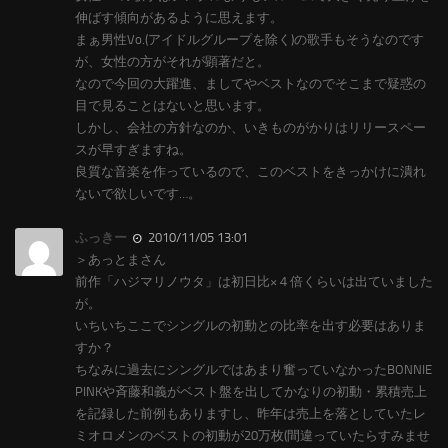
伸ばす傾向があるように思えます。
まぁ男性Vo.(アイドルグループを除く)の歌手もそうなのです
が、女性の方がそれが顕著だと。
なので今回の大躍進、ましてやベストなのでそこまで疑惑の
目で見ることはないと思います。
しかし、会社の方針なのか、いきものがかりはリリースペー
スが早すぎますね。
良質な音楽を作っているので、このベストをきっかけに潰れ
ないで欲しいです…。
ふっきー
2010/11/05 13:01
＞あっとまさん
前作「ハジマリノウタ」は初日比×４倍くらいは出ていました
が。
いちいちここでシングルの初動との比率を出す必要はありま
すか？
ちなみに過去にシングルではあまり奮っていなかったBONNIE
PINKや斉藤和義がベスト盤を出してかなりの初動・累積売上
を記録した前例もありますし、昨年は売上を落としていたレ
ミオロメンのベストの初動が20万枚(間違っていたらすみませ