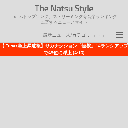
The Natsu Style
iTunesトップソング、ストリーミング等音楽ランキング
に関するニュースサイト
最新ニュース/カテゴリ →→→
【iTunes急上昇速報】サカナクション「怪獣」14ランクアップ
TOP
で45位に浮上 (4:10)
サイトについて
年間ヒット曲ランキング
2016年度特集記事
2017年度特集記事
iTunesトップソング速報
iTunesデイリー
オリジナル週間トップソング
「オリジナルiTunes週間トップソング」紹介資料