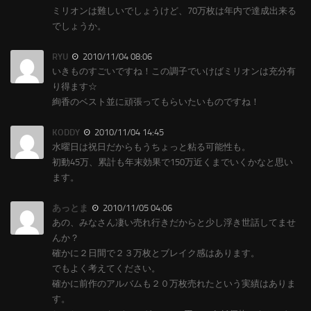
ミリオンは難しいでしょうけど、70万枚は年内で達成出来る
でしょうか。
RYU
2010/11/04 08:06
いきものすごいですね！この調子でいけばミリオンは充分有
り得ます☆
絢香のベスト並に頑張ってもらいたいものですね！
KODDY
2010/11/04 14:45
水曜日は祝日だからもうちょっと粘る可能性も。
初動45万、累計も年末効果で150万近くまでいくかなと思い
ます。
あっとま
2010/11/05 04:06
あの、みなさん凄い売れ行きだからと少し浮き世話してませ
んか？
確かに２日間で２３万枚とブレイク感はあります。
でもよく考えてください。
確かに前作のアルバムも２０万枚売れたという実績はありま
す。