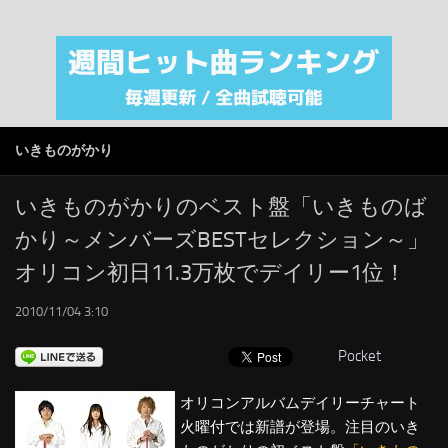
注目カテゴリ
オリジナルiTunes週間トップソング
音楽業界
SMAP
いきものがかり
AKB48
RSS
いきものがかりのベスト盤「いきものば
かり～メンバーズBESTセレクション～」
LINKS
オリコン初日11.3万枚でデイリー1位！
2010/11/04 3:10
Pocket
オリコンアルバムデイリーチャート
火曜付では新譜が登場。注目のいき