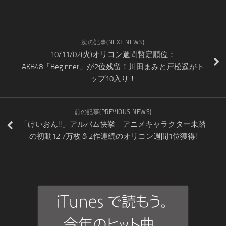
次の記事(NEXT NEWS)
10/11/02(火)オリコン週間暫定順位：
AKB48「Beginner」が2位残留！川田まみと戸松遥がト
ップ10入り！
前の記事(PREVIOUS NEWS)
「けいおん!!」アルバム快挙 アニメキャラクター未踏
の初動12.7万枚 & 2作連続のオリコン週間1位獲得!