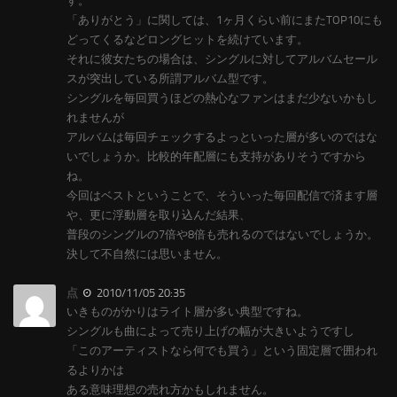
す。
「ありがとう」に関しては、1ヶ月くらい前にまたTOP10にも
どってくるなどロングヒットを続けています。
それに彼女たちの場合は、シングルに対してアルバムセール
スが突出している所謂アルバム型です。
シングルを毎回買うほどの熱心なファンはまだ少ないかもし
れませんが
アルバムは毎回チェックするよっといった層が多いのではな
いでしょうか。比較的年配層にも支持がありそうですから
ね。
今回はベストということで、そういった毎回配信で済ます層
や、更に浮動層を取り込んだ結果、
普段のシングルの7倍や8倍も売れるのではないでしょうか。
決して不自然には思いません。
点
2010/11/05 20:35
いきものがかりはライト層が多い典型ですね。
シングルも曲によって売り上げの幅が大きいようですし
「このアーティストなら何でも買う」という固定層で囲われ
るよりかは
ある意味理想の売れ方かもしれません。