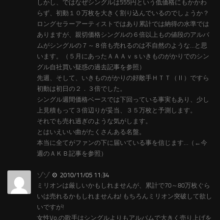
しかし、ではなぜシングルは555円という低価格にもかかわ
らず、初動１０万枚を大きく割り込んでいるのでしょうか？
ロングセラーアーティストではあり累計では納得の水準では
ありますが、親切価格シングルの６倍以上もの値段のアルバ
ムがシングルの７～８倍も売れるのは不自然のような…と思
います。（５月にあったＡＡＡｖｓいきものがかりでのシン
グル自社買い疑惑の過去記事を参照）
先週、そして、いきものがかりの好敵手ＨＴＴ（Ⅱ）ですら
初動は初日の２．３倍でした。
シングル週間価格ベースでは下回っている事実もあり、少し
上見積もって３倍辺りが妥当、３５万枚と予測します。
それでも売れ過ぎのような気がします。
とはいえいい曲がたくさんある名盤。
本当に全てがファンの下に届いている事を信じます…（←今
週のＡＫＢ記事を参照）
ゾゾ
2010/11/05 11:34
ミリオンは厳しいかもしれませんが、累計で70～80万枚ぐら
いは売れるかもしれませんね! もちろんミリオン突破して欲し
いですが!
女性Vo.の歌手はシングルよりもアルバムで大きく売り上げを