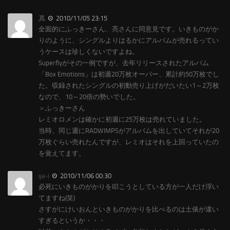
真
2010/11/05 23:15
全面的にふっきーさん、亮さんに同意見です。いきものがか
りのように、シングルよりはるかにアルバムが売れるってい
うケースは珍しくないですよね。
Superflyがその一例ですが、去年リリースされたアルバム
「Box Emotions」は初週20万枚オーバー、累計約50万枚でし
た。収録されたシングルの初動売り上げがだいたい1～2万枚
なので、10～20倍の勢いでした。
＞ふっきーさん
レミオロメンは確かに初週に25万枚は売れていました。
当時、同じ週にRADWIMPSがアルバムを出していてそれが20
万枚ぐらい売れたんですが、レミオはそれを上回っていたの
を覚えてます。
ya-i
2010/11/06 00:30
必死にいきものがかりを叩こうとしている方が一人だけ浮い
てますね(笑)
さすがにけいおんといきものがかりを比べるのは土俵が違い
すぎるというか・・・