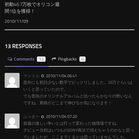
初動45.7万枚でオリコン週
間1位を獲得！
2010/11/09
13 RESPONSES
Comments
13
Pingbacks
0
マントル
2010/11/04 06:41
意外にも初日少ない数字でビックリしました。20万ぐらいは
いくと思っていたので。
でも普段のオリジナルアルバムと比べたらかなりの勢いなん
ですね。累積がどこまで伸びるか気になります！
ふっきー
2010/11/04 07:20
前週の激しい争いとは打って変わった独壇場ですね。
デビュー当初はいつものSONY商法で消えちゃうのかなと思っ
ていましたが、ここまでくるとは思っていませんでした。